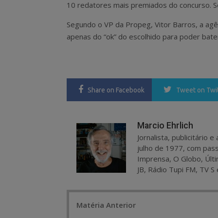
10 redatores mais premiados do concurso. S
Segundo o VP da Propeg, Vitor Barros, a a
apenas do “ok” do escolhido para poder bate
Share
on Facebook
Tweet
on Twi
Marcio Ehrlich
Jornalista, publicitário
julho de 1977, com pass
Imprensa, O Globo, Últi
JB, Rádio Tupi FM, TV S 
Post
Matéria Anterior
navigation