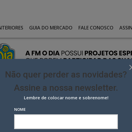
NTERIORES
GUIA DO MERCADO
FALE CONOSCO
ASSI
Não quer perder as novidades?
Assine a nossa newsletter.
Lembre de colocar nome e sobrenome!
NOVO REFORÇO DA ARTPLAN EM SÃO PAULO
NOME
 reforço da Artplan em São