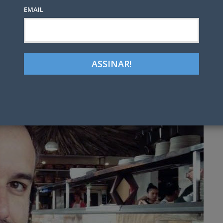
EMAIL
Google+
LinkedIn
Pinterest
tter