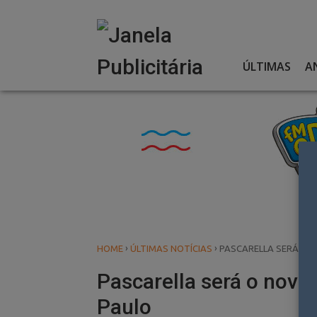
Skip
to
content
ÚLTIMAS
A
›
›
HOME
ÚLTIMAS NOTÍCIAS
PASCARELLA SERÁ O 
Pascarella será o novo
Paulo