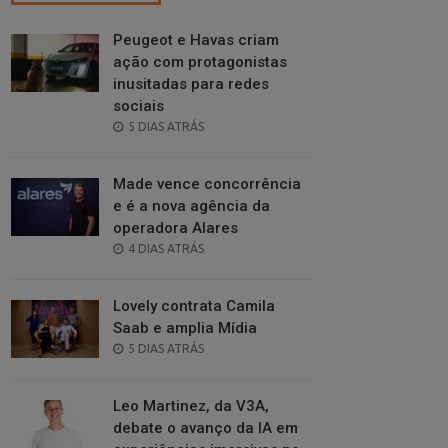
Peugeot e Havas criam
ação com protagonistas
inusitadas para redes
sociais
POSTED
5 DIAS ATRÁS
ON
Made vence concorrência
e é a nova agência da
operadora Alares
POSTED
4 DIAS ATRÁS
ON
Lovely contrata Camila
Saab e amplia Mídia
POSTED
5 DIAS ATRÁS
ON
Leo Martinez, da V3A,
debate o avanço da IA em