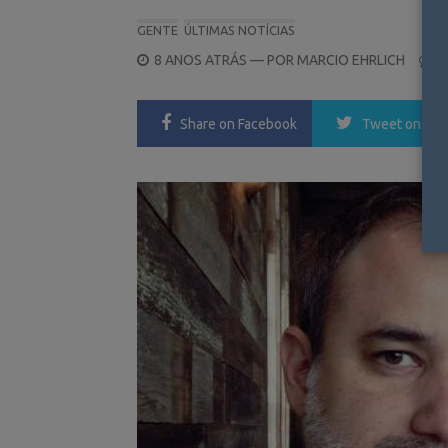
GENTE
ÚLTIMAS NOTÍCIAS
POSTED
8 ANOS ATRÁS
— POR
MARCIO EHRLICH
0
ON
Share
on Facebook
Tweet
on Twi