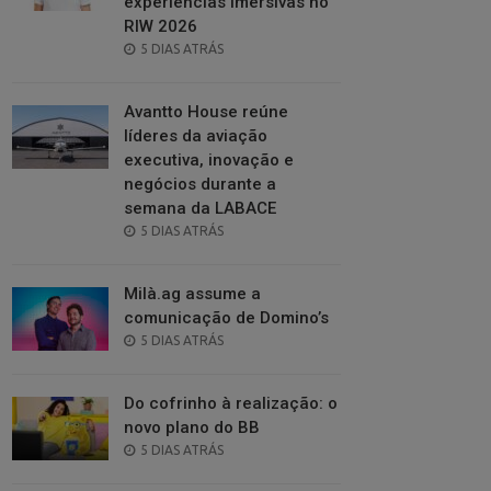
experiências imersivas no
RIW 2026
POSTED
5 DIAS ATRÁS
ON
Avantto House reúne
líderes da aviação
executiva, inovação e
negócios durante a
semana da LABACE
POSTED
5 DIAS ATRÁS
ON
Milà.ag assume a
comunicação de Domino’s
POSTED
5 DIAS ATRÁS
ON
Do cofrinho à realização: o
novo plano do BB
POSTED
5 DIAS ATRÁS
ON