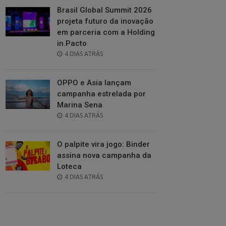
Brasil Global Summit 2026
projeta futuro da inovação
em parceria com a Holding
in.Pacto
POSTED
4 DIAS ATRÁS
ON
OPPO e Asia lançam
campanha estrelada por
Marina Sena
POSTED
4 DIAS ATRÁS
ON
O palpite vira jogo: Binder
assina nova campanha da
Loteca
POSTED
4 DIAS ATRÁS
ON