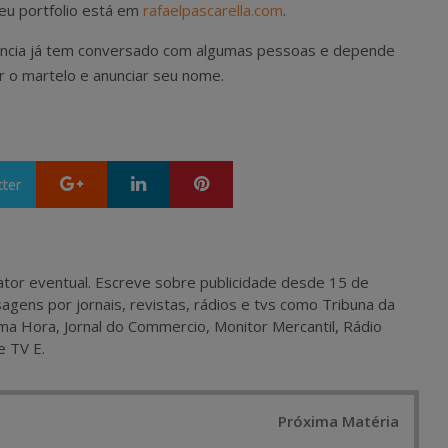
eu portfolio está em
rafaelpascarella.com
.
gência já tem conversado com algumas pessoas e depende
r o martelo e anunciar seu nome.
Google+
LinkedIn
Pinterest
tter
 e ator eventual. Escreve sobre publicidade desde 15 de
agens por jornais, revistas, rádios e tvs como Tribuna da
ma Hora, Jornal do Commercio, Monitor Mercantil, Rádio
e TV E.
Próxima Matéria