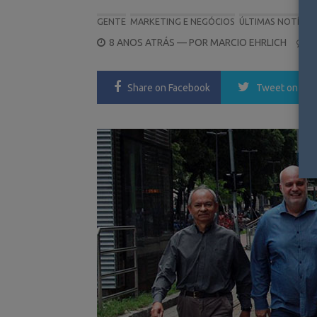
GENTE
MARKETING E NEGÓCIOS
ÚLTIMAS NOTÍCIA
POSTED
8 ANOS ATRÁS
— POR
MARCIO EHRLICH
0
ON
Share
on Facebook
Tweet
on Twi