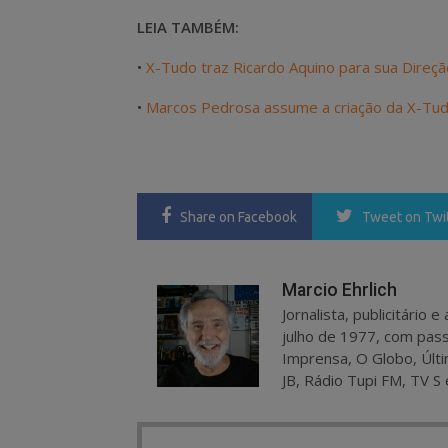
LEIA TAMBÉM:
•
X-Tudo traz Ricardo Aquino para sua Direç
•
Marcos Pedrosa assume a criação da X-Tu
Share
on Facebook
Tweet
on Twi
Marcio Ehrlich
Jornalista, publicitário
julho de 1977, com pass
Imprensa, O Globo, Últi
JB, Rádio Tupi FM, TV S 
Post