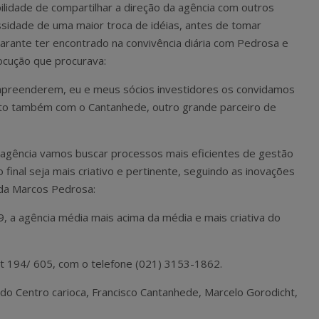
ilidade de compartilhar a direção da agência com outros
ssidade de uma maior troca de idéias, antes de tomar
garante ter encontrado na convivência diária com Pedrosa e
locução que procurava:
mpreenderem, eu e meus sócios investidores os convidamos
nto também com o Cantanhede, outro grande parceiro de
a agência vamos buscar processos mais eficientes de gestão
 final seja mais criativo e pertinente, seguindo as inovações
da Marcos Pedrosa:
, a agência média mais acima da média e mais criativa do
lt 194/ 605, com o telefone (021) 3153-1862.
 do Centro carioca, Francisco Cantanhede, Marcelo Gorodicht,