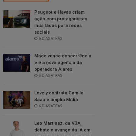
Peugeot e Havas criam
ação com protagonistas
inusitadas para redes
sociais
POSTED
6 DIAS ATRÁS
ON
Made vence concorrência
e é a nova agência da
operadora Alares
POSTED
5 DIAS ATRÁS
ON
Lovely contrata Camila
Saab e amplia Mídia
POSTED
6 DIAS ATRÁS
ON
Leo Martinez, da V3A,
debate o avanço da IA em