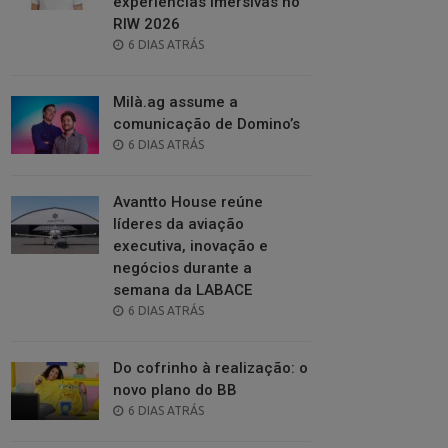
experiências imersivas no
RIW 2026
POSTED
6 DIAS ATRÁS
ON
Milà.ag assume a
comunicação de Domino’s
POSTED
6 DIAS ATRÁS
ON
Avantto House reúne
líderes da aviação
executiva, inovação e
negócios durante a
semana da LABACE
POSTED
6 DIAS ATRÁS
ON
Do cofrinho à realização: o
novo plano do BB
POSTED
6 DIAS ATRÁS
ON