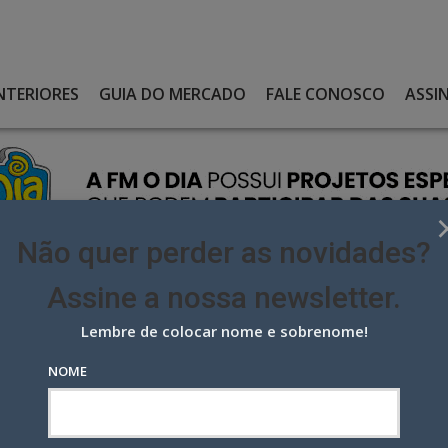
NTERIORES
GUIA DO MERCADO
FALE CONOSCO
ASSI
Não quer perder as novidades?
Assine a nossa newsletter.
Lembre de colocar nome e sobrenome!
 SÓCIOS E MUDA SEDE PARA O CENTRO DO RIO
NOME
cios e muda sede para o