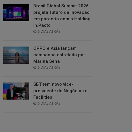
Brasil Global Summit 2026
projeta futuro da inovação
em parceria com a Holding
in.Pacto
POSTED
5 DIAS ATRÁS
ON
OPPO e Asia lançam
campanha estrelada por
Marina Sena
POSTED
5 DIAS ATRÁS
ON
SBT tem novo vice-
presidente de Negócios e
Facilities
POSTED
5 DIAS ATRÁS
ON