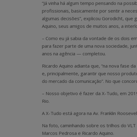
“Já vinha há algum tempo pensando na possib
profissionais, basicamente por sentir a nece
algumas decisões”, explicou Gorodicht, que 
Aquino, seus amigos de muitos anos, a inter
– Como eu já sabia da vontade de os dois e
para fazer parte de uma nova sociedade, ju
anos na agência — completou.
Ricardo Aquino adianta que, “na nova fase d
e, principalmente, garantir que nosso produto
do mercado da comunicação”. No que concor
– Nosso objetivo é fazer da X-Tudo, em 2019
Rio.
A X-Tudo está agora na Av. Franklin Rooseve
Na foto, caminhando sobre os trilhos do VLT
Marcos Pedrosa e Ricardo Aquino.