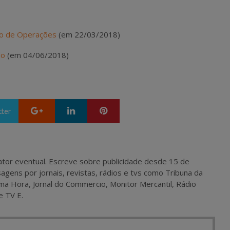
ão de Operações
(em 22/03/2018)
do
(em 04/06/2018)
Google+
LinkedIn
Pinterest
tter
 e ator eventual. Escreve sobre publicidade desde 15 de
agens por jornais, revistas, rádios e tvs como Tribuna da
ma Hora, Jornal do Commercio, Monitor Mercantil, Rádio
e TV E.