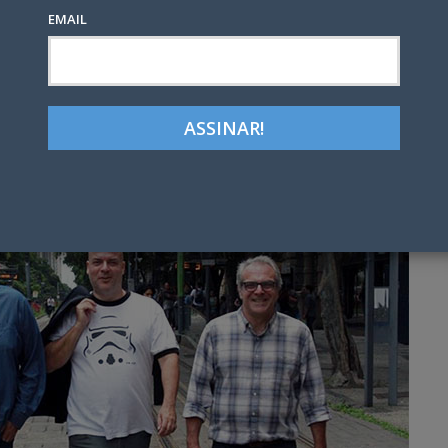
EMAIL
S
Google+
LinkedIn
Pinterest
tter