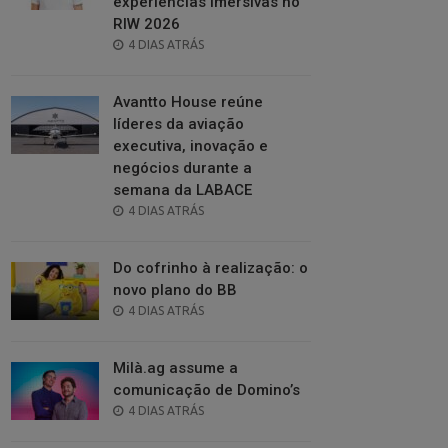
experiências imersivas no
RIW 2026
POSTED
4 DIAS ATRÁS
ON
Avantto House reúne
líderes da aviação
executiva, inovação e
negócios durante a
semana da LABACE
POSTED
4 DIAS ATRÁS
ON
Do cofrinho à realização: o
novo plano do BB
POSTED
4 DIAS ATRÁS
ON
Milà.ag assume a
comunicação de Domino’s
POSTED
4 DIAS ATRÁS
ON