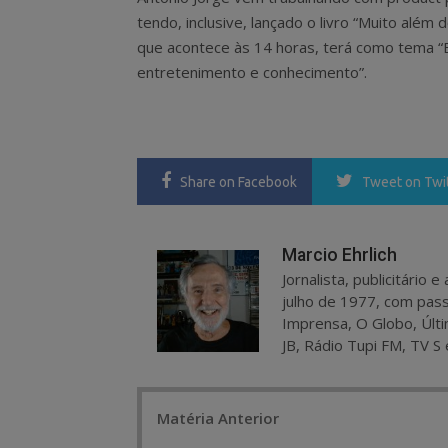
tendo, inclusive, lançado o livro “Muito alé
que acontece às 14 horas, terá como tema 
entretenimento e conhecimento”.
Share
on Facebook
Tweet
on Twi
Marcio Ehrlich
Jornalista, publicitário
julho de 1977, com pass
Imprensa, O Globo, Últi
JB, Rádio Tupi FM, TV S 
Post
Matéria Anterior
navigation