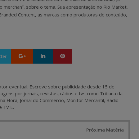
m do merchan”, sobre o tema. Sua apresentação no Rio Market,
“Branded Content, as marcas como produtoras de conteúdo,
Google+
LinkedIn
Pinterest
tter
 e ator eventual. Escreve sobre publicidade desde 15 de
agens por jornais, revistas, rádios e tvs como Tribuna da
ma Hora, Jornal do Commercio, Monitor Mercantil, Rádio
e TV E.
Próxima Matéria