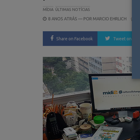
MÍDIA
ÚLTIMAS NOTÍCIAS
POSTED
8 ANOS ATRÁS
— POR
MARCIO EHRLICH
0
ON
Share
on Facebook
Tweet
on Twi