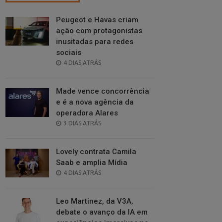
Peugeot e Havas criam
ação com protagonistas
inusitadas para redes
sociais
POSTED
4 DIAS ATRÁS
ON
Made vence concorrência
e é a nova agência da
operadora Alares
POSTED
3 DIAS ATRÁS
ON
Lovely contrata Camila
Saab e amplia Mídia
POSTED
4 DIAS ATRÁS
ON
Leo Martinez, da V3A,
debate o avanço da IA em