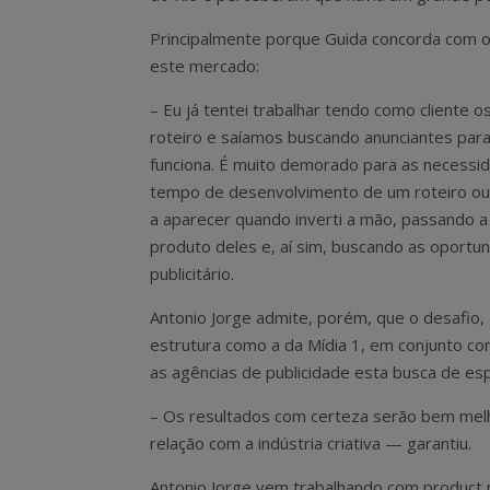
Principalmente porque Guida concorda com o 
este mercado:
– Eu já tentei trabalhar tendo como cliente
roteiro e saíamos buscando anunciantes para
funciona. É muito demorado para as necessi
tempo de desenvolvimento de um roteiro ou
a aparecer quando inverti a mão, passando a
produto deles e, aí sim, buscando as oportuni
publicitário.
Antonio Jorge admite, porém, que o desafio,
estrutura como a da Mídia 1, em conjunto co
as agências de publicidade esta busca de es
– Os resultados com certeza serão bem melh
relação com a indústria criativa — garantiu.
Antonio Jorge vem trabalhando com product 