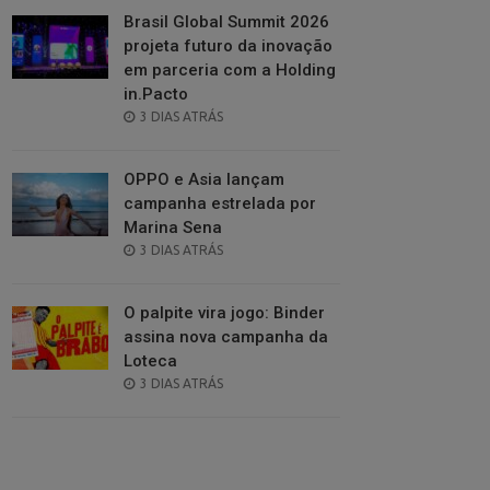
Brasil Global Summit 2026
projeta futuro da inovação
em parceria com a Holding
in.Pacto
POSTED
3 DIAS ATRÁS
ON
OPPO e Asia lançam
campanha estrelada por
Marina Sena
POSTED
3 DIAS ATRÁS
ON
O palpite vira jogo: Binder
assina nova campanha da
Loteca
POSTED
3 DIAS ATRÁS
ON