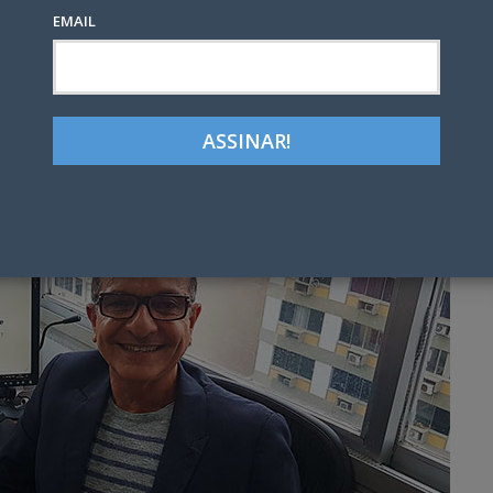
EMAIL
Google+
LinkedIn
Pinterest
tter