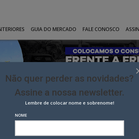
NTERIORES
GUIA DO MERCADO
FALE CONOSCO
ASSI
Não quer perder as novidades?
Assine a nossa newsletter.
Lembre de colocar nome e sobrenome!
XCHANGE SE UNEM PELO PRODUCT PLACEMENT
NOME
nge se unem pelo product