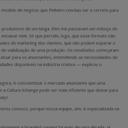
modelo de negócio que Pinheiro concluiu ser o correto para
 os produtores de um longa. Eles me passavam um esboço do
 encaixar nele. Só que percebi, logo, que esse formato não
dades do marketing dos clientes, que não podem esperar o
 de viabilização de uma produção. Os resultados começaram
 atuar para os anunciantes, entendendo as necessidades do
dades disponíveis na indústria criativa — explicou o
 agora, é conscientizar o mercado anunciante que uma
m a Cultura Xchange pode ser mais eficiente que deixar para
paço:
ores conosco, porque nossa equipe, sim, é especializada na
placement e branded content há mais de uma década, já