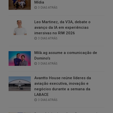
Mídia
POSTED
3 DIAS ATRÁS
ON
Leo Martinez, da V3A, debate o
avanço da IA em experiências
imersivas no RIW 2026
POSTED
3 DIAS ATRÁS
ON
Milà.ag assume a comunicação de
Domino’s
POSTED
3 DIAS ATRÁS
ON
Avantto House reúne líderes da
aviação executiva, inovação e
negócios durante a semana da
LABACE
POSTED
3 DIAS ATRÁS
ON