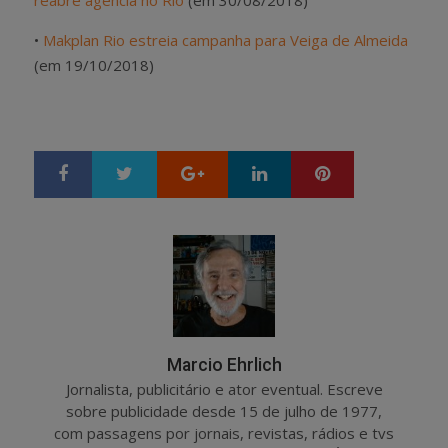
reabre agência no Rio
(em 30/08/2018)
•
Makplan Rio estreia campanha para Veiga de Almeida
(em 19/10/2018)
Google+
LinkedIn
Pinterest
S
T
h
w
a
e
r
e
e
t
Marcio Ehrlich
Jornalista, publicitário e ator eventual. Escreve
sobre publicidade desde 15 de julho de 1977,
com passagens por jornais, revistas, rádios e tvs