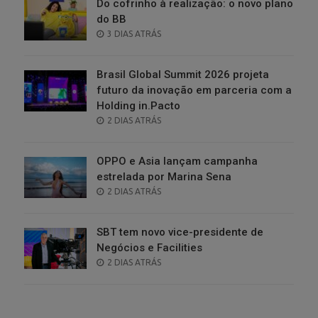
Do cofrinho à realização: o novo plano
do BB
POSTED
3 DIAS ATRÁS
ON
Brasil Global Summit 2026 projeta
futuro da inovação em parceria com a
Holding in.Pacto
POSTED
2 DIAS ATRÁS
ON
OPPO e Asia lançam campanha
estrelada por Marina Sena
POSTED
2 DIAS ATRÁS
ON
SBT tem novo vice-presidente de
Negócios e Facilities
POSTED
2 DIAS ATRÁS
ON