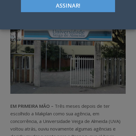
h
w
a
e
r
e
e
t
EM PRIMEIRA MÃO –
Três meses depois de ter
escolhido a Makplan como sua agência, em
concorrência, a Universidade Veiga de Almeida (UVA)
voltou atrás, ouviu novamente algumas agências e