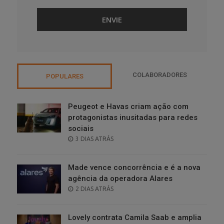
COLABORADORES
POPULARES
Peugeot e Havas criam ação com
protagonistas inusitadas para redes
sociais
POSTED
3 DIAS ATRÁS
ON
Made vence concorrência e é a nova
agência da operadora Alares
POSTED
2 DIAS ATRÁS
ON
Lovely contrata Camila Saab e amplia