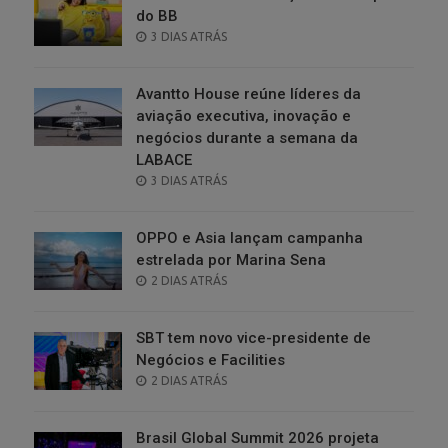
do BB
POSTED
3 DIAS ATRÁS
ON
Avantto House reúne líderes da
aviação executiva, inovação e
negócios durante a semana da
LABACE
POSTED
3 DIAS ATRÁS
ON
OPPO e Asia lançam campanha
estrelada por Marina Sena
POSTED
2 DIAS ATRÁS
ON
SBT tem novo vice-presidente de
Negócios e Facilities
POSTED
2 DIAS ATRÁS
ON
Brasil Global Summit 2026 projeta