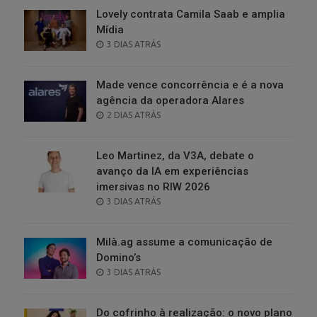
Lovely contrata Camila Saab e amplia
Mídia
POSTED
3 DIAS ATRÁS
ON
Made vence concorrência e é a nova
agência da operadora Alares
POSTED
2 DIAS ATRÁS
ON
Leo Martinez, da V3A, debate o
avanço da IA em experiências
imersivas no RIW 2026
POSTED
3 DIAS ATRÁS
ON
Milà.ag assume a comunicação de
Domino’s
POSTED
3 DIAS ATRÁS
ON
Do cofrinho à realização: o novo plano