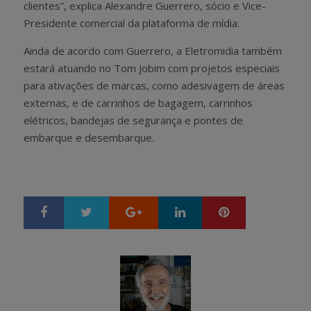
clientes”, explica Alexandre Guerrero, sócio e Vice-
Presidente comercial da plataforma de mídia.
Ainda de acordo com Guerrero, a Eletromidia também
estará atuando no Tom Jobim com projetos especiais
para ativações de marcas, como adesivagem de áreas
externas, e de carrinhos de bagagem, carrinhos
elétricos, bandejas de segurança e pontes de
embarque e desembarque.
Google+
LinkedIn
Pinterest
S
T
h
w
a
e
r
e
e
t