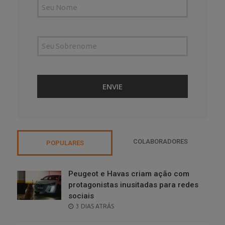
COLABORADORES
POPULARES
Peugeot e Havas criam ação com
protagonistas inusitadas para redes
sociais
POSTED
3 DIAS ATRÁS
ON