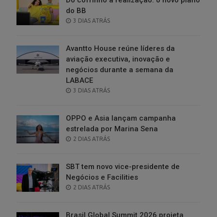
do BB
POSTED
3 DIAS ATRÁS
ON
Avantto House reúne líderes da
aviação executiva, inovação e
negócios durante a semana da
LABACE
POSTED
3 DIAS ATRÁS
ON
OPPO e Asia lançam campanha
estrelada por Marina Sena
POSTED
2 DIAS ATRÁS
ON
SBT tem novo vice-presidente de
Negócios e Facilities
POSTED
2 DIAS ATRÁS
ON
Brasil Global Summit 2026 projeta