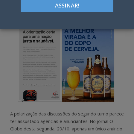
Google+
LinkedIn
Pinterest
S
T
h
w
a
e
r
e
e
t
A polarização das discussões do segundo turno parece
ter assustado agências e anunciantes. No jornal O
Globo desta segunda, 29/10, apenas um único anúncio