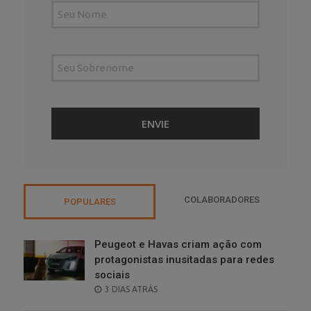
COLABORADORES
POPULARES
Peugeot e Havas criam ação com
protagonistas inusitadas para redes
sociais
POSTED
3 DIAS ATRÁS
ON