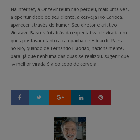
Na internet, a Onzevinteum não perdeu, mais uma vez,
a oportunidade de seu cliente, a cerveja Rio Carioca,
aparecer através do humor. Seu diretor e criativo
Gustavo Bastos foi atrás da expectativa de virada em
que apostavam tanto a campanha de Eduardo Paes,
no Rio, quando de Fernando Haddad, nacionalmente,
para, já que nenhuma das duas se realizou, sugerir que
“A melhor virada é a do copo de cerveja”.
Google+
LinkedIn
Pinterest
S
T
h
w
a
e
r
e
e
t