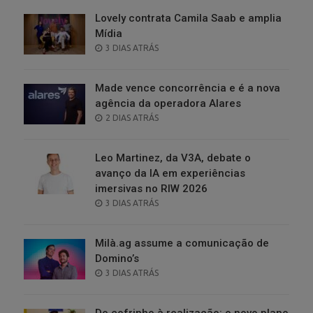
Lovely contrata Camila Saab e amplia
Mídia
POSTED
3 DIAS ATRÁS
ON
Made vence concorrência e é a nova
agência da operadora Alares
POSTED
2 DIAS ATRÁS
ON
Leo Martinez, da V3A, debate o
avanço da IA em experiências
imersivas no RIW 2026
POSTED
3 DIAS ATRÁS
ON
Milà.ag assume a comunicação de
Domino’s
POSTED
3 DIAS ATRÁS
ON
Do cofrinho à realização: o novo plano