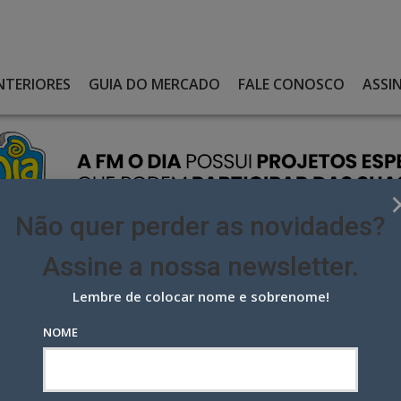
NTERIORES
GUIA DO MERCADO
FALE CONOSCO
ASSI
Não quer perder as novidades?
Assine a nossa newsletter.
Lembre de colocar nome e sobrenome!
ÇAS NA SUA ÁREA COMERCIAL E LERNER ASSUME O RIO
NOME
 na sua área comercial e