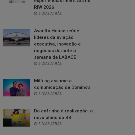
experiências imersivas no
RIW 2026
POSTED
5 DIAS ATRÁS
ON
Avantto House reúne
líderes da aviação
executiva, inovação e
negócios durante a
semana da LABACE
POSTED
5 DIAS ATRÁS
ON
Milà.ag assume a
comunicação de Domino’s
POSTED
5 DIAS ATRÁS
ON
Do cofrinho à realização: o
novo plano do BB
POSTED
5 DIAS ATRÁS
ON