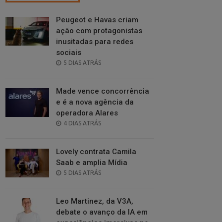
Peugeot e Havas criam
ação com protagonistas
inusitadas para redes
sociais
POSTED
5 DIAS ATRÁS
ON
Made vence concorrência
e é a nova agência da
operadora Alares
POSTED
4 DIAS ATRÁS
ON
Lovely contrata Camila
Saab e amplia Mídia
POSTED
5 DIAS ATRÁS
ON
Leo Martinez, da V3A,
debate o avanço da IA em