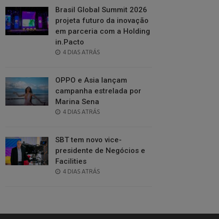
Brasil Global Summit 2026
projeta futuro da inovação
em parceria com a Holding
in.Pacto
POSTED
4 DIAS ATRÁS
ON
OPPO e Asia lançam
campanha estrelada por
Marina Sena
POSTED
4 DIAS ATRÁS
ON
SBT tem novo vice-
presidente de Negócios e
Facilities
POSTED
4 DIAS ATRÁS
ON