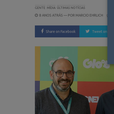
GENTE
MÍDIA
ÚLTIMAS NOTÍCIAS
POSTED
8 ANOS ATRÁS
— POR
MARCIO EHRLICH
0
ON
Share
on Facebook
Tweet
on Twi