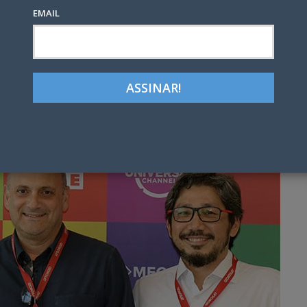
EMAIL
Google+
LinkedIn
Pinterest
tter