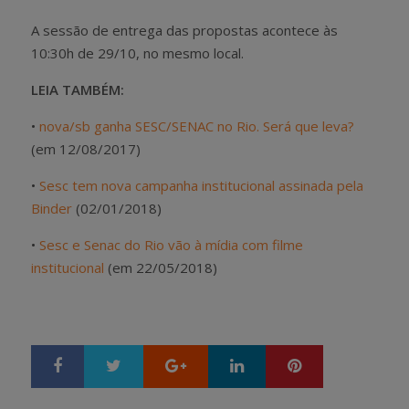
A sessão de entrega das propostas acontece às
10:30h de 29/10, no mesmo local.
LEIA TAMBÉM:
•
nova/sb ganha SESC/SENAC no Rio. Será que leva?
(em 12/08/2017)
•
Sesc tem nova campanha institucional assinada pela
Binder
(02/01/2018)
•
Sesc e Senac do Rio vão à mídia com filme
institucional
(em 22/05/2018)
Google+
LinkedIn
Pinterest
S
T
h
w
a
e