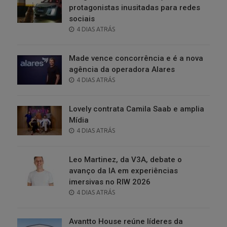
protagonistas inusitadas para redes
sociais
POSTED
4 DIAS ATRÁS
ON
Made vence concorrência e é a nova
agência da operadora Alares
POSTED
4 DIAS ATRÁS
ON
Lovely contrata Camila Saab e amplia
Mídia
POSTED
4 DIAS ATRÁS
ON
Leo Martinez, da V3A, debate o
avanço da IA em experiências
imersivas no RIW 2026
POSTED
4 DIAS ATRÁS
ON
Avantto House reúne líderes da