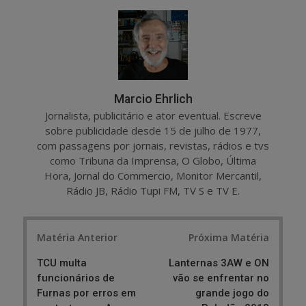
r
e
e
t
Marcio Ehrlich
Jornalista, publicitário e ator eventual. Escreve
sobre publicidade desde 15 de julho de 1977,
com passagens por jornais, revistas, rádios e tvs
como Tribuna da Imprensa, O Globo, Última
Hora, Jornal do Commercio, Monitor Mercantil,
Rádio JB, Rádio Tupi FM, TV S e TV E.
Post
Matéria Anterior
Próxima Matéria
navigation
TCU multa
Lanternas 3AW e ON
funcionários de
vão se enfrentar no
Furnas por erros em
grande jogo do