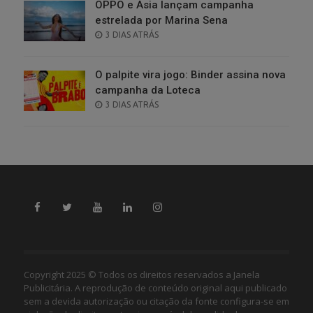
OPPO e Asia lançam campanha
estrelada por Marina Sena
POSTED
3 DIAS ATRÁS
ON
O palpite vira jogo: Binder assina nova
campanha da Loteca
POSTED
3 DIAS ATRÁS
ON
Copyright 2025 © Todos os direitos reservados a Janela
Publicitária. A reprodução de conteúdo original aqui publicado
sem a devida autorização ou citação da fonte configura-se em