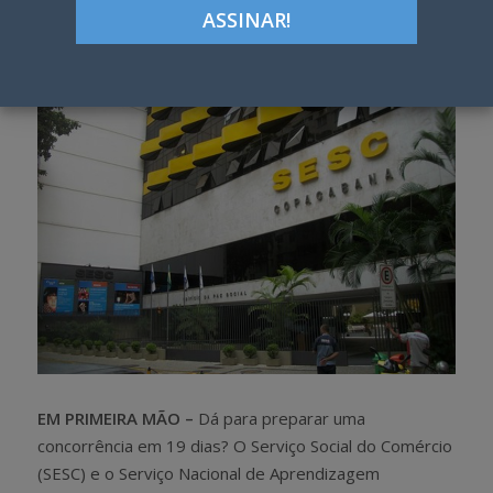
Google+
LinkedIn
Pinterest
S
T
h
w
a
e
r
e
e
t
EM PRIMEIRA MÃO –
Dá para preparar uma
concorrência em 19 dias? O Serviço Social do Comércio
(SESC) e o Serviço Nacional de Aprendizagem