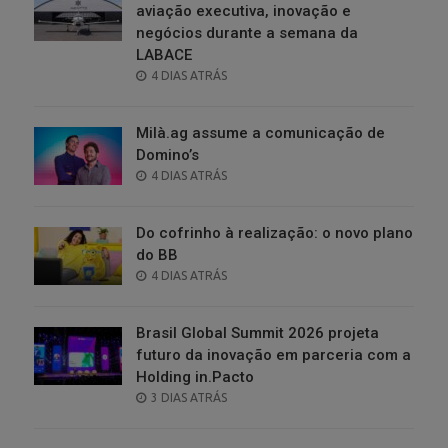
aviação executiva, inovação e
negócios durante a semana da
LABACE
POSTED
4 DIAS ATRÁS
ON
Milà.ag assume a comunicação de
Domino’s
POSTED
4 DIAS ATRÁS
ON
Do cofrinho à realização: o novo plano
do BB
POSTED
4 DIAS ATRÁS
ON
Brasil Global Summit 2026 projeta
futuro da inovação em parceria com a
Holding in.Pacto
POSTED
3 DIAS ATRÁS
ON