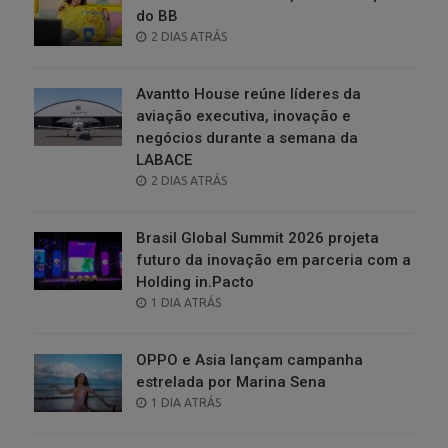
do BB
POSTED
2 DIAS ATRÁS
ON
Avantto House reúne líderes da
aviação executiva, inovação e
negócios durante a semana da
LABACE
POSTED
2 DIAS ATRÁS
ON
Brasil Global Summit 2026 projeta
futuro da inovação em parceria com a
Holding in.Pacto
POSTED
1 DIA ATRÁS
ON
OPPO e Asia lançam campanha
estrelada por Marina Sena
POSTED
1 DIA ATRÁS
ON