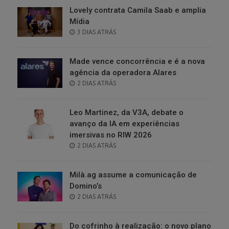
Lovely contrata Camila Saab e amplia
Mídia
POSTED
3 DIAS ATRÁS
ON
Made vence concorrência e é a nova
agência da operadora Alares
POSTED
2 DIAS ATRÁS
ON
Leo Martinez, da V3A, debate o
avanço da IA em experiências
imersivas no RIW 2026
POSTED
2 DIAS ATRÁS
ON
Milà.ag assume a comunicação de
Domino’s
POSTED
2 DIAS ATRÁS
ON
Do cofrinho à realização: o novo plano