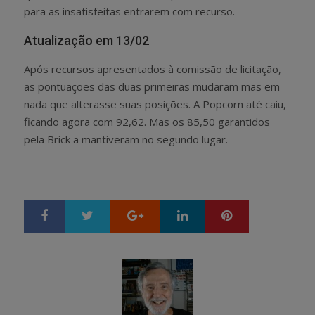
para as insatisfeitas entrarem com recurso.
Atualização em 13/02
Após recursos apresentados à comissão de licitação,
as pontuações das duas primeiras mudaram mas em
nada que alterasse suas posições. A Popcorn até caiu,
ficando agora com 92,62. Mas os 85,50 garantidos
pela Brick a mantiveram no segundo lugar.
Google+
LinkedIn
Pinterest
S
T
h
w
a
e
r
e
e
t