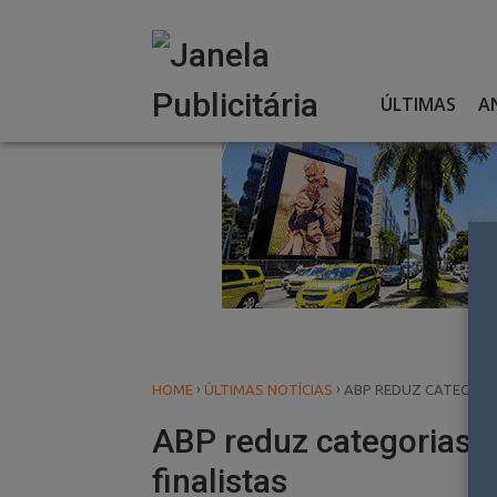
Skip
to
content
ÚLTIMAS
A
›
›
HOME
ÚLTIMAS NOTÍCIAS
ABP REDUZ CATEGORI
ABP reduz categorias 
finalistas