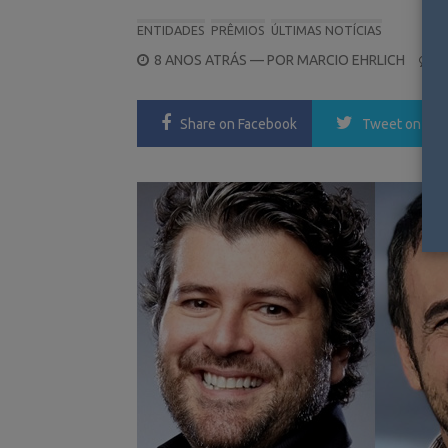
ENTIDADES
PRÊMIOS
ÚLTIMAS NOTÍCIAS
POSTED
8 ANOS ATRÁS
— POR
MARCIO EHRLICH
0
ON
Share
on Facebook
Tweet
on Twi