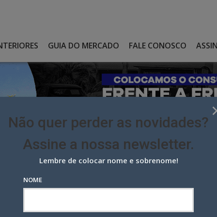
NTERIORES
GUIA DO MERCADO
FALE CONOSCO
ASSI
Não quer perder as novidades?
Assine a nossa newsletter.
Lembre de colocar nome e sobrenome!
AS DOS DESTAQUES DO ANO E REVELA FINALISTAS
NOME
dos Destaques do Ano e revela