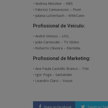
• Andrea Metzker – NBS
• Fabricio Cannavezes – Pixel
• Juliana Lutterbach – WMcCann
Profissional de Veículo:
• André Vinícius – UOL
• João Carnevale – TV Globo
• Roberto Oliveira – Elemídia
Profissional de Marketing:
• Ana Paula Castello Branco – TIM
• Igor Puga – Santander
• Leandro Claro – Youse
Share
on Facebook
Tweet
on Twi