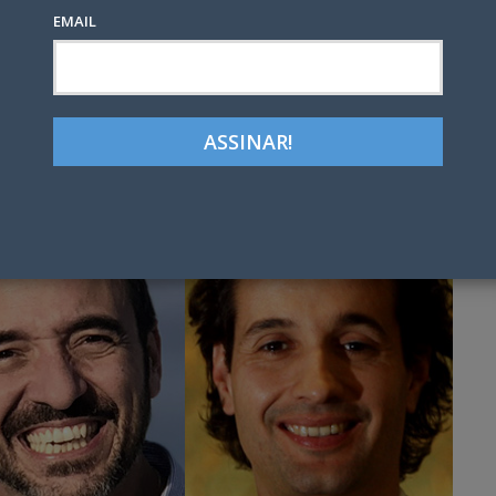
EMAIL
Google+
LinkedIn
Pinterest
tter