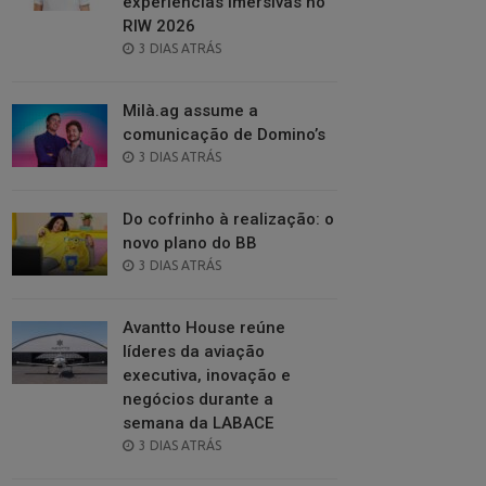
experiências imersivas no
RIW 2026
POSTED
3 DIAS ATRÁS
ON
Milà.ag assume a
comunicação de Domino’s
POSTED
3 DIAS ATRÁS
ON
Do cofrinho à realização: o
novo plano do BB
POSTED
3 DIAS ATRÁS
ON
Avantto House reúne
líderes da aviação
executiva, inovação e
negócios durante a
semana da LABACE
POSTED
3 DIAS ATRÁS
ON