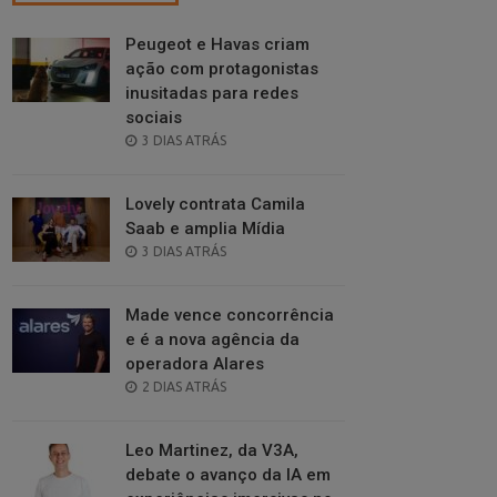
Peugeot e Havas criam
ação com protagonistas
inusitadas para redes
sociais
POSTED
3 DIAS ATRÁS
ON
Lovely contrata Camila
Saab e amplia Mídia
POSTED
3 DIAS ATRÁS
ON
Made vence concorrência
e é a nova agência da
operadora Alares
POSTED
2 DIAS ATRÁS
ON
Leo Martinez, da V3A,
debate o avanço da IA em