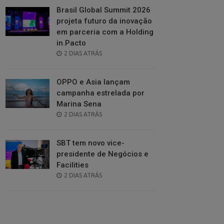
Brasil Global Summit 2026
projeta futuro da inovação
em parceria com a Holding
in.Pacto
POSTED
2 DIAS ATRÁS
ON
OPPO e Asia lançam
campanha estrelada por
Marina Sena
POSTED
2 DIAS ATRÁS
ON
SBT tem novo vice-
presidente de Negócios e
Facilities
POSTED
2 DIAS ATRÁS
ON