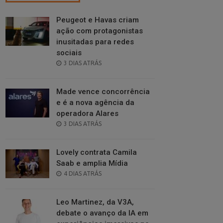
Peugeot e Havas criam
ação com protagonistas
inusitadas para redes
sociais
POSTED
3 DIAS ATRÁS
ON
Made vence concorrência
e é a nova agência da
operadora Alares
POSTED
3 DIAS ATRÁS
ON
Lovely contrata Camila
Saab e amplia Mídia
POSTED
4 DIAS ATRÁS
ON
Leo Martinez, da V3A,
debate o avanço da IA em