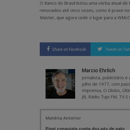
O Banco do Brasil licitou uma verba anual d
renovados até cinco vezes, como é praxe nos
Master, que agora cede o lugar para a WMcC
Share
on Facebook
Tweet
on Twi
Marcio Ehrlich
Jornalista, publicitário
julho de 1977, com pass
Imprensa, O Globo, Últi
JB, Rádio Tupi FM, TV S 
Post
Matéria Anterior
navigation
Pivot conquista conta dos pés de pato