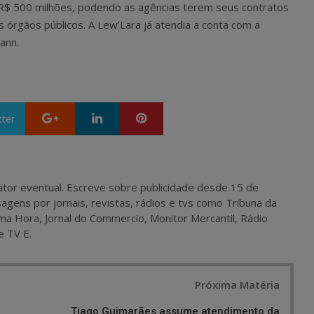
e R$ 500 milhões, podendo as agências terem seus contratos
 órgãos públicos. A Lew’Lara já atendia a conta com a
ann.
Google+
LinkedIn
Pinterest
tter
 e ator eventual. Escreve sobre publicidade desde 15 de
agens por jornais, revistas, rádios e tvs como Tribuna da
ma Hora, Jornal do Commercio, Monitor Mercantil, Rádio
e TV E.
Próxima Matéria
Tiago Guimarães assume atendimento da