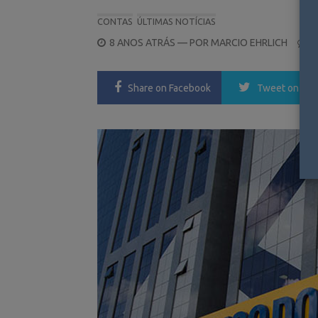
CONTAS
ÚLTIMAS NOTÍCIAS
POSTED
8 ANOS ATRÁS
— POR
MARCIO EHRLICH
0
ON
Share
on Facebook
Tweet
on Twi