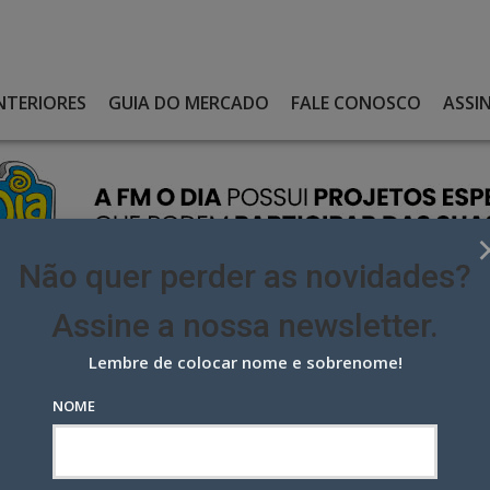
NTERIORES
GUIA DO MERCADO
FALE CONOSCO
ASSI
Não quer perder as novidades?
Assine a nossa newsletter.
Lembre de colocar nome e sobrenome!
RSOS E MANTÉM WMCCANN E LEW’LARA\TBWA
NOME
s e mantém WMcCann e