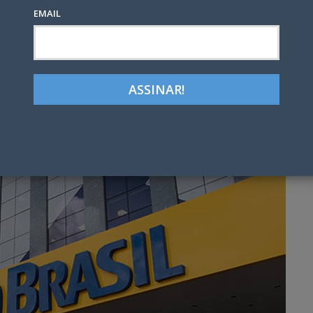
EMAIL
Google+
LinkedIn
Pinterest
tter