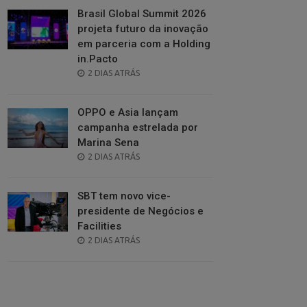
Brasil Global Summit 2026
projeta futuro da inovação
em parceria com a Holding
in.Pacto
POSTED
2 DIAS ATRÁS
ON
OPPO e Asia lançam
campanha estrelada por
Marina Sena
POSTED
2 DIAS ATRÁS
ON
SBT tem novo vice-
presidente de Negócios e
Facilities
POSTED
2 DIAS ATRÁS
ON