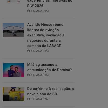
experiências imersivas no
RIW 2026
POSTED
3 DIAS ATRÁS
ON
Avantto House reúne
líderes da aviação
executiva, inovação e
negócios durante a
semana da LABACE
POSTED
3 DIAS ATRÁS
ON
Milà.ag assume a
comunicação de Domino’s
POSTED
3 DIAS ATRÁS
ON
Do cofrinho à realização: o
novo plano do BB
POSTED
3 DIAS ATRÁS
ON