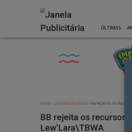
Skip
to
content
ÚLTIMAS
A
›
›
HOME
ÚLTIMAS NOTÍCIAS
BB REJEITA OS RECU
BB rejeita os recurso
Lew’Lara\TBWA