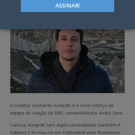
h
w
a
e
r
e
e
t
O redator Leonardo Konjedic é o novo reforço da
equipe de criação da NBS, comandada por André Lima.
Carioca, Konjedic tem dupla nacionalidade (também é
italiano) e formou-se em Publicidade pela Fluminense.