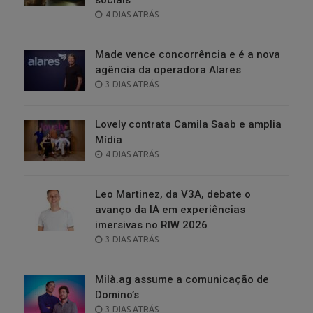
POSTED
4 DIAS ATRÁS
ON
Made vence concorrência e é a nova
agência da operadora Alares
POSTED
3 DIAS ATRÁS
ON
Lovely contrata Camila Saab e amplia
Mídia
POSTED
4 DIAS ATRÁS
ON
Leo Martinez, da V3A, debate o
avanço da IA em experiências
imersivas no RIW 2026
POSTED
3 DIAS ATRÁS
ON
Milà.ag assume a comunicação de
Domino’s
POSTED
3 DIAS ATRÁS