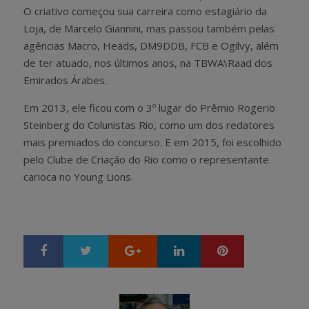
O criativo começou sua carreira como estagiário da
Loja, de Marcelo Giannini, mas passou também pelas
agências Macro, Heads, DM9DDB, FCB e Ogilvy, além
de ter atuado, nos últimos anos, na TBWA\Raad dos
Emirados Árabes.
Em 2013, ele ficou com o 3º lugar do Prêmio Rogerio
Steinberg do Colunistas Rio, como um dos redatores
mais premiados do concurso. E em 2015, foi escolhido
pelo Clube de Criação do Rio como o representante
carioca no Young Lions.
Google+
LinkedIn
Pinterest
S
T
h
w
a
e
r
e
e
t