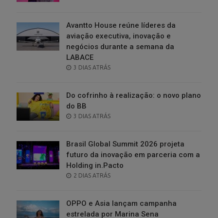
ON
Avantto House reúne líderes da
aviação executiva, inovação e
negócios durante a semana da
LABACE
POSTED
3 DIAS ATRÁS
ON
Do cofrinho à realização: o novo plano
do BB
POSTED
3 DIAS ATRÁS
ON
Brasil Global Summit 2026 projeta
futuro da inovação em parceria com a
Holding in.Pacto
POSTED
2 DIAS ATRÁS
ON
OPPO e Asia lançam campanha
estrelada por Marina Sena