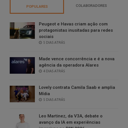
COLABORADORES
POPULARES
Peugeot e Havas criam ação com
protagonistas inusitadas para redes
sociais
POSTED
5 DIAS ATRÁS
ON
Made vence concorrência e é a nova
agência da operadora Alares
POSTED
4 DIAS ATRÁS
ON
Lovely contrata Camila Saab e amplia
Mídia
POSTED
5 DIAS ATRÁS
ON
Leo Martinez, da V3A, debate o
avanço da IA em experiências