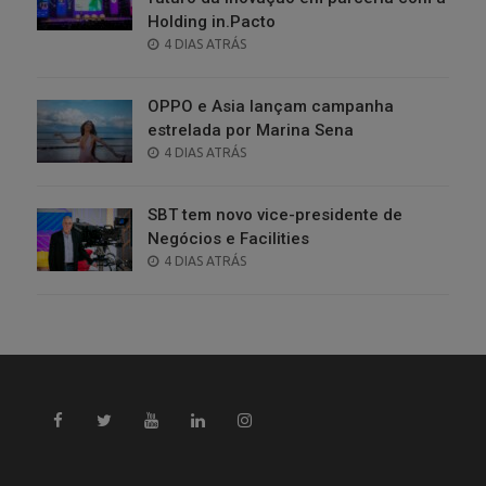
Holding in.Pacto
POSTED
4 DIAS ATRÁS
ON
OPPO e Asia lançam campanha
estrelada por Marina Sena
POSTED
4 DIAS ATRÁS
ON
SBT tem novo vice-presidente de
Negócios e Facilities
POSTED
4 DIAS ATRÁS
ON