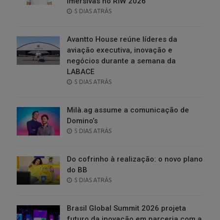
imersivas no RIW 2026
POSTED
5 DIAS ATRÁS
ON
Avantto House reúne líderes da
aviação executiva, inovação e
negócios durante a semana da
LABACE
POSTED
5 DIAS ATRÁS
ON
Milà.ag assume a comunicação de
Domino’s
POSTED
5 DIAS ATRÁS
ON
Do cofrinho à realização: o novo plano
do BB
POSTED
5 DIAS ATRÁS
ON
Brasil Global Summit 2026 projeta
futuro da inovação em parceria com a