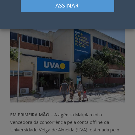
Google+
LinkedIn
Pinterest
S
T
h
w
a
e
r
e
e
t
EM PRIMEIRA MÃO –
A agência Makplan foi a
vencedora da concorrência pela conta offline da
Universidade Veiga de Almeida (UVA), estimada pelo