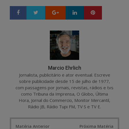
Google+
LinkedIn
Pinterest
S
T
h
w
a
e
r
e
e
t
Marcio Ehrlich
Jornalista, publicitário e ator eventual. Escreve
sobre publicidade desde 15 de julho de 1977,
com passagens por jornais, revistas, rádios e tvs
como Tribuna da Imprensa, O Globo, Última
Hora, Jornal do Commercio, Monitor Mercantil,
Rádio JB, Rádio Tupi FM, TV S e TV E.
Post
Matéria Anterior
Próxima Matéria