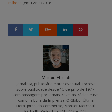
milhões
(em 12/03/2018)
Google+
LinkedIn
Pinterest
S
T
h
w
a
e
r
e
e
t
Marcio Ehrlich
Jornalista, publicitário e ator eventual. Escreve
sobre publicidade desde 15 de julho de 1977,
com passagens por jornais, revistas, rádios e tvs
como Tribuna da Imprensa, O Globo, Última
Hora, Jornal do Commercio, Monitor Mercantil,
Rádio JB, Rádio Tupi FM, TV S e TV E.