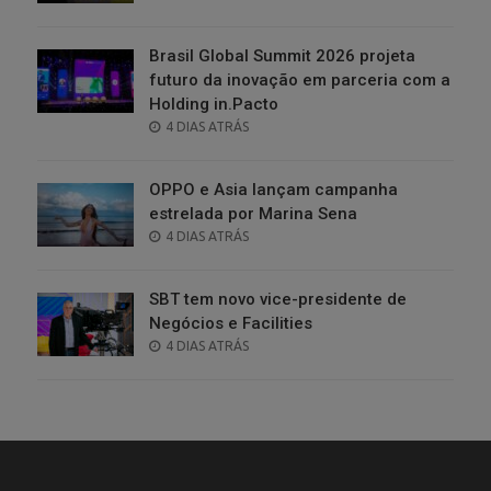
ON
Brasil Global Summit 2026 projeta
futuro da inovação em parceria com a
Holding in.Pacto
POSTED
4 DIAS ATRÁS
ON
OPPO e Asia lançam campanha
estrelada por Marina Sena
POSTED
4 DIAS ATRÁS
ON
SBT tem novo vice-presidente de
Negócios e Facilities
POSTED
4 DIAS ATRÁS
ON