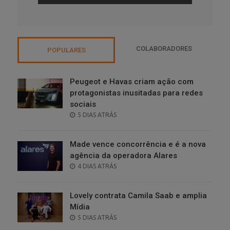
COLABORADORES
POPULARES
Peugeot e Havas criam ação com
protagonistas inusitadas para redes
sociais
POSTED
5 DIAS ATRÁS
ON
Made vence concorrência e é a nova
agência da operadora Alares
POSTED
4 DIAS ATRÁS
ON
Lovely contrata Camila Saab e amplia
Mídia
POSTED
5 DIAS ATRÁS
ON