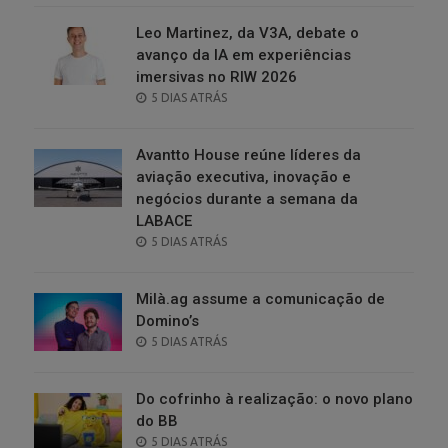
Leo Martinez, da V3A, debate o
avanço da IA em experiências
imersivas no RIW 2026
POSTED
5 DIAS ATRÁS
ON
Avantto House reúne líderes da
aviação executiva, inovação e
negócios durante a semana da
LABACE
POSTED
5 DIAS ATRÁS
ON
Milà.ag assume a comunicação de
Domino’s
POSTED
5 DIAS ATRÁS
ON
Do cofrinho à realização: o novo plano
do BB
POSTED
5 DIAS ATRÁS