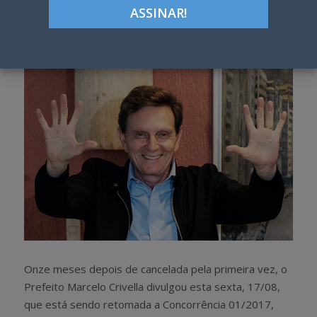
Google+
LinkedIn
Pinterest
S
T
h
w
a
e
r
e
e
t
Onze meses depois de cancelada pela primeira vez, o
Prefeito Marcelo Crivella divulgou esta sexta, 17/08,
que está sendo retomada a Concorrência 01/2017,