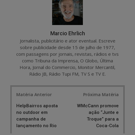
e
t
Marcio Ehrlich
Jornalista, publicitário e ator eventual. Escreve
sobre publicidade desde 15 de julho de 1977,
com passagens por jornais, revistas, rádios e tvs
como Tribuna da Imprensa, O Globo, Última
Hora, Jornal do Commercio, Monitor Mercantil,
Rádio JB, Rádio Tupi FM, TV S e TV E.
Post
Matéria Anterior
Próxima Matéria
navigation
HelpBairros aposta
WMcCann promove
no outdoor em
ação “Junte e
campanha de
Troque” para a
lançamento no Rio
Coca-Cola