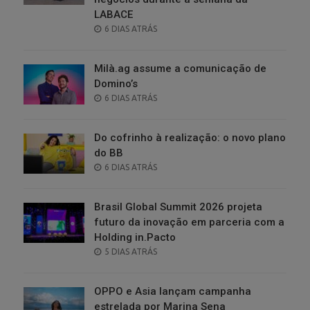
LABACE
POSTED
6 DIAS ATRÁS
ON
Milà.ag assume a comunicação de
Domino’s
POSTED
6 DIAS ATRÁS
ON
Do cofrinho à realização: o novo plano
do BB
POSTED
6 DIAS ATRÁS
ON
Brasil Global Summit 2026 projeta
futuro da inovação em parceria com a
Holding in.Pacto
POSTED
5 DIAS ATRÁS
ON
OPPO e Asia lançam campanha
estrelada por Marina Sena