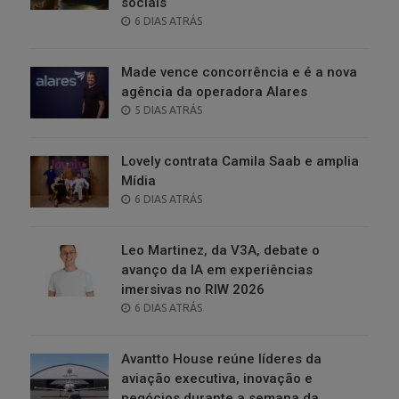
sociais
POSTED
6 DIAS ATRÁS
ON
Made vence concorrência e é a nova
agência da operadora Alares
POSTED
5 DIAS ATRÁS
ON
Lovely contrata Camila Saab e amplia
Mídia
POSTED
6 DIAS ATRÁS
ON
Leo Martinez, da V3A, debate o
avanço da IA em experiências
imersivas no RIW 2026
POSTED
6 DIAS ATRÁS
ON
Avantto House reúne líderes da
aviação executiva, inovação e
negócios durante a semana da