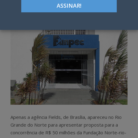
Google+
LinkedIn
Pinterest
S
T
h
w
a
e
r
e
e
t
Apenas a agência Fields, de Brasília, apareceu no Rio
Grande do Norte para apresentar proposta para a
concorrência de R$ 50 milhões da Fundação Norte-rio-