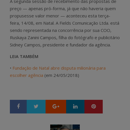
A segunda sessão de recebimento das propostas de
preço — apenas pró-forma, já que não haveria quem
propusesse valor menor — aconteceu esta terça-
feira, 14/08, em Natal. A Fields Comunicação Ltda. está
sendo representada na concorrência por sua COO,
Ruskaya Zanini Campos, filha do fotógrafo e publicitário
Sidney Campos, presidente e fundador da agência.
LEIA TAMBÉM
•
Fundação de Natal abre disputa milionária para
escolher agência
(em 24/05/2018)
Google+
LinkedIn
Pinterest
S
T
h
w
a
e
r
e