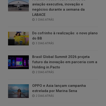
aviação executiva, inovação e
negócios durante a semana da
LABACE
POSTED
3 DIAS ATRÁS
ON
Do cofrinho à realização: o novo plano
do BB
POSTED
3 DIAS ATRÁS
ON
Brasil Global Summit 2026 projeta
futuro da inovação em parceria com a
Holding in.Pacto
POSTED
2 DIAS ATRÁS
ON
OPPO e Asia lançam campanha
estrelada por Marina Sena
POSTED
2 DIAS ATRÁS
ON