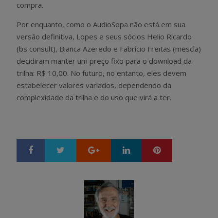
compra.
Por enquanto, como o AudioSopa não está em sua
versão definitiva, Lopes e seus sócios Helio Ricardo
(bs consult), Bianca Azeredo e Fabrício Freitas (mescla)
decidiram manter um preço fixo para o download da
trilha: R$ 10,00. No futuro, no entanto, eles devem
estabelecer valores variados, dependendo da
complexidade da trilha e do uso que virá a ter.
Google+
LinkedIn
Pinterest
S
T
h
w
a
e
r
e
e
t