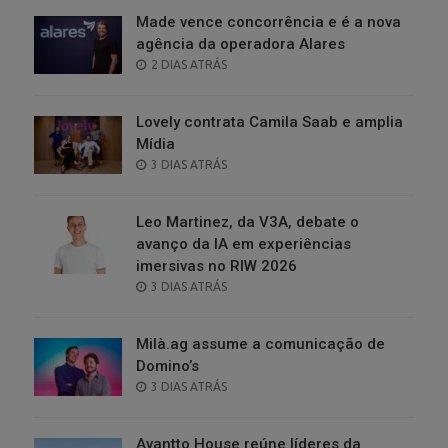
Made vence concorrência e é a nova
agência da operadora Alares
POSTED
2 DIAS ATRÁS
ON
Lovely contrata Camila Saab e amplia
Mídia
POSTED
3 DIAS ATRÁS
ON
Leo Martinez, da V3A, debate o
avanço da IA em experiências
imersivas no RIW 2026
POSTED
3 DIAS ATRÁS
ON
Milà.ag assume a comunicação de
Domino’s
POSTED
3 DIAS ATRÁS
ON
Avantto House reúne líderes da