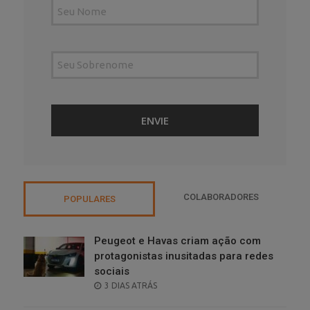
COLABORADORES
POPULARES
Peugeot e Havas criam ação com
protagonistas inusitadas para redes
sociais
POSTED
3 DIAS ATRÁS
ON