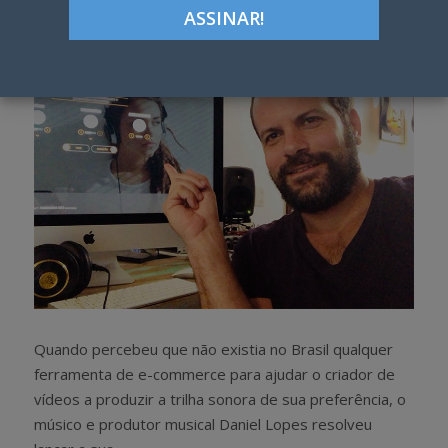
h
w
a
e
r
e
e
t
Quando percebeu que não existia no Brasil qualquer
ferramenta de e-commerce para ajudar o criador de
vídeos a produzir a trilha sonora de sua preferência, o
músico e produtor musical Daniel Lopes resolveu