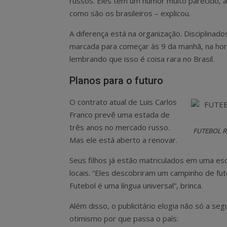
russos. Eles têm um humor muito parecido, 
como são os brasileiros – explicou.
A diferença está na organização. Disciplinad
marcada para começar às 9 da manhã, na hor
lembrando que isso é coisa rara no Brasil.
Planos para o futuro
O contrato atual de Luis Carlos
Franco prevê uma estada de
três anos no mercado russo.
FUTEBOL RAI
Mas ele está aberto a renovar.
Seus filhos já estão matriculados em uma esc
locais. “Eles descobriram um campinho de fu
Futebol é uma língua universal”, brinca.
Além disso, o publicitário elogia não só a s
otimismo por que passa o país: