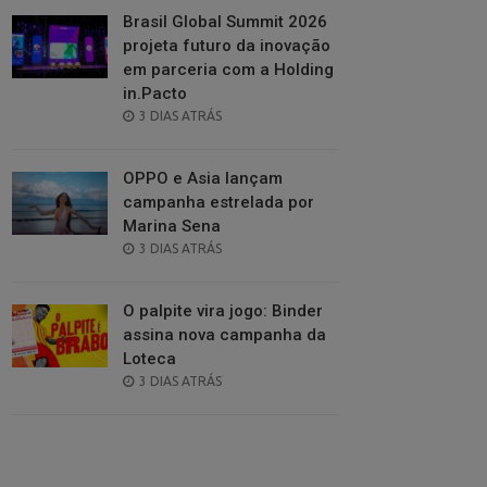
Brasil Global Summit 2026
projeta futuro da inovação
em parceria com a Holding
in.Pacto
POSTED
3 DIAS ATRÁS
ON
OPPO e Asia lançam
campanha estrelada por
Marina Sena
POSTED
3 DIAS ATRÁS
ON
O palpite vira jogo: Binder
assina nova campanha da
Loteca
POSTED
3 DIAS ATRÁS
ON