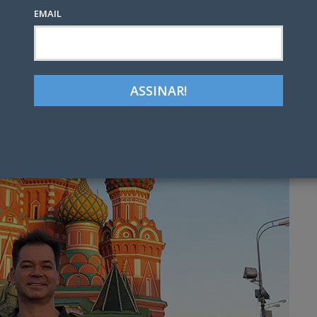
EMAIL
Google+
LinkedIn
Pinterest
tter