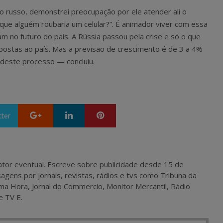
 russo, demonstrei preocupação por ele atender ali o
 que alguém roubaria um celular?”. É animador viver com essa
m no futuro do país. A Rússia passou pela crise e só o que
mpostas ao país. Mas a previsão de crescimento é de 3 a 4%
 deste processo — concluiu.
Google+
LinkedIn
Pinterest
tter
 e ator eventual. Escreve sobre publicidade desde 15 de
agens por jornais, revistas, rádios e tvs como Tribuna da
ma Hora, Jornal do Commercio, Monitor Mercantil, Rádio
e TV E.