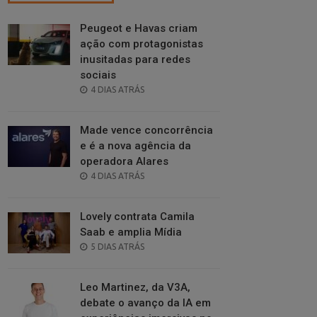
Peugeot e Havas criam
ação com protagonistas
inusitadas para redes
sociais
POSTED
4 DIAS ATRÁS
ON
Made vence concorrência
e é a nova agência da
operadora Alares
POSTED
4 DIAS ATRÁS
ON
Lovely contrata Camila
Saab e amplia Mídia
POSTED
5 DIAS ATRÁS
ON
Leo Martinez, da V3A,
debate o avanço da IA em