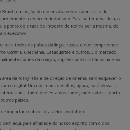
no Brasil tem noção do desenvolvimento comercial e de
enormemente o empreendedorismo. Para se ter uma ideia, o
do, a ponto de a taxa de Imposto de Renda ser a mesma, de
a o executivo.
ha para todos os países da língua russa, o que compreende
omo Ucrânia, Chechênia, Cazaquistão e outros. E o mercado
ionalmente nomes da criação, impressiona Luis Carlos na área
a área de fotografia e de direção de cinema, sem esquecer o
com o digital. Um dos meus desafios, agora, será elevar a
 internacional, tanto que estamos começando a abrir a porta
 outros países.
 de importar criativos brasileiros no futuro:
o bem aqui, pela afinidade do nosso espírito com o dos