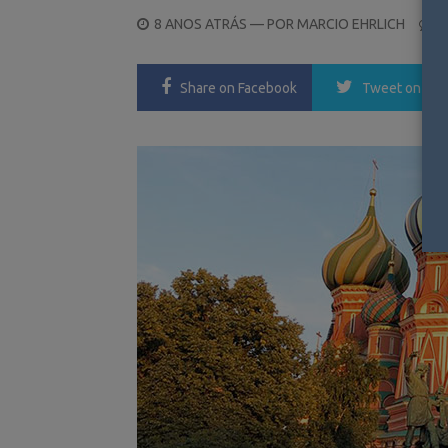
POSTED
8 ANOS ATRÁS
— POR
MARCIO EHRLICH
0
ON
Share
on Facebook
Tweet
on Twi