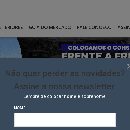
NTERIORES
GUIA DO MERCADO
FALE CONOSCO
ASSI
Não quer perder as novidades?
Assine a nossa newsletter.
Lembre de colocar nome e sobrenome!
É O NOVO CEO DA OGILVY NA RÚSSIA
NOME
 novo CEO da Ogilvy na Rússia