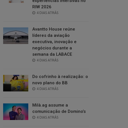
experiências imersivas no
RIW 2026
POSTED
4 DIAS ATRÁS
ON
Avantto House reúne
líderes da aviação
executiva, inovação e
negócios durante a
semana da LABACE
POSTED
4 DIAS ATRÁS
ON
Do cofrinho à realização: o
novo plano do BB
POSTED
4 DIAS ATRÁS
ON
Milà.ag assume a
comunicação de Domino’s
POSTED
4 DIAS ATRÁS
ON