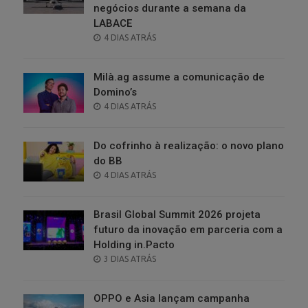
negócios durante a semana da
LABACE
POSTED
4 DIAS ATRÁS
ON
Milà.ag assume a comunicação de
Domino’s
POSTED
4 DIAS ATRÁS
ON
Do cofrinho à realização: o novo plano
do BB
POSTED
4 DIAS ATRÁS
ON
Brasil Global Summit 2026 projeta
futuro da inovação em parceria com a
Holding in.Pacto
POSTED
3 DIAS ATRÁS
ON
OPPO e Asia lançam campanha