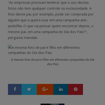
“As empresas precisam lembrar que o uso destas
fotos não tem qualquer controle ou exclusividade. A
foto deste pai, por exemplo, pode ser comprada por
alguém que a queira usar em uma campanha anti-
pedofilia. O que vai pensar quem encontrar depois, o
mesmo pai, em uma campanha do Dia dos Pais?”,
pergunta Hamdan.
A mesma foto de pai e filho em diferentes campanhas do Dia
dos Pais
Google+
LinkedIn
Pinterest
S
T
h
w
a
e
r
e