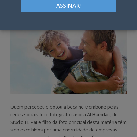
h
w
a
e
r
e
e
t
Quem percebeu e botou a boca no trombone pelas
redes sociais foi o fotógrafo carioca Al Hamdan, do
Studio H. Pai e filho da foto principal desta matéria têm
sido escolhidos por uma enormidade de empresas