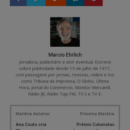
h
w
a
e
r
e
e
t
Marcio Ehrlich
Jornalista, publicitário e ator eventual. Escreve
sobre publicidade desde 15 de julho de 1977,
com passagens por jornais, revistas, rádios e tvs
como Tribuna da Imprensa, O Globo, Última
Hora, Jornal do Commercio, Monitor Mercantil,
Rádio JB, Rádio Tupi FM, TV S e TV E.
Post
Matéria Anterior
Próxima Matéria
navigation
Ana Couto cria
Prêmio Colunistas