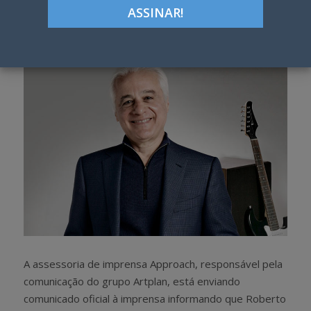
Google+
LinkedIn
Pinterest
S
T
h
w
a
e
r
e
e
t
A assessoria de imprensa Approach, responsável pela
comunicação do grupo Artplan, está enviando
comunicado oficial à imprensa informando que Roberto