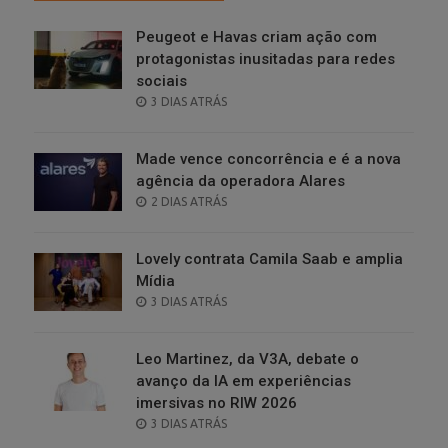
Peugeot e Havas criam ação com
protagonistas inusitadas para redes
sociais
POSTED
3 DIAS ATRÁS
ON
Made vence concorrência e é a nova
agência da operadora Alares
POSTED
2 DIAS ATRÁS
ON
Lovely contrata Camila Saab e amplia
Mídia
POSTED
3 DIAS ATRÁS
ON
Leo Martinez, da V3A, debate o
avanço da IA em experiências
imersivas no RIW 2026
POSTED
3 DIAS ATRÁS
ON