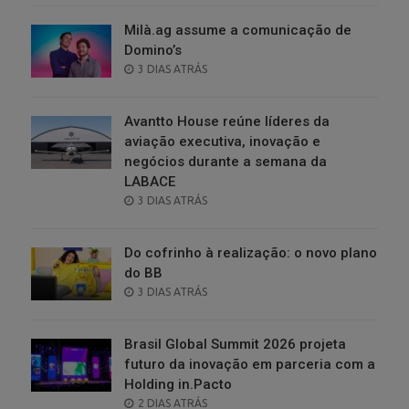
Milà.ag assume a comunicação de
Domino’s
POSTED
3 DIAS ATRÁS
ON
Avantto House reúne líderes da
aviação executiva, inovação e
negócios durante a semana da
LABACE
POSTED
3 DIAS ATRÁS
ON
Do cofrinho à realização: o novo plano
do BB
POSTED
3 DIAS ATRÁS
ON
Brasil Global Summit 2026 projeta
futuro da inovação em parceria com a
Holding in.Pacto
POSTED
2 DIAS ATRÁS