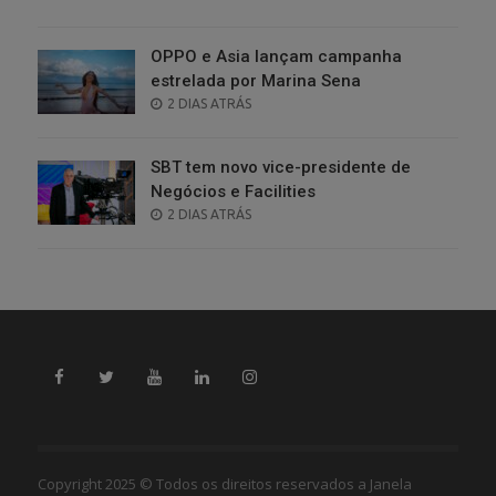
ON
OPPO e Asia lançam campanha
estrelada por Marina Sena
POSTED
2 DIAS ATRÁS
ON
SBT tem novo vice-presidente de
Negócios e Facilities
POSTED
2 DIAS ATRÁS
ON
Copyright 2025 © Todos os direitos reservados a Janela