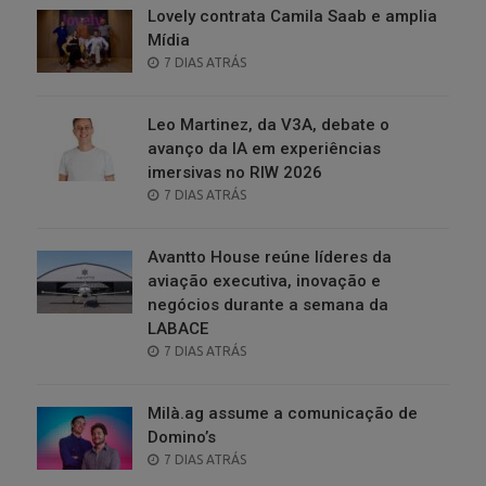
Lovely contrata Camila Saab e amplia
Mídia
POSTED
7 DIAS ATRÁS
ON
Leo Martinez, da V3A, debate o
avanço da IA em experiências
imersivas no RIW 2026
POSTED
7 DIAS ATRÁS
ON
Avantto House reúne líderes da
aviação executiva, inovação e
negócios durante a semana da
LABACE
POSTED
7 DIAS ATRÁS
ON
Milà.ag assume a comunicação de
Domino’s
POSTED
7 DIAS ATRÁS
ON