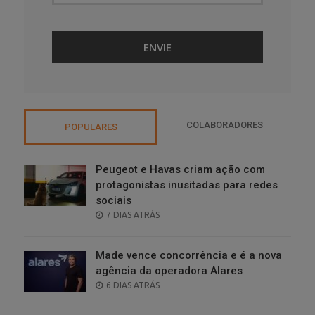
COLABORADORES
POPULARES
Peugeot e Havas criam ação com
protagonistas inusitadas para redes
sociais
POSTED
7 DIAS ATRÁS
ON
Made vence concorrência e é a nova
agência da operadora Alares
POSTED
6 DIAS ATRÁS
ON