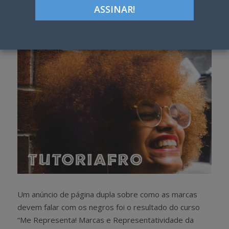
Google+
LinkedIn
Pinterest
S
T
h
w
a
e
r
e
e
t
Um anúncio de página dupla sobre como as marcas
devem falar com os negros foi o resultado do curso
“Me Representa! Marcas e Representatividade da