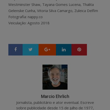
Westminster Shaw, Tayana Gomes Lucena, Thalita
Gelenske Cunha, Vitoria Silva Camargo, Zuleica Delfim
Fotografia: nappy.co
Veiculação: Agosto 2018
Google+
LinkedIn
Pinterest
S
T
h
w
a
e
r
e
e
t
Marcio Ehrlich
Jornalista, publicitário e ator eventual. Escreve
sobre publicidade desde 15 de julho de 1977,