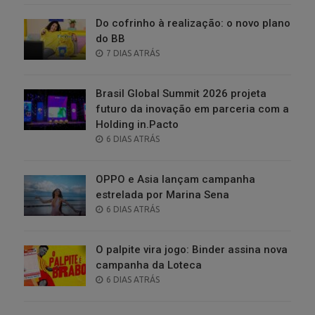
Do cofrinho à realização: o novo plano
do BB
POSTED
7 DIAS ATRÁS
ON
Brasil Global Summit 2026 projeta
futuro da inovação em parceria com a
Holding in.Pacto
POSTED
6 DIAS ATRÁS
ON
OPPO e Asia lançam campanha
estrelada por Marina Sena
POSTED
6 DIAS ATRÁS
ON
O palpite vira jogo: Binder assina nova
campanha da Loteca
POSTED
6 DIAS ATRÁS
ON