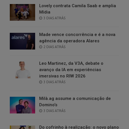
Lovely contrata Camila Saab e amplia
Mídia
POSTED
3 DIAS ATRÁS
ON
Made vence concorrência e é a nova
agência da operadora Alares
POSTED
2 DIAS ATRÁS
ON
Leo Martinez, da V3A, debate o
avanço da IA em experiências
imersivas no RIW 2026
POSTED
3 DIAS ATRÁS
ON
Milà.ag assume a comunicação de
Domino’s
POSTED
3 DIAS ATRÁS
ON
Do cofrinho à realização: o novo plano