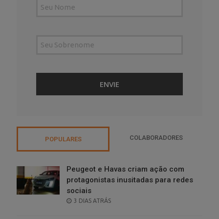
COLABORADORES
POPULARES
Peugeot e Havas criam ação com
protagonistas inusitadas para redes
sociais
POSTED
3 DIAS ATRÁS
ON