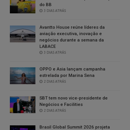
do BB
POSTED
3 DIAS ATRÁS
ON
Avantto House reúne líderes da
aviação executiva, inovação e
negócios durante a semana da
LABACE
POSTED
3 DIAS ATRÁS
ON
OPPO e Asia lançam campanha
estrelada por Marina Sena
POSTED
2 DIAS ATRÁS
ON
SBT tem novo vice-presidente de
Negócios e Facilities
POSTED
2 DIAS ATRÁS
ON
Brasil Global Summit 2026 projeta