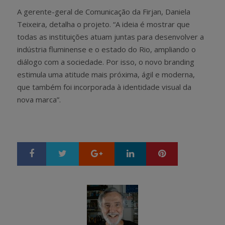
A gerente-geral de Comunicação da Firjan, Daniela
Teixeira, detalha o projeto. “A ideia é mostrar que
todas as instituições atuam juntas para desenvolver a
indústria fluminense e o estado do Rio, ampliando o
diálogo com a sociedade. Por isso, o novo branding
estimula uma atitude mais próxima, ágil e moderna,
que também foi incorporada à identidade visual da
nova marca”.
Google+
LinkedIn
Pinterest
S
T
h
w
a
e
r
e
e
t