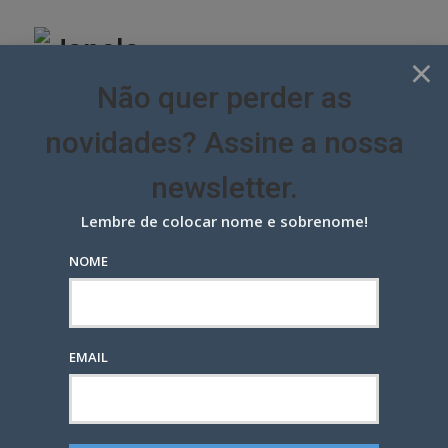
Skip
to
content
×
Não quer perder as
novidades? Assine a nossa
newsletter.
Lembre de colocar nome e sobrenome!
NOME
Banco do Brasil coloca totens
com protetor solar em
Copacabana
EMAIL
PROMO & LIVE
ÚLTIMAS NOTÍCIAS
POSTED
8 ANOS ATRÁS
— POR
MARCIO EHRLICH
0
ON