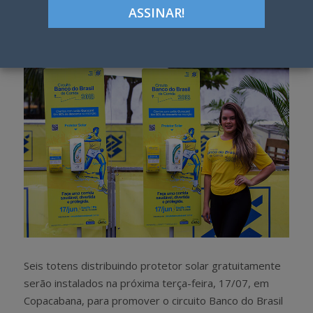
Google+
LinkedIn
Pinterest
S
T
h
w
a
e
r
e
e
t
Seis totens distribuindo protetor solar gratuitamente
serão instalados na próxima terça-feira, 17/07, em
Copacabana, para promover o circuito Banco do Brasil