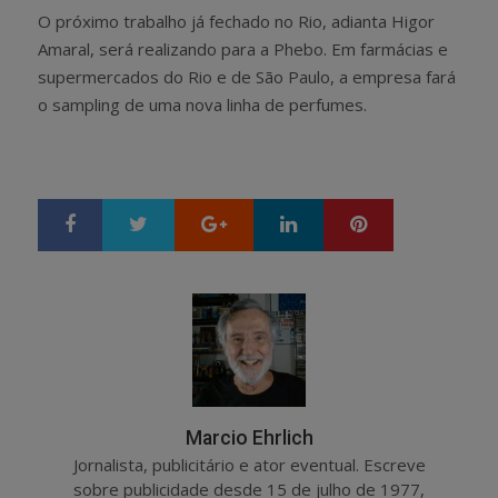
O próximo trabalho já fechado no Rio, adianta Higor
Amaral, será realizando para a Phebo. Em farmácias e
supermercados do Rio e de São Paulo, a empresa fará
o sampling de uma nova linha de perfumes.
Google+
LinkedIn
Pinterest
S
T
h
w
a
e
r
e
e
t
Marcio Ehrlich
Jornalista, publicitário e ator eventual. Escreve
sobre publicidade desde 15 de julho de 1977,