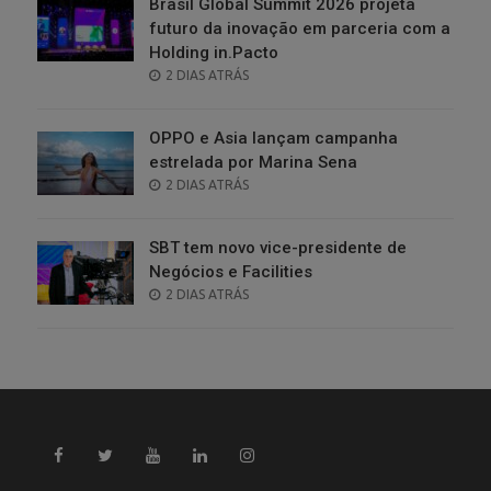
Brasil Global Summit 2026 projeta
futuro da inovação em parceria com a
Holding in.Pacto
POSTED
2 DIAS ATRÁS
ON
OPPO e Asia lançam campanha
estrelada por Marina Sena
POSTED
2 DIAS ATRÁS
ON
SBT tem novo vice-presidente de
Negócios e Facilities
POSTED
2 DIAS ATRÁS
ON