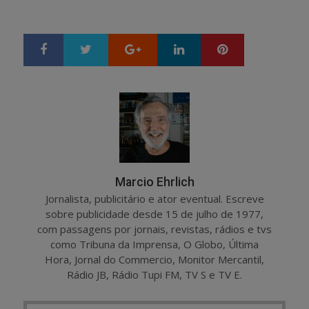
Google+
LinkedIn
Pinterest
S
T
h
w
a
e
r
e
e
t
Marcio Ehrlich
Jornalista, publicitário e ator eventual. Escreve
sobre publicidade desde 15 de julho de 1977,
com passagens por jornais, revistas, rádios e tvs
como Tribuna da Imprensa, O Globo, Última
Hora, Jornal do Commercio, Monitor Mercantil,
Rádio JB, Rádio Tupi FM, TV S e TV E.