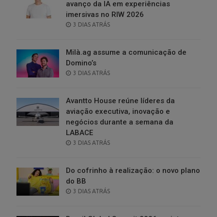
avanço da IA em experiências
imersivas no RIW 2026
POSTED
3 DIAS ATRÁS
ON
Milà.ag assume a comunicação de
Domino’s
POSTED
3 DIAS ATRÁS
ON
Avantto House reúne líderes da
aviação executiva, inovação e
negócios durante a semana da
LABACE
POSTED
3 DIAS ATRÁS
ON
Do cofrinho à realização: o novo plano
do BB
POSTED
3 DIAS ATRÁS
ON