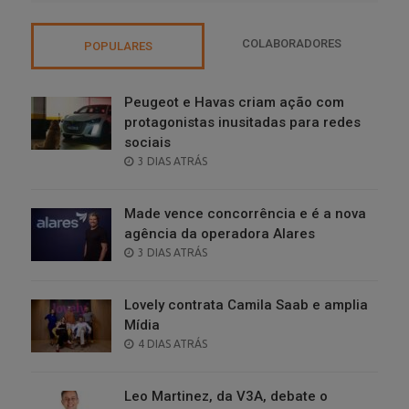
COLABORADORES
POPULARES
Peugeot e Havas criam ação com
protagonistas inusitadas para redes
sociais
POSTED
3 DIAS ATRÁS
ON
Made vence concorrência e é a nova
agência da operadora Alares
POSTED
3 DIAS ATRÁS
ON
Lovely contrata Camila Saab e amplia
Mídia
POSTED
4 DIAS ATRÁS
ON
Leo Martinez, da V3A, debate o