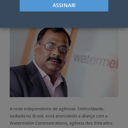
Google+
LinkedIn
Pinterest
S
T
h
w
a
e
r
e
e
t
A rede independente de agências 3AWorldwide,
sediada no Brasil, está anunciando a aliança com a
Watermelon Communications, agência dos Emirados