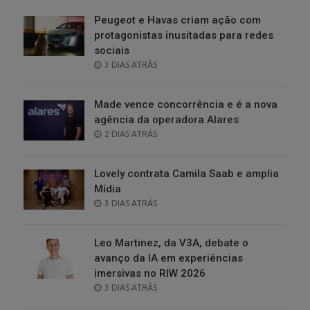
Peugeot e Havas criam ação com
protagonistas inusitadas para redes
sociais
POSTED
3 DIAS ATRÁS
ON
Made vence concorrência e é a nova
agência da operadora Alares
POSTED
2 DIAS ATRÁS
ON
Lovely contrata Camila Saab e amplia
Mídia
POSTED
3 DIAS ATRÁS
ON
Leo Martinez, da V3A, debate o
avanço da IA em experiências
imersivas no RIW 2026
POSTED
3 DIAS ATRÁS
ON