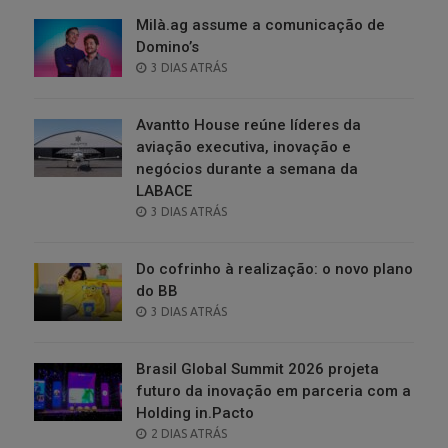
Milà.ag assume a comunicação de
Domino’s
POSTED
3 DIAS ATRÁS
ON
Avantto House reúne líderes da
aviação executiva, inovação e
negócios durante a semana da
LABACE
POSTED
3 DIAS ATRÁS
ON
Do cofrinho à realização: o novo plano
do BB
POSTED
3 DIAS ATRÁS
ON
Brasil Global Summit 2026 projeta
futuro da inovação em parceria com a
Holding in.Pacto
POSTED
2 DIAS ATRÁS