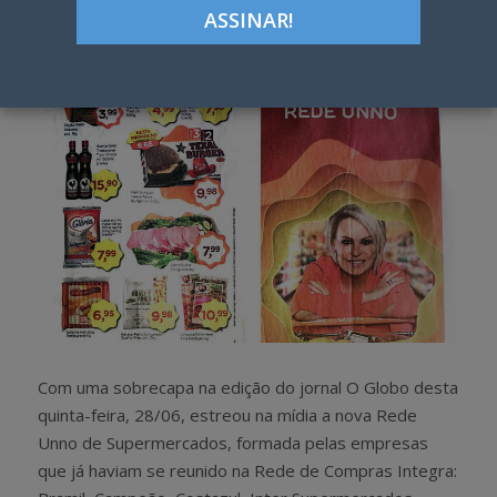
h
w
a
e
r
e
e
t
Com uma sobrecapa na edição do jornal O Globo desta
quinta-feira, 28/06, estreou na mídia a nova Rede
Unno de Supermercados, formada pelas empresas
que já haviam se reunido na Rede de Compras Integra: