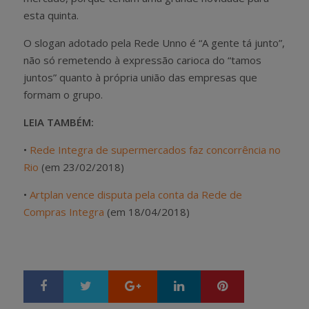
esta quinta.
O slogan adotado pela Rede Unno é “A gente tá junto”,
não só remetendo à expressão carioca do “tamos
juntos” quanto à própria união das empresas que
formam o grupo.
LEIA TAMBÉM:
•
Rede Integra de supermercados faz concorrência no
Rio
(em 23/02/2018)
•
Artplan vence disputa pela conta da Rede de
Compras Integra
(em 18/04/2018)
Google+
LinkedIn
Pinterest
S
T
h
w