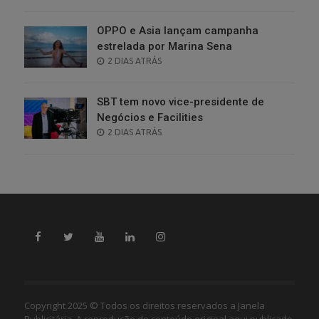
ON
OPPO e Asia lançam campanha
estrelada por Marina Sena
POSTED
2 DIAS ATRÁS
ON
SBT tem novo vice-presidente de
Negócios e Facilities
POSTED
2 DIAS ATRÁS
ON
Copyright 2025 © Todos os direitos reservados a Janela