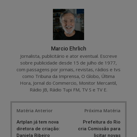
a
e
r
e
e
t
Marcio Ehrlich
Jornalista, publicitário e ator eventual. Escreve
sobre publicidade desde 15 de julho de 1977,
com passagens por jornais, revistas, rádios e tvs
como Tribuna da Imprensa, O Globo, Última
Hora, Jornal do Commercio, Monitor Mercantil,
Rádio JB, Rádio Tupi FM, TV S e TV E.
Post
Matéria Anterior
Próxima Matéria
navigation
Artplan já tem nova
Prefeitura do Rio
diretora de criação:
cria Comissão para
Daniela Ribeiro
licitar novas