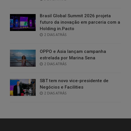
ON
Brasil Global Summit 2026 projeta
futuro da inovação em parceria com a
Holding in.Pacto
POSTED
2 DIAS ATRÁS
ON
OPPO e Asia lançam campanha
estrelada por Marina Sena
POSTED
2 DIAS ATRÁS
ON
SBT tem novo vice-presidente de
Negócios e Facilities
POSTED
2 DIAS ATRÁS
ON