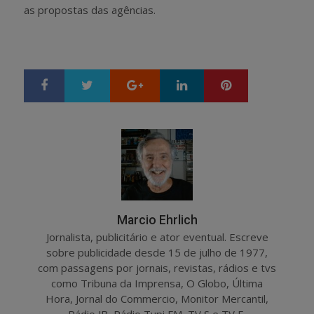
as propostas das agências.
Google+
LinkedIn
Pinterest
S
T
h
w
a
e
r
e
e
t
Marcio Ehrlich
Jornalista, publicitário e ator eventual. Escreve
sobre publicidade desde 15 de julho de 1977,
com passagens por jornais, revistas, rádios e tvs
como Tribuna da Imprensa, O Globo, Última
Hora, Jornal do Commercio, Monitor Mercantil,
Rádio JB, Rádio Tupi FM, TV S e TV E.