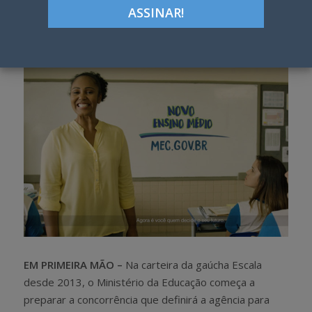
Google+
LinkedIn
Pinterest
S
T
h
w
a
e
r
e
e
t
EM PRIMEIRA MÃO –
Na carteira da gaúcha Escala
desde 2013, o Ministério da Educação começa a
preparar a concorrência que definirá a agência para