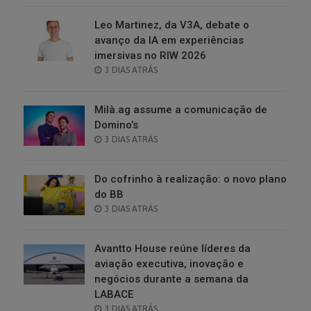
Leo Martinez, da V3A, debate o
avanço da IA em experiências
imersivas no RIW 2026
POSTED
3 DIAS ATRÁS
ON
Milà.ag assume a comunicação de
Domino’s
POSTED
3 DIAS ATRÁS
ON
Do cofrinho à realização: o novo plano
do BB
POSTED
3 DIAS ATRÁS
ON
Avantto House reúne líderes da
aviação executiva, inovação e
negócios durante a semana da
LABACE
POSTED
3 DIAS ATRÁS