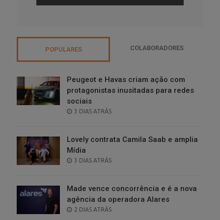
COLABORADORES
POPULARES
Peugeot e Havas criam ação com
protagonistas inusitadas para redes
sociais
POSTED
3 DIAS ATRÁS
ON
Lovely contrata Camila Saab e amplia
Mídia
POSTED
3 DIAS ATRÁS
ON
Made vence concorrência e é a nova
agência da operadora Alares
POSTED
2 DIAS ATRÁS
ON