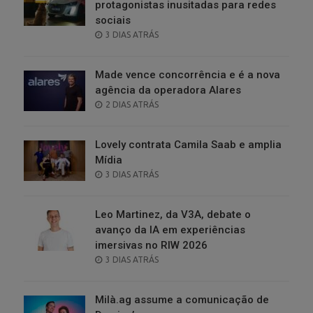
protagonistas inusitadas para redes
sociais
POSTED
3 DIAS ATRÁS
ON
Made vence concorrência e é a nova
agência da operadora Alares
POSTED
2 DIAS ATRÁS
ON
Lovely contrata Camila Saab e amplia
Mídia
POSTED
3 DIAS ATRÁS
ON
Leo Martinez, da V3A, debate o
avanço da IA em experiências
imersivas no RIW 2026
POSTED
3 DIAS ATRÁS
ON
Milà.ag assume a comunicação de