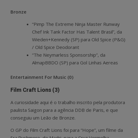
Bronze
“Pimp The Extreme Ninja Master Runway
Chef Ink Tank Factor Has Talent Brasil”, da
Wieden+Kennedy (SP) para Old Spice (P&G)
/ Old Spice Deodorant
“The Neymarless Sponsorship”, da
AlmapBBDO (SP) para Gol Linhas Aereas
Entertainment For Music (0)
Film Craft Lions (3)
A curiosidade aqui é o trabalho inscrito pela produtora
paulista Saigon para a agência DDB de Paris, e que
conseguiu um Leão de Bronze.
O GP do Film Craft Lions foi para “Hope”, um filme da
Sra.Rushmore, de Madri, para a Cruz Vermelha