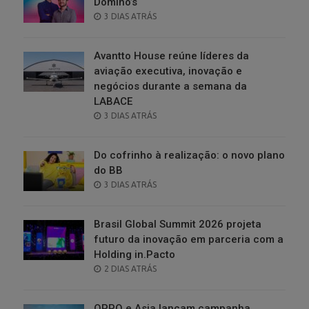
Domino’s
POSTED
3 DIAS ATRÁS
ON
Avantto House reúne líderes da
aviação executiva, inovação e
negócios durante a semana da
LABACE
POSTED
3 DIAS ATRÁS
ON
Do cofrinho à realização: o novo plano
do BB
POSTED
3 DIAS ATRÁS
ON
Brasil Global Summit 2026 projeta
futuro da inovação em parceria com a
Holding in.Pacto
POSTED
2 DIAS ATRÁS
ON
OPPO e Asia lançam campanha