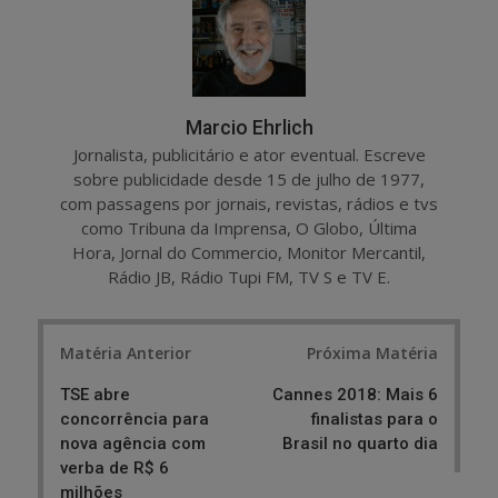
e
t
Marcio Ehrlich
Jornalista, publicitário e ator eventual. Escreve
sobre publicidade desde 15 de julho de 1977,
com passagens por jornais, revistas, rádios e tvs
como Tribuna da Imprensa, O Globo, Última
Hora, Jornal do Commercio, Monitor Mercantil,
Rádio JB, Rádio Tupi FM, TV S e TV E.
Post
Matéria Anterior
Próxima Matéria
navigation
TSE abre
Cannes 2018: Mais 6
concorrência para
finalistas para o
nova agência com
Brasil no quarto dia
verba de R$ 6
milhões