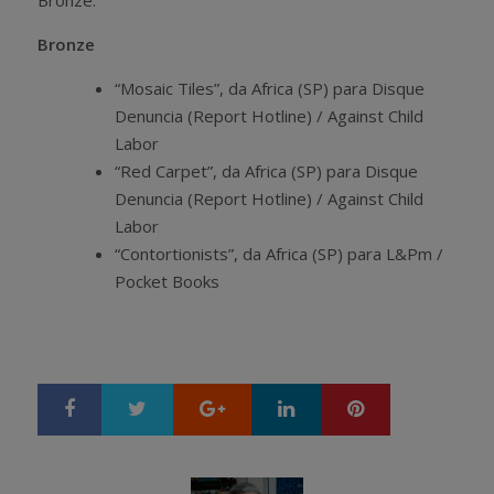
Bronze.
Bronze
“Mosaic Tiles”, da Africa (SP) para Disque
Denuncia (Report Hotline) / Against Child
Labor
“Red Carpet”, da Africa (SP) para Disque
Denuncia (Report Hotline) / Against Child
Labor
“Contortionists”, da Africa (SP) para L&Pm /
Pocket Books
Google+
LinkedIn
Pinterest
S
T
h
w
a
e
r
e