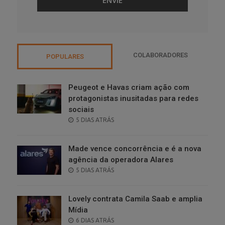
COLABORADORES
POPULARES
Peugeot e Havas criam ação com
protagonistas inusitadas para redes
sociais
POSTED
5 DIAS ATRÁS
ON
Made vence concorrência e é a nova
agência da operadora Alares
POSTED
5 DIAS ATRÁS
ON
Lovely contrata Camila Saab e amplia
Mídia
POSTED
6 DIAS ATRÁS