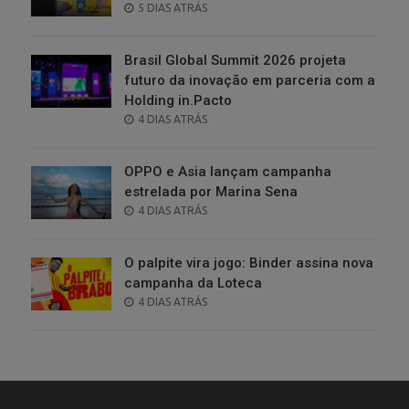
POSTED
5 DIAS ATRÁS
ON
Brasil Global Summit 2026 projeta
futuro da inovação em parceria com a
Holding in.Pacto
POSTED
4 DIAS ATRÁS
ON
OPPO e Asia lançam campanha
estrelada por Marina Sena
POSTED
4 DIAS ATRÁS
ON
O palpite vira jogo: Binder assina nova
campanha da Loteca
POSTED
4 DIAS ATRÁS
ON