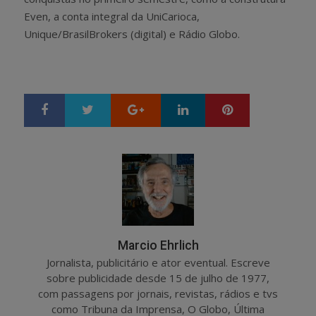
Even, a conta integral da UniCarioca,
Unique/BrasilBrokers (digital) e Rádio Globo.
Google+
LinkedIn
Pinterest
S
T
h
w
a
e
r
e
e
t
Marcio Ehrlich
Jornalista, publicitário e ator eventual. Escreve
sobre publicidade desde 15 de julho de 1977,
com passagens por jornais, revistas, rádios e tvs
como Tribuna da Imprensa, O Globo, Última