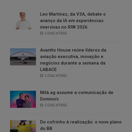
ON
Leo Martinez, da V3A, debate o
avanço da IA em experiências
imersivas no RIW 2026
POSTED
5 DIAS ATRÁS
ON
Avantto House reúne líderes da
aviação executiva, inovação e
negócios durante a semana da
LABACE
POSTED
5 DIAS ATRÁS
ON
Milà.ag assume a comunicação de
Domino’s
POSTED
5 DIAS ATRÁS
ON
Do cofrinho à realização: o novo plano
do BB