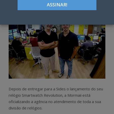
h
w
a
e
r
e
e
t
Depois de entregar para a Sides o lançamento do seu
relógio Smartwatch Revolution, a Mormaii está
oficializando a agência no atendimento de toda a sua
divisão de relógios.