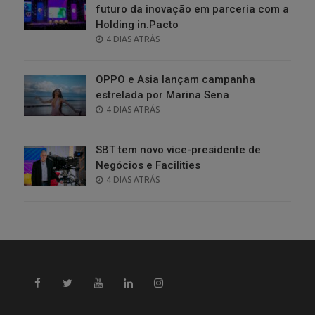
futuro da inovação em parceria com a
Holding in.Pacto
POSTED
4 DIAS ATRÁS
ON
OPPO e Asia lançam campanha
estrelada por Marina Sena
POSTED
4 DIAS ATRÁS
ON
SBT tem novo vice-presidente de
Negócios e Facilities
POSTED
4 DIAS ATRÁS
ON