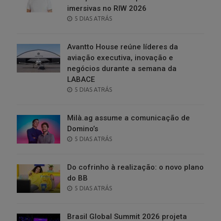
imersivas no RIW 2026
POSTED
5 DIAS ATRÁS
ON
Avantto House reúne líderes da
aviação executiva, inovação e
negócios durante a semana da
LABACE
POSTED
5 DIAS ATRÁS
ON
Milà.ag assume a comunicação de
Domino’s
POSTED
5 DIAS ATRÁS
ON
Do cofrinho à realização: o novo plano
do BB
POSTED
5 DIAS ATRÁS
ON
Brasil Global Summit 2026 projeta