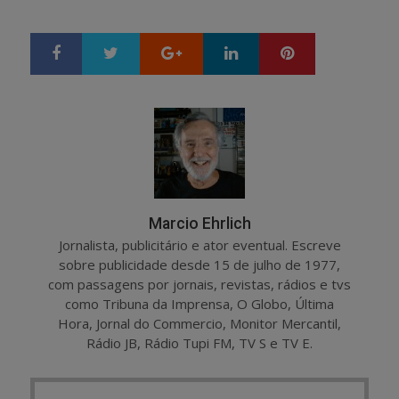
Google+
LinkedIn
Pinterest
S
T
h
w
a
e
r
e
e
t
Marcio Ehrlich
Jornalista, publicitário e ator eventual. Escreve
sobre publicidade desde 15 de julho de 1977,
com passagens por jornais, revistas, rádios e tvs
como Tribuna da Imprensa, O Globo, Última
Hora, Jornal do Commercio, Monitor Mercantil,
Rádio JB, Rádio Tupi FM, TV S e TV E.
Post