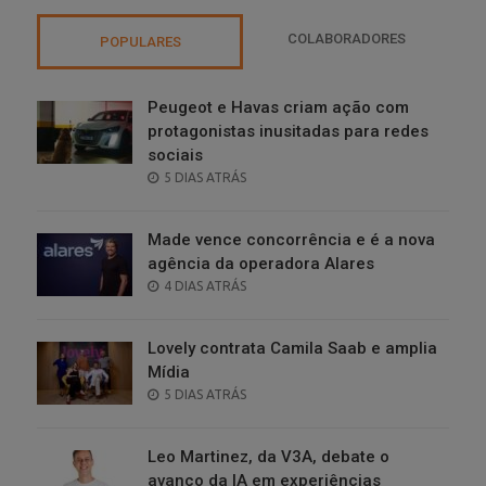
COLABORADORES
POPULARES
Peugeot e Havas criam ação com
protagonistas inusitadas para redes
sociais
POSTED
5 DIAS ATRÁS
ON
Made vence concorrência e é a nova
agência da operadora Alares
POSTED
4 DIAS ATRÁS
ON
Lovely contrata Camila Saab e amplia
Mídia
POSTED
5 DIAS ATRÁS
ON
Leo Martinez, da V3A, debate o
avanço da IA em experiências