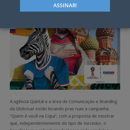
h
w
a
e
r
e
e
t
A agência Quintal e a área de Comunicação e Branding
da Globosat estão levando pras ruas a campanha
“Quem é você na Copa”, com a proposta de mostrar
que, independentemente do tipo de torcedor, o