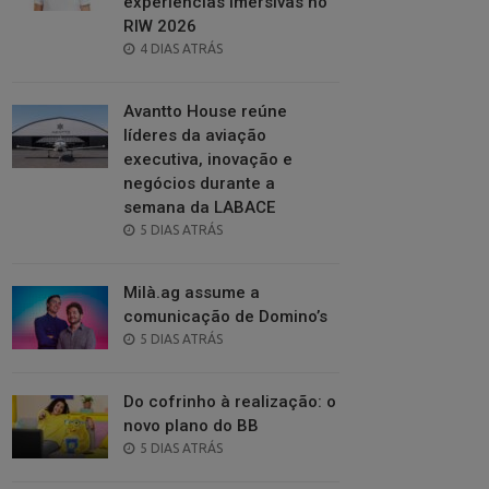
experiências imersivas no
RIW 2026
POSTED
4 DIAS ATRÁS
ON
Avantto House reúne
líderes da aviação
executiva, inovação e
negócios durante a
semana da LABACE
POSTED
5 DIAS ATRÁS
ON
Milà.ag assume a
comunicação de Domino’s
POSTED
5 DIAS ATRÁS
ON
Do cofrinho à realização: o
novo plano do BB
POSTED
5 DIAS ATRÁS
ON