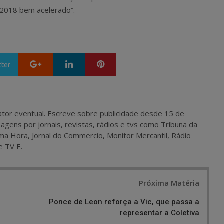
2018 bem acelerado”.
Google+
LinkedIn
Pinterest
tter
 e ator eventual. Escreve sobre publicidade desde 15 de
agens por jornais, revistas, rádios e tvs como Tribuna da
ma Hora, Jornal do Commercio, Monitor Mercantil, Rádio
e TV E.
Próxima Matéria
Ponce de Leon reforça a Vic, que passa a
representar a Coletiva