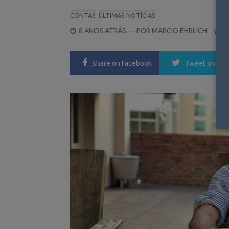
CONTAS
ÚLTIMAS NOTÍCIAS
POSTED
8 ANOS ATRÁS
— POR
MARCIO EHRLICH
0
ON
Share
on Facebook
Tweet
on Twi