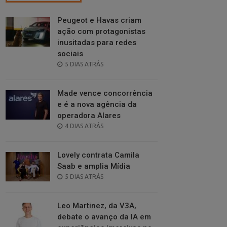
Peugeot e Havas criam
ação com protagonistas
inusitadas para redes
sociais
POSTED
5 DIAS ATRÁS
ON
Made vence concorrência
e é a nova agência da
operadora Alares
POSTED
4 DIAS ATRÁS
ON
Lovely contrata Camila
Saab e amplia Mídia
POSTED
5 DIAS ATRÁS
ON
Leo Martinez, da V3A,
debate o avanço da IA em