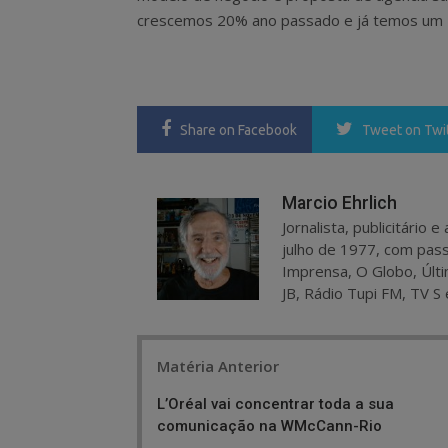
crescemos 20% ano passado e já temos um 
Share
on Facebook
Tweet
on Twi
Marcio Ehrlich
Jornalista, publicitário
julho de 1977, com pass
Imprensa, O Globo, Últi
JB, Rádio Tupi FM, TV S 
Post
Matéria Anterior
navigation
L’Oréal vai concentrar toda a sua
comunicação na WMcCann-Rio