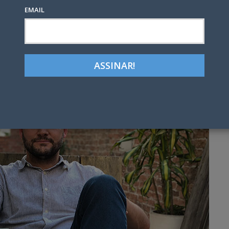
EMAIL
Google+
LinkedIn
Pinterest
tter