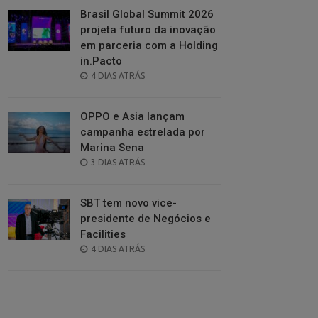
Brasil Global Summit 2026
projeta futuro da inovação
em parceria com a Holding
in.Pacto
POSTED
4 DIAS ATRÁS
ON
OPPO e Asia lançam
campanha estrelada por
Marina Sena
POSTED
3 DIAS ATRÁS
ON
SBT tem novo vice-
presidente de Negócios e
Facilities
POSTED
4 DIAS ATRÁS
ON