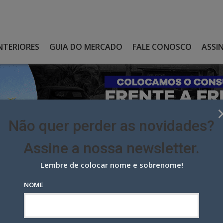
NTERIORES
GUIA DO MERCADO
FALE CONOSCO
ASSI
Não quer perder as novidades?
Assine a nossa newsletter.
Lembre de colocar nome e sobrenome!
DA PREVI, FUNDO DE PENSÃO DO BANCO DO BRASIL
NOME
revi, fundo de pensão do Banco