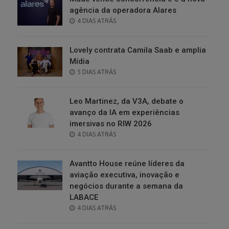
agência da operadora Alares
POSTED
4 DIAS ATRÁS
ON
Lovely contrata Camila Saab e amplia
Mídia
POSTED
5 DIAS ATRÁS
ON
Leo Martinez, da V3A, debate o
avanço da IA em experiências
imersivas no RIW 2026
POSTED
4 DIAS ATRÁS
ON
Avantto House reúne líderes da
aviação executiva, inovação e
negócios durante a semana da
LABACE
POSTED
4 DIAS ATRÁS
ON