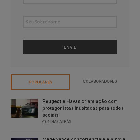
COLABORADORES
POPULARES
Peugeot e Havas criam ação com
protagonistas inusitadas para redes
sociais
POSTED
4 DIAS ATRÁS
ON
Made vence concorrência e é a nova