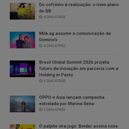
Do cofrinho à realização: o novo plano
do BB
POSTED
4 DIAS ATRÁS
ON
Milà.ag assume a comunicação de
Domino’s
POSTED
4 DIAS ATRÁS
ON
Brasil Global Summit 2026 projeta
futuro da inovação em parceria com a
Holding in.Pacto
POSTED
3 DIAS ATRÁS
ON
OPPO e Asia lançam campanha
estrelada por Marina Sena
POSTED
3 DIAS ATRÁS
ON
O palpite vira jogo: Binder assina nova