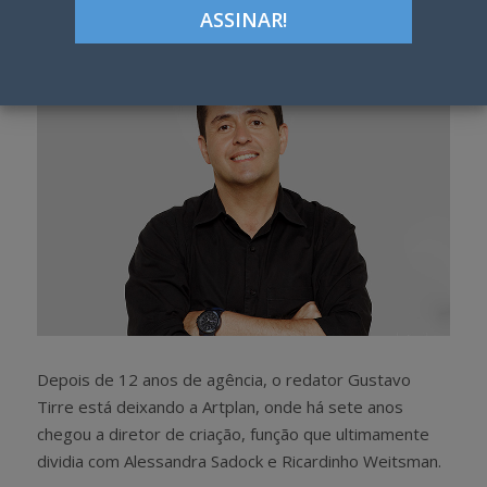
h
w
a
e
r
e
e
t
Depois de 12 anos de agência, o redator Gustavo
Tirre está deixando a Artplan, onde há sete anos
chegou a diretor de criação, função que ultimamente
dividia com Alessandra Sadock e Ricardinho Weitsman.