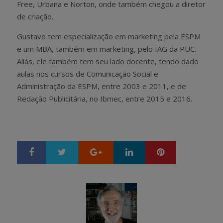
Free, Urbana e Norton, onde também chegou a diretor
de criação.
Gustavo tem especialização em marketing pela ESPM
e um MBA, também em marketing, pelo IAG da PUC.
Aliás, ele também tem seu lado docente, tendo dado
aulas nos cursos de Comunicação Social e
Administração da ESPM, entre 2003 e 2011, e de
Redação Publicitária, no Ibmec, entre 2015 e 2016.
Google+
LinkedIn
Pinterest
S
T
h
w
a
e
r
e
e
t