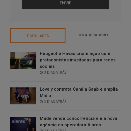
COLABORADORES
POPULARES
Peugeot e Havas criam ação com
protagonistas inusitadas para redes
sociais
POSTED
3 DIAS ATRÁS
ON
Lovely contrata Camila Saab e amplia
Mídia
POSTED
3 DIAS ATRÁS
ON
Made vence concorrência e é a nova
agência da operadora Alares
POSTED
2 DIAS ATRÁS