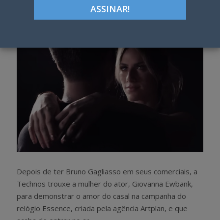
h
w
a
e
r
e
e
t
Depois de ter Bruno Gagliasso em seus comerciais, a
Technos trouxe a mulher do ator, Giovanna Ewbank,
para demonstrar o amor do casal na campanha do
relógio Essence, criada pela agência Artplan, e que