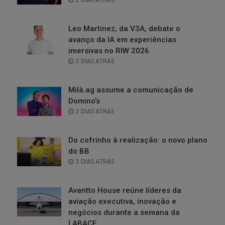
ON
Leo Martinez, da V3A, debate o
avanço da IA em experiências
imersivas no RIW 2026
POSTED
3 DIAS ATRÁS
ON
Milà.ag assume a comunicação de
Domino’s
POSTED
3 DIAS ATRÁS
ON
Do cofrinho à realização: o novo plano
do BB
POSTED
3 DIAS ATRÁS
ON
Avantto House reúne líderes da
aviação executiva, inovação e
negócios durante a semana da
LABACE