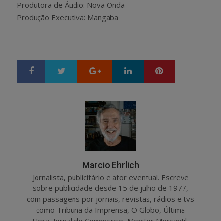
Produtora de Áudio: Nova Onda
Produção Executiva: Mangaba
Google+
LinkedIn
Pinterest
S
T
h
w
a
e
r
e
e
t
Marcio Ehrlich
Jornalista, publicitário e ator eventual. Escreve
sobre publicidade desde 15 de julho de 1977,
com passagens por jornais, revistas, rádios e tvs
como Tribuna da Imprensa, O Globo, Última
Hora, Jornal do Commercio, Monitor Mercantil,