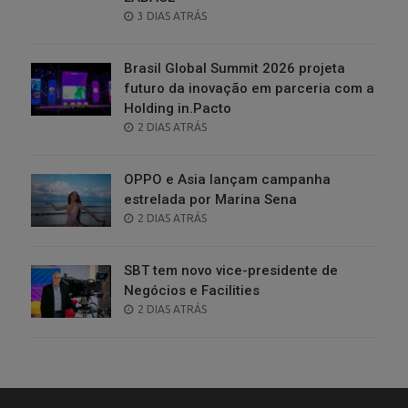
POSTED
3 DIAS ATRÁS
ON
Brasil Global Summit 2026 projeta
futuro da inovação em parceria com a
Holding in.Pacto
POSTED
2 DIAS ATRÁS
ON
OPPO e Asia lançam campanha
estrelada por Marina Sena
POSTED
2 DIAS ATRÁS
ON
SBT tem novo vice-presidente de
Negócios e Facilities
POSTED
2 DIAS ATRÁS
ON