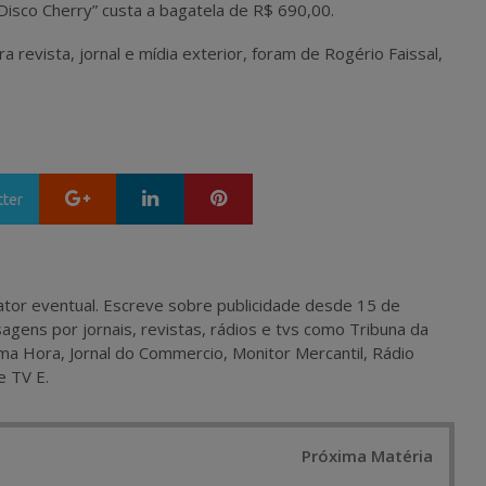
“Disco Cherry” custa a bagatela de R$ 690,00.
 revista, jornal e mídia exterior, foram de Rogério Faissal,
Google+
LinkedIn
Pinterest
tter
 e ator eventual. Escreve sobre publicidade desde 15 de
agens por jornais, revistas, rádios e tvs como Tribuna da
ma Hora, Jornal do Commercio, Monitor Mercantil, Rádio
e TV E.
Próxima Matéria