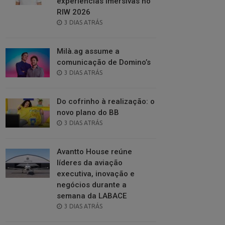
experiências imersivas no
RIW 2026
POSTED
3 DIAS ATRÁS
ON
Milà.ag assume a
comunicação de Domino’s
POSTED
3 DIAS ATRÁS
ON
Do cofrinho à realização: o
novo plano do BB
POSTED
3 DIAS ATRÁS
ON
Avantto House reúne
líderes da aviação
executiva, inovação e
negócios durante a
semana da LABACE
POSTED
3 DIAS ATRÁS
ON