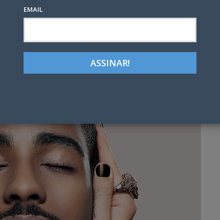
EMAIL
Google+
LinkedIn
Pinterest
tter