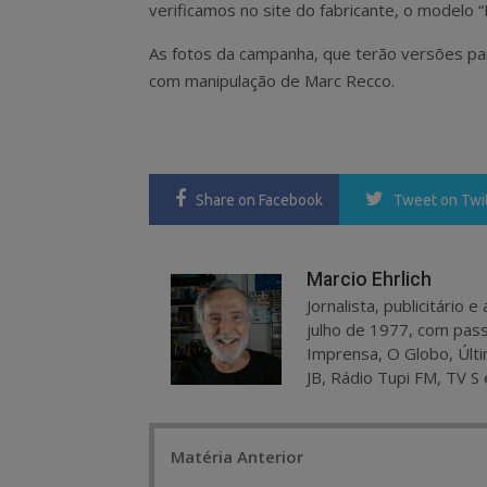
verificamos no site do fabricante, o modelo 
As fotos da campanha, que terão versões para
com manipulação de Marc Recco.
Share
on Facebook
Tweet
on Twi
Marcio Ehrlich
Jornalista, publicitário
julho de 1977, com pass
Imprensa, O Globo, Últi
JB, Rádio Tupi FM, TV S 
Post
Matéria Anterior
navigation