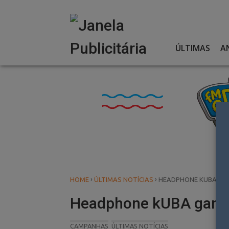
Skip
to
content
ÚLTIMAS
A
›
›
HOME
ÚLTIMAS NOTÍCIAS
HEADPHONE KUBA GA
Headphone kUBA ganh
CAMPANHAS
ÚLTIMAS NOTÍCIAS