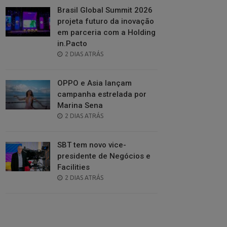
Brasil Global Summit 2026
projeta futuro da inovação
em parceria com a Holding
in.Pacto
POSTED
2 DIAS ATRÁS
ON
OPPO e Asia lançam
campanha estrelada por
Marina Sena
POSTED
2 DIAS ATRÁS
ON
SBT tem novo vice-
presidente de Negócios e
Facilities
POSTED
2 DIAS ATRÁS
ON