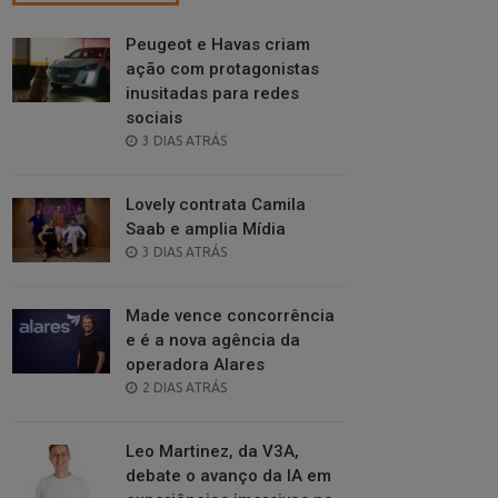
Peugeot e Havas criam
ação com protagonistas
inusitadas para redes
sociais
POSTED
3 DIAS ATRÁS
ON
Lovely contrata Camila
Saab e amplia Mídia
POSTED
3 DIAS ATRÁS
ON
Made vence concorrência
e é a nova agência da
operadora Alares
POSTED
2 DIAS ATRÁS
ON
Leo Martinez, da V3A,
debate o avanço da IA em