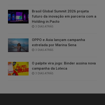
ON
Brasil Global Summit 2026 projeta
futuro da inovação em parceria com a
Holding in.Pacto
POSTED
3 DIAS ATRÁS
ON
OPPO e Asia lançam campanha
estrelada por Marina Sena
POSTED
3 DIAS ATRÁS
ON
O palpite vira jogo: Binder assina nova
campanha da Loteca
POSTED
3 DIAS ATRÁS
ON