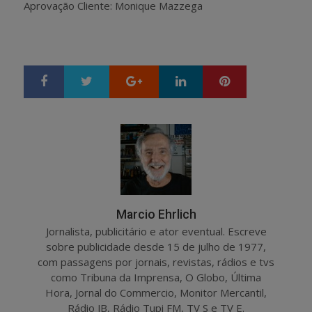
Aprovação Cliente: Monique Mazzega
Google+
LinkedIn
Pinterest
S
T
h
w
a
e
r
e
e
t
Marcio Ehrlich
Jornalista, publicitário e ator eventual. Escreve
sobre publicidade desde 15 de julho de 1977,
com passagens por jornais, revistas, rádios e tvs
como Tribuna da Imprensa, O Globo, Última
Hora, Jornal do Commercio, Monitor Mercantil,
Rádio JB, Rádio Tupi FM, TV S e TV E.