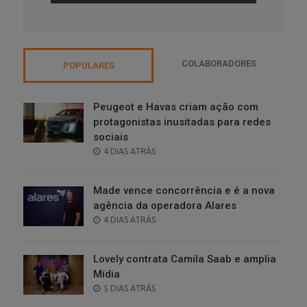
COLABORADORES
POPULARES
Peugeot e Havas criam ação com
protagonistas inusitadas para redes
sociais
POSTED
4 DIAS ATRÁS
ON
Made vence concorrência e é a nova
agência da operadora Alares
POSTED
4 DIAS ATRÁS
ON
Lovely contrata Camila Saab e amplia
Mídia
POSTED
5 DIAS ATRÁS
ON