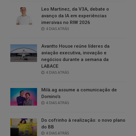
Leo Martinez, da V3A, debate o
avanço da IA em experiências
imersivas no RIW 2026
POSTED
4 DIAS ATRÁS
ON
Avantto House reúne líderes da
aviação executiva, inovação e
negócios durante a semana da
LABACE
POSTED
4 DIAS ATRÁS
ON
Milà.ag assume a comunicação de
Domino’s
POSTED
4 DIAS ATRÁS
ON
Do cofrinho à realização: o novo plano
do BB
POSTED
4 DIAS ATRÁS