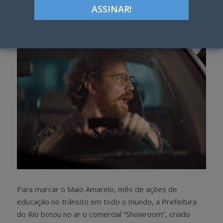
Google+
LinkedIn
Pinterest
S
T
h
w
a
e
r
e
e
t
Para marcar o Maio Amarelo, mês de ações de
educação no trânsito em todo o mundo, a Prefeitura
do Rio botou no ar o comercial “Showroom”, criado