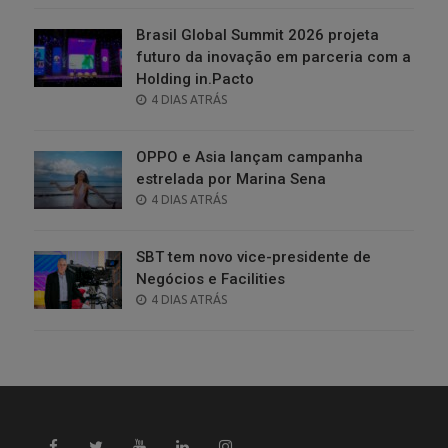
Brasil Global Summit 2026 projeta
futuro da inovação em parceria com a
Holding in.Pacto
POSTED
4 DIAS ATRÁS
ON
OPPO e Asia lançam campanha
estrelada por Marina Sena
POSTED
4 DIAS ATRÁS
ON
SBT tem novo vice-presidente de
Negócios e Facilities
POSTED
4 DIAS ATRÁS
ON