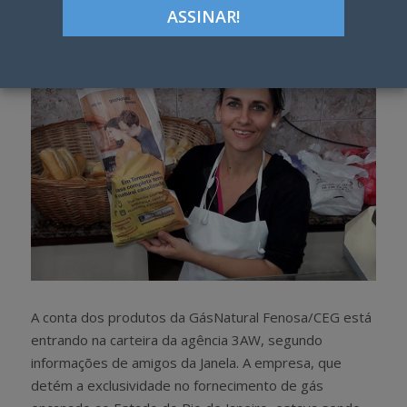
h
w
a
e
r
e
e
t
A conta dos produtos da GásNatural Fenosa/CEG está
entrando na carteira da agência 3AW, segundo
informações de amigos da Janela. A empresa, que
detém a exclusividade no fornecimento de gás