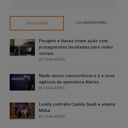
COLABORADORES
POPULARES
Peugeot e Havas criam ação com
protagonistas inusitadas para redes
sociais
POSTED
5 DIAS ATRÁS
ON
Made vence concorrência e é a nova
agência da operadora Alares
POSTED
4 DIAS ATRÁS
ON
Lovely contrata Camila Saab e amplia
Mídia
POSTED
5 DIAS ATRÁS
ON