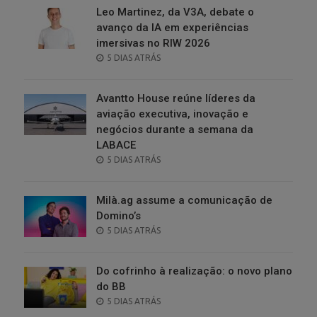
Leo Martinez, da V3A, debate o
avanço da IA em experiências
imersivas no RIW 2026
POSTED
5 DIAS ATRÁS
ON
Avantto House reúne líderes da
aviação executiva, inovação e
negócios durante a semana da
LABACE
POSTED
5 DIAS ATRÁS
ON
Milà.ag assume a comunicação de
Domino’s
POSTED
5 DIAS ATRÁS
ON
Do cofrinho à realização: o novo plano
do BB
POSTED
5 DIAS ATRÁS
ON