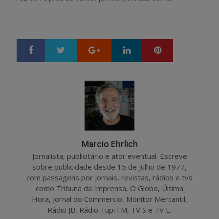
Google+
LinkedIn
Pinterest
S
T
h
w
a
e
r
e
e
t
Marcio Ehrlich
Jornalista, publicitário e ator eventual. Escreve
sobre publicidade desde 15 de julho de 1977,
com passagens por jornais, revistas, rádios e tvs
como Tribuna da Imprensa, O Globo, Última
Hora, Jornal do Commercio, Monitor Mercantil,
Rádio JB, Rádio Tupi FM, TV S e TV E.