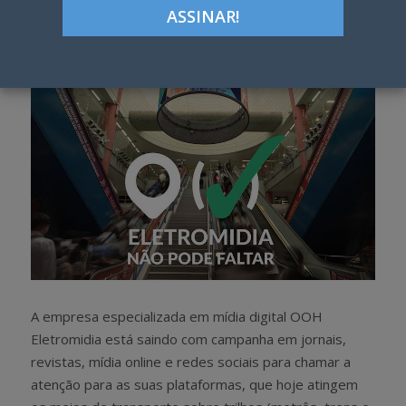
h
w
a
e
r
e
e
t
A empresa especializada em mídia digital OOH
Eletromidia está saindo com campanha em jornais,
revistas, mídia online e redes sociais para chamar a
atenção para as suas plataformas, que hoje atingem