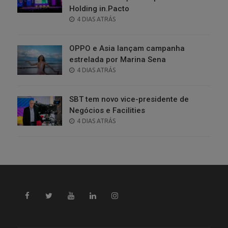
Holding in.Pacto
POSTED
4 DIAS ATRÁS
ON
OPPO e Asia lançam campanha
estrelada por Marina Sena
POSTED
4 DIAS ATRÁS
ON
SBT tem novo vice-presidente de
Negócios e Facilities
POSTED
4 DIAS ATRÁS
ON