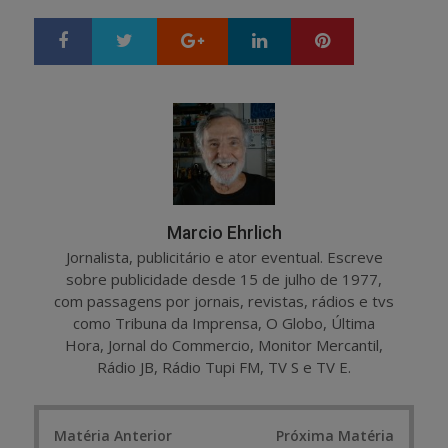
Google+
LinkedIn
Pinterest
S
T
h
w
a
e
r
e
e
t
Marcio Ehrlich
Jornalista, publicitário e ator eventual. Escreve
sobre publicidade desde 15 de julho de 1977,
com passagens por jornais, revistas, rádios e tvs
como Tribuna da Imprensa, O Globo, Última
Hora, Jornal do Commercio, Monitor Mercantil,
Rádio JB, Rádio Tupi FM, TV S e TV E.
Post
Matéria Anterior
Próxima Matéria