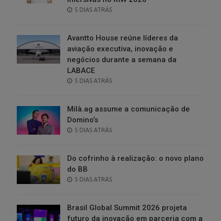
POSTED
5 DIAS ATRÁS
ON
Avantto House reúne líderes da
aviação executiva, inovação e
negócios durante a semana da
LABACE
POSTED
5 DIAS ATRÁS
ON
Milà.ag assume a comunicação de
Domino’s
POSTED
5 DIAS ATRÁS
ON
Do cofrinho à realização: o novo plano
do BB
POSTED
5 DIAS ATRÁS
ON
Brasil Global Summit 2026 projeta
futuro da inovação em parceria com a