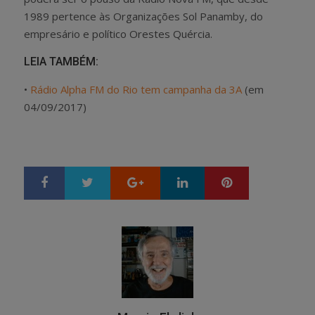
1989 pertence às Organizações Sol Panamby, do
empresário e político Orestes Quércia.
LEIA TAMBÉM:
•
Rádio Alpha FM do Rio tem campanha da 3A
(em
04/09/2017)
Google+
LinkedIn
Pinterest
S
T
h
w
a
e
r
e
e
t