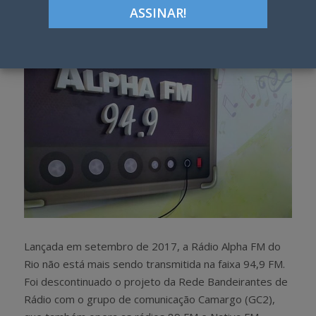
h
w
a
e
r
e
e
t
Lançada em setembro de 2017, a Rádio Alpha FM do
Rio não está mais sendo transmitida na faixa 94,9 FM.
Foi descontinuado o projeto da Rede Bandeirantes de
Rádio com o grupo de comunicação Camargo (GC2),