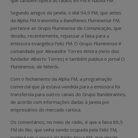
que também opera as rádios 89 FM e Nativa FM.
Segundo amigos da Janela, o dial 94,9 FM, que antes
da Alpha FM transmitia a BandNews Fluminense FM,
pertence ao Grupo Fluminense de Comunicação, que
decidiu, recentemente, repassar a faixa para a
emissora evangélica Feliz FM. O Grupo Fluminense é
comandado por Alexandre Torres Amora (neto dos
fundador Alberto Torres) e também publica o jornal O
Fluminense, de Niterói.
Com o fechamento da Alpha FM, a programação
comercial que já estava vendida para a emissora foi
transferida para outros canais do Grupo Bandeirantes,
de acordo com informações dadas à Janela por
empresários do mercado carioca.
Os comentários, no meio de rádio, é que a faixa 89,5
FM do Rio, que vinha sendo ocupada pela Feliz FM,
poderá ser o pouso da Rádio Nova FM, que desde