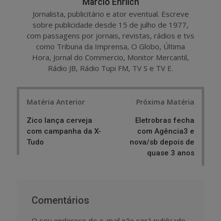
Marcio Ehrlich
Jornalista, publicitário e ator eventual. Escreve
sobre publicidade desde 15 de julho de 1977,
com passagens por jornais, revistas, rádios e tvs
como Tribuna da Imprensa, O Globo, Última
Hora, Jornal do Commercio, Monitor Mercantil,
Rádio JB, Rádio Tupi FM, TV S e TV E.
Post
Matéria Anterior
Próxima Matéria
navigation
Zico lança cerveja
Eletrobras fecha
com campanha da X-
com Agência3 e
Tudo
nova/sb depois de
quase 3 anos
Comentários
O seu endereço de e-mail não será publicado.