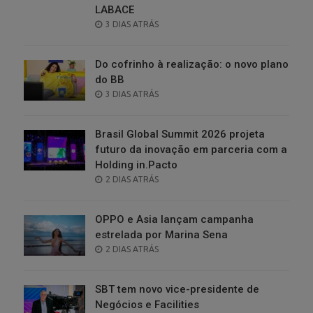
LABACE
POSTED
3 DIAS ATRÁS
ON
Do cofrinho à realização: o novo plano
do BB
POSTED
3 DIAS ATRÁS
ON
Brasil Global Summit 2026 projeta
futuro da inovação em parceria com a
Holding in.Pacto
POSTED
2 DIAS ATRÁS
ON
OPPO e Asia lançam campanha
estrelada por Marina Sena
POSTED
2 DIAS ATRÁS
ON
SBT tem novo vice-presidente de
Negócios e Facilities