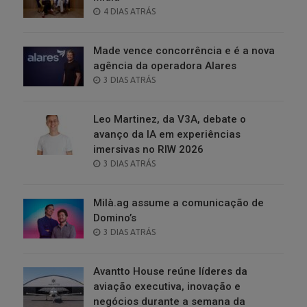
POSTED
4 DIAS ATRÁS
ON
Made vence concorrência e é a nova
agência da operadora Alares
POSTED
3 DIAS ATRÁS
ON
Leo Martinez, da V3A, debate o
avanço da IA em experiências
imersivas no RIW 2026
POSTED
3 DIAS ATRÁS
ON
Milà.ag assume a comunicação de
Domino’s
POSTED
3 DIAS ATRÁS
ON
Avantto House reúne líderes da
aviação executiva, inovação e
negócios durante a semana da