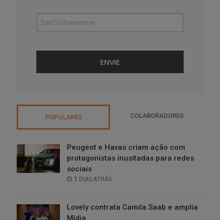
COLABORADORES
POPULARES
Peugeot e Havas criam ação com
protagonistas inusitadas para redes
sociais
POSTED
3 DIAS ATRÁS
ON
Lovely contrata Camila Saab e amplia
Mídia