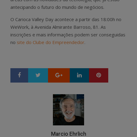
antecipando o futuro do mundo de negócios.
O Carioca Valley Day acontece a partir das 18:00h no
WeWork, à Avenida Almirante Barroso, 81. As
inscrições e mais informações podem ser conseguidas
no
site do Clube do Empreendedor
.
Google+
LinkedIn
Pinterest
S
T
h
w
a
e
r
e
e
t
Marcio Ehrlich