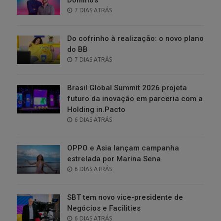
POSTED
7 DIAS ATRÁS
ON
Do cofrinho à realização: o novo plano
do BB
POSTED
7 DIAS ATRÁS
ON
Brasil Global Summit 2026 projeta
futuro da inovação em parceria com a
Holding in.Pacto
POSTED
6 DIAS ATRÁS
ON
OPPO e Asia lançam campanha
estrelada por Marina Sena
POSTED
6 DIAS ATRÁS
ON
SBT tem novo vice-presidente de
Negócios e Facilities
POSTED
6 DIAS ATRÁS