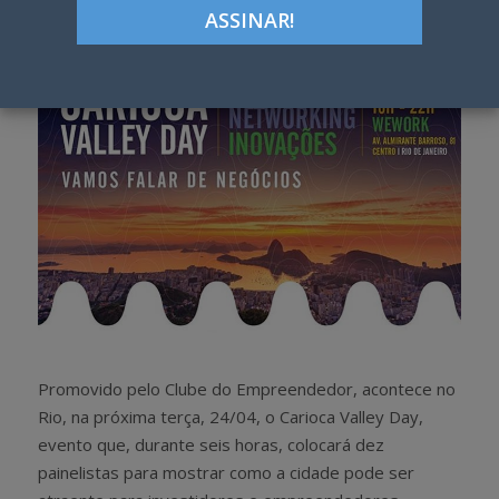
h
w
a
e
r
e
e
t
Promovido pelo Clube do Empreendedor, acontece no
Rio, na próxima terça, 24/04, o Carioca Valley Day,
evento que, durante seis horas, colocará dez
painelistas para mostrar como a cidade pode ser