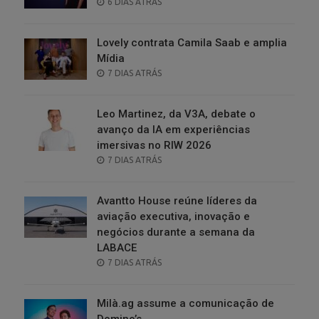
POSTED
6 DIAS ATRÁS
ON
Lovely contrata Camila Saab e amplia
Mídia
POSTED
7 DIAS ATRÁS
ON
Leo Martinez, da V3A, debate o
avanço da IA em experiências
imersivas no RIW 2026
POSTED
7 DIAS ATRÁS
ON
Avantto House reúne líderes da
aviação executiva, inovação e
negócios durante a semana da
LABACE
POSTED
7 DIAS ATRÁS
ON
Milà.ag assume a comunicação de
Domino’s