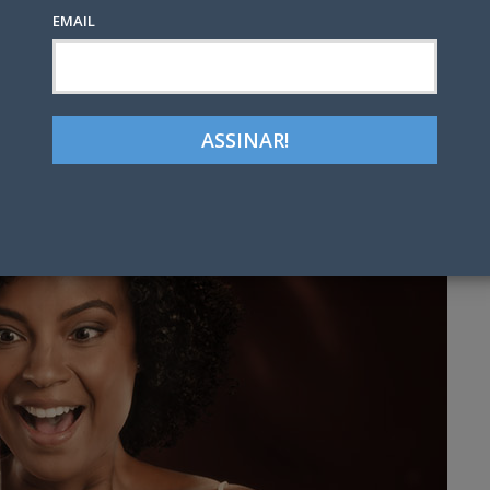
EMAIL
Google+
LinkedIn
Pinterest
tter