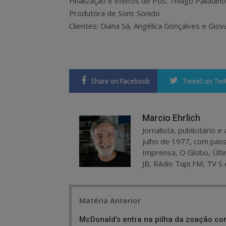
Finalização e efeitos de Pós: Thiago Palladino
Produtora de Som: Sonido
Clientes: Diana Sá, Angélica Gonçalves e Gio
Share
on Facebook
Tweet
on Twi
Marcio Ehrlich
Jornalista, publicitário
julho de 1977, com pass
Imprensa, O Globo, Últi
JB, Rádio Tupi FM, TV S 
Post
Matéria Anterior
navigation
McDonald’s entra na pilha da zoação c