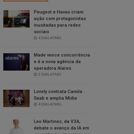
Peugeot e Havas criam
ação com protagonistas
inusitadas para redes
sociais
POSTED
4 DIAS ATRÁS
ON
Made vence concorrência
e é a nova agência da
operadora Alares
POSTED
3 DIAS ATRÁS
ON
Lovely contrata Camila
Saab e amplia Mídia
POSTED
4 DIAS ATRÁS
ON
Leo Martinez, da V3A,
debate o avanço da IA em