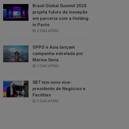
Brasil Global Summit 2026
projeta futuro da inovação
em parceria com a Holding
in.Pacto
POSTED
3 DIAS ATRÁS
ON
OPPO e Asia lançam
campanha estrelada por
Marina Sena
POSTED
2 DIAS ATRÁS
ON
SBT tem novo vice-
presidente de Negócios e
Facilities
POSTED
3 DIAS ATRÁS
ON