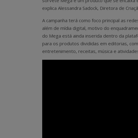
sorvete Mega é um produto que se encaixa 
explica Alessandra Sadock, Diretora de Criaçã
A campanha terá como foco principal as red
além de mídia digital, motivo do enquadram
do Mega está ainda inserida dentro da plat
para os produtos divididas em editorias, c
entretenimento, receitas, música e atividades 