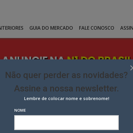
NTERIORES
GUIA DO MERCADO
FALE CONOSCO
ASSI
Não quer perder as novidades?
Assine a nossa newsletter.
Lembre de colocar nome e sobrenome!
RA SORVETES MEGA DA NESTLÉ
NOME
orvetes Mega da Nestlé