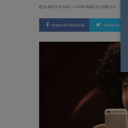
POSTED
8 ANOS ATRÁS
— POR
MARCIO EHRLICH
0
ON
Share
on Facebook
Tweet
on Twi