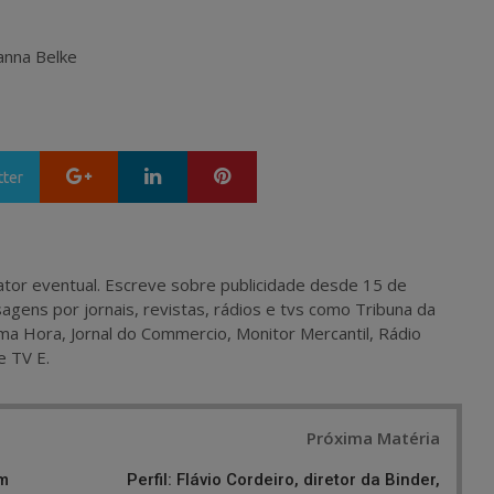
vanna Belke
Google+
LinkedIn
Pinterest
tter
 e ator eventual. Escreve sobre publicidade desde 15 de
agens por jornais, revistas, rádios e tvs como Tribuna da
ma Hora, Jornal do Commercio, Monitor Mercantil, Rádio
e TV E.
Próxima Matéria
om
Perfil: Flávio Cordeiro, diretor da Binder,