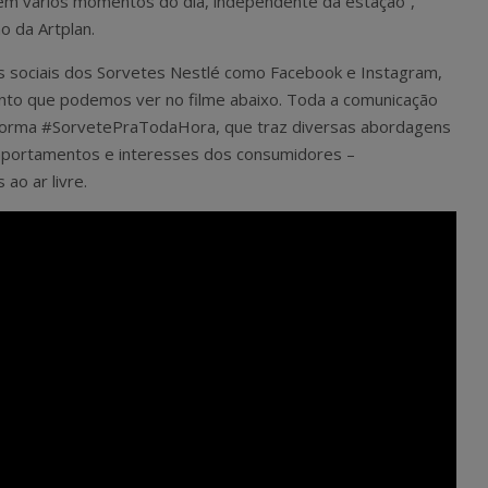
em vários momentos do dia, independente da estação”,
o da Artplan.
es sociais dos Sorvetes Nestlé como Facebook e Instagram,
ento que podemos ver no filme abaixo. Toda a comunicação
aforma #SorvetePraTodaHora, que traz diversas abordagens
omportamentos e interesses dos consumidores –
ao ar livre.