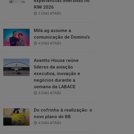
experiências imersivas no
RIW 2026
POSTED
3 DIAS ATRÁS
ON
Milà.ag assume a
comunicação de Domino’s
POSTED
4 DIAS ATRÁS
ON
Avantto House reúne
líderes da aviação
executiva, inovação e
negócios durante a
semana da LABACE
POSTED
4 DIAS ATRÁS
ON
Do cofrinho à realização: o
novo plano do BB
POSTED
4 DIAS ATRÁS
ON