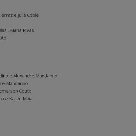
erraz e Julia Cople
lasi, Maria Rivas
uto
o
adino e Alexandre Mandarino
ndre Mandarino
 Demerson Couto
ro e Karen Maia