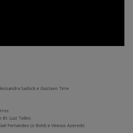
Alessandra Sadock e Gustavo Tirre
arros
BI: Luiz Telles
el Fernandes (o Bold) e Vinicius Azeredo