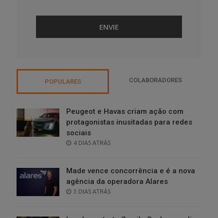
COLABORADORES
POPULARES
Peugeot e Havas criam ação com
protagonistas inusitadas para redes
sociais
POSTED
4 DIAS ATRÁS
ON
Made vence concorrência e é a nova
agência da operadora Alares
POSTED
3 DIAS ATRÁS
ON