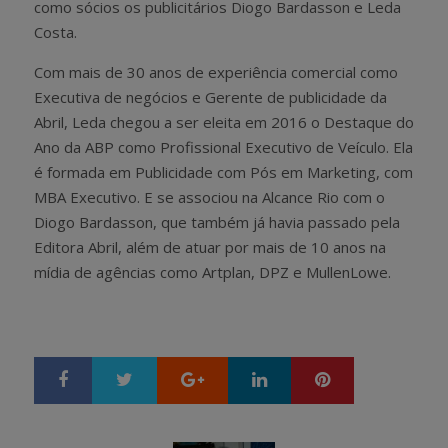
como sócios os publicitários Diogo Bardasson e Leda
Costa.
Com mais de 30 anos de experiência comercial como
Executiva de negócios e Gerente de publicidade da
Abril, Leda chegou a ser eleita em 2016 o Destaque do
Ano da ABP como Profissional Executivo de Veículo. Ela
é formada em Publicidade com Pós em Marketing, com
MBA Executivo. E se associou na Alcance Rio com o
Diogo Bardasson, que também já havia passado pela
Editora Abril, além de atuar por mais de 10 anos na
mídia de agências como Artplan, DPZ e MullenLowe.
Google+
LinkedIn
Pinterest
S
T
h
w
a
e
r
e