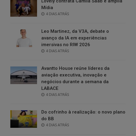
Lovely contrata Camila Saab e amplia
Mídia
POSTED
4 DIAS ATRÁS
ON
Leo Martinez, da V3A, debate o
avanço da IA em experiências
imersivas no RIW 2026
POSTED
4 DIAS ATRÁS
ON
Avantto House reúne líderes da
aviação executiva, inovação e
negócios durante a semana da
LABACE
POSTED
4 DIAS ATRÁS
ON
Do cofrinho à realização: o novo plano
do BB
POSTED
4 DIAS ATRÁS
ON