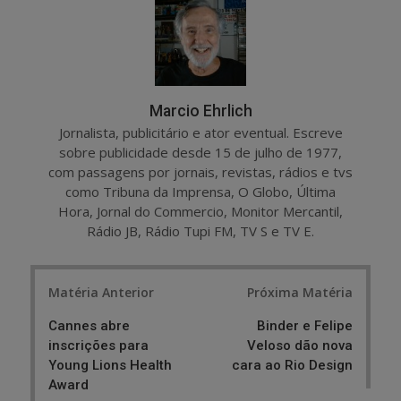
e
t
Marcio Ehrlich
Jornalista, publicitário e ator eventual. Escreve
sobre publicidade desde 15 de julho de 1977,
com passagens por jornais, revistas, rádios e tvs
como Tribuna da Imprensa, O Globo, Última
Hora, Jornal do Commercio, Monitor Mercantil,
Rádio JB, Rádio Tupi FM, TV S e TV E.
Post
Matéria Anterior
Próxima Matéria
navigation
Cannes abre
Binder e Felipe
inscrições para
Veloso dão nova
Young Lions Health
cara ao Rio Design
Award