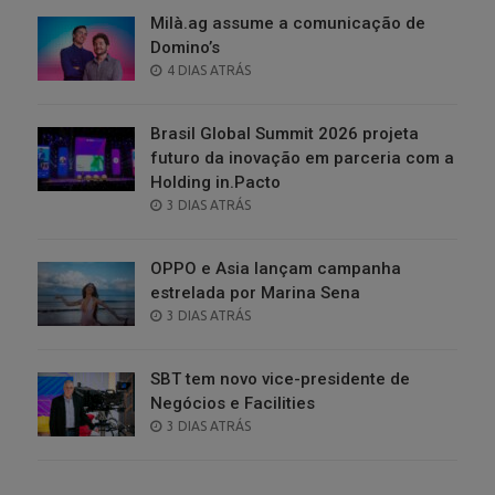
Milà.ag assume a comunicação de
Domino’s
POSTED
4 DIAS ATRÁS
ON
Brasil Global Summit 2026 projeta
futuro da inovação em parceria com a
Holding in.Pacto
POSTED
3 DIAS ATRÁS
ON
OPPO e Asia lançam campanha
estrelada por Marina Sena
POSTED
3 DIAS ATRÁS
ON
SBT tem novo vice-presidente de
Negócios e Facilities
POSTED
3 DIAS ATRÁS
ON