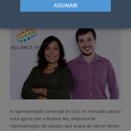
Google+
LinkedIn
Pinterest
S
T
h
w
a
e
r
e
e
t
A representação comercial do UOL no mercado carioca
está agora com a Alcance Rio, empresa de
representação de veículos que acaba de nascer tendo