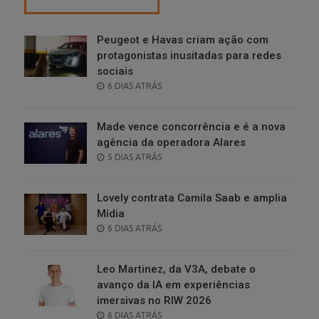
Peugeot e Havas criam ação com
protagonistas inusitadas para redes
sociais
POSTED
6 DIAS ATRÁS
ON
Made vence concorrência e é a nova
agência da operadora Alares
POSTED
5 DIAS ATRÁS
ON
Lovely contrata Camila Saab e amplia
Mídia
POSTED
6 DIAS ATRÁS
ON
Leo Martinez, da V3A, debate o
avanço da IA em experiências
imersivas no RIW 2026
POSTED
6 DIAS ATRÁS