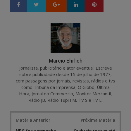
Google+
LinkedIn
Pinterest
S
T
h
w
a
e
r
e
e
t
Marcio Ehrlich
Jornalista, publicitário e ator eventual. Escreve
sobre publicidade desde 15 de julho de 1977,
com passagens por jornais, revistas, rádios e tvs
como Tribuna da Imprensa, O Globo, Última
Hora, Jornal do Commercio, Monitor Mercantil,
Rádio JB, Rádio Tupi FM, TV S e TV E.
Post
Matéria Anterior
Próxima Matéria
navigation