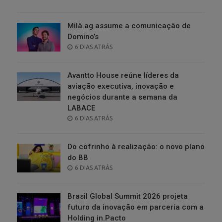
ON
Milà.ag assume a comunicação de
Domino’s
POSTED
6 DIAS ATRÁS
ON
Avantto House reúne líderes da
aviação executiva, inovação e
negócios durante a semana da
LABACE
POSTED
6 DIAS ATRÁS
ON
Do cofrinho à realização: o novo plano
do BB
POSTED
6 DIAS ATRÁS
ON
Brasil Global Summit 2026 projeta
futuro da inovação em parceria com a
Holding in.Pacto