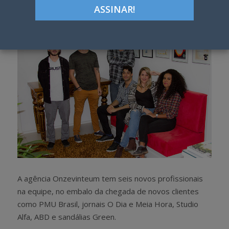
h
w
a
e
r
e
e
t
A agência Onzevinteum tem seis novos profissionais
na equipe, no embalo da chegada de novos clientes
como PMU Brasil, jornais O Dia e Meia Hora, Studio
Alfa, ABD e sandálias Green.