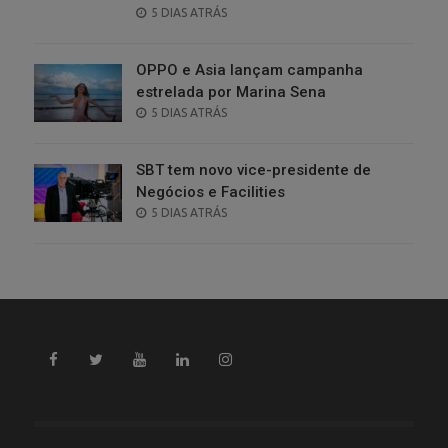
POSTED
5 DIAS ATRÁS
ON
OPPO e Asia lançam campanha
estrelada por Marina Sena
POSTED
5 DIAS ATRÁS
ON
SBT tem novo vice-presidente de
Negócios e Facilities
POSTED
5 DIAS ATRÁS
ON