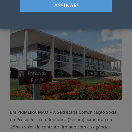
Google+
LinkedIn
Pinterest
S
T
h
w
a
e
r
e
e
t
EM PRIMEIRA MÃO –
A Secretaria Comunicação Social
da Presidência da República (Secom) aumentou em
25% o valor do contrato firmado com as agências