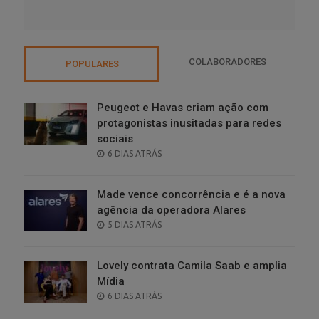
COLABORADORES
POPULARES
Peugeot e Havas criam ação com
protagonistas inusitadas para redes
sociais
POSTED
6 DIAS ATRÁS
ON
Made vence concorrência e é a nova
agência da operadora Alares
POSTED
5 DIAS ATRÁS
ON
Lovely contrata Camila Saab e amplia
Mídia
POSTED
6 DIAS ATRÁS
ON