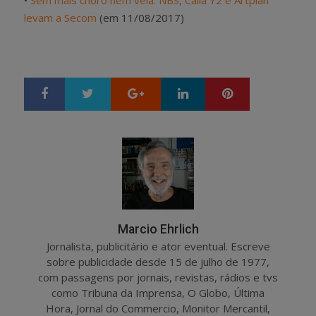
levam a Secom
(em 11/08/2017)
Google+
LinkedIn
Pinterest
S
T
h
w
a
e
r
e
e
t
Marcio Ehrlich
Jornalista, publicitário e ator eventual. Escreve
sobre publicidade desde 15 de julho de 1977,
com passagens por jornais, revistas, rádios e tvs
como Tribuna da Imprensa, O Globo, Última
Hora, Jornal do Commercio, Monitor Mercantil,