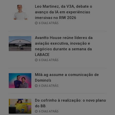
Leo Martinez, da V3A, debate o
avanço da IA em experiências
imersivas no RIW 2026
POSTED
6 DIAS ATRÁS
ON
Avantto House reúne líderes da
aviação executiva, inovação e
negócios durante a semana da
LABACE
POSTED
6 DIAS ATRÁS
ON
Milà.ag assume a comunicação de
Domino’s
POSTED
6 DIAS ATRÁS
ON
Do cofrinho à realização: o novo plano
do BB
POSTED
6 DIAS ATRÁS