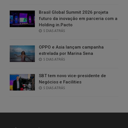
ON
Brasil Global Summit 2026 projeta
futuro da inovação em parceria com a
Holding in.Pacto
POSTED
5 DIAS ATRÁS
ON
OPPO e Asia lançam campanha
estrelada por Marina Sena
POSTED
5 DIAS ATRÁS
ON
SBT tem novo vice-presidente de
Negócios e Facilities
POSTED
5 DIAS ATRÁS
ON