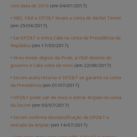
com data de 2016
(em 04/01/2017)
•
NBS, Y&R e DPZ&T levam a conta de Michel Temer
(em 25/04/2017)
•
Sai DPZ&T e entra Calia na conta da Presidência da
República
(em 17/05/2017)
•
Virou moda: depois da Prole, a Y&R desiste do
governo e Calia sobe de novo
(em 22/06/2017)
•
Secom acata recurso e DPZ&T se garante na conta
da Presidência
(em 01/07/2017)
•
DPZ&T pode cair de novo e entrar Artplan na conta
da Secom
(em 05/07/2017)
•
Secom confirma desclassificação da DPZ&T e
entrada da Artplan
(em 14/07/2017)
•
Sem mais choro nem vela: NBS, Calia Y2 e Artplan