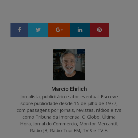
Google+
LinkedIn
Pinterest
S
T
h
w
a
e
r
e
e
t
Marcio Ehrlich
Jornalista, publicitário e ator eventual. Escreve
sobre publicidade desde 15 de julho de 1977,
com passagens por jornais, revistas, rádios e tvs
como Tribuna da Imprensa, O Globo, Última
Hora, Jornal do Commercio, Monitor Mercantil,
Rádio JB, Rádio Tupi FM, TV S e TV E.