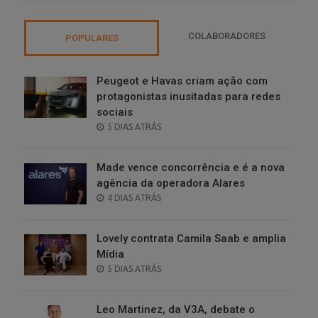
COLABORADORES
POPULARES
Peugeot e Havas criam ação com
protagonistas inusitadas para redes
sociais
POSTED
5 DIAS ATRÁS
ON
Made vence concorrência e é a nova
agência da operadora Alares
POSTED
4 DIAS ATRÁS
ON
Lovely contrata Camila Saab e amplia
Mídia
POSTED
5 DIAS ATRÁS
ON
Leo Martinez, da V3A, debate o