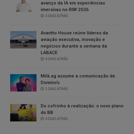
avanço da IA em experiências
imersivas no RIW 2026
POSTED
4 DIAS ATRÁS
ON
Avantto House reúne líderes da
aviação executiva, inovação e
negócios durante a semana da
LABACE
POSTED
4 DIAS ATRÁS
ON
Milà.ag assume a comunicação de
Domino’s
POSTED
5 DIAS ATRÁS
ON
Do cofrinho à realização: o novo plano
do BB
POSTED
4 DIAS ATRÁS
ON