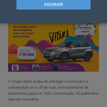
Google+
LinkedIn
Pinterest
S
T
h
w
a
e
r
e
e
t
O Grupo Raion acaba de entregar a conta para a
comunicação on e off de suas concessionárias de
automóveis para a X-Tudo Comunicação, do publicitário
Marcelo Gorodicht.