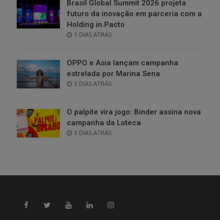
Brasil Global Summit 2026 projeta
futuro da inovação em parceria com a
Holding in.Pacto
POSTED
3 DIAS ATRÁS
ON
OPPO e Asia lançam campanha
estrelada por Marina Sena
POSTED
3 DIAS ATRÁS
ON
O palpite vira jogo: Binder assina nova
campanha da Loteca
POSTED
3 DIAS ATRÁS
ON