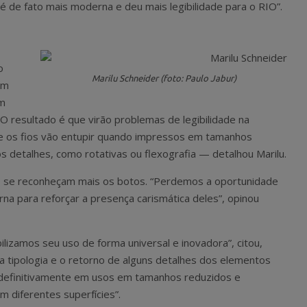
 é de fato mais moderna e deu mais legibilidade para o RIO”.
o
Marilu Schneider (foto: Paulo Jabur)
em
em
O resultado é que virão problemas de legibilidade na
ue os fios vão entupir quando impressos em tamanhos
etalhes, como rotativas ou flexografia — detalhou Marilu.
o se reconheçam mais os botos. “Perdemos a oportunidade
na para reforçar a presença carismática deles”, opinou
ilizamos seu uso de forma universal e inovadora”, citou,
tipologia e o retorno de alguns detalhes dos elementos
er definitivamente em usos em tamanhos reduzidos e
 diferentes superfícies”.