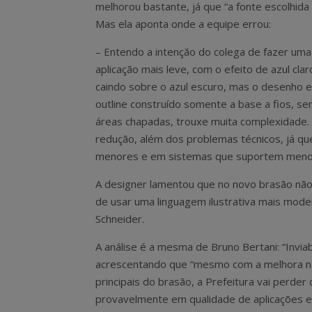
melhorou bastante, já que “a fonte escolhida
Mas ela aponta onde a equipe errou:
– Entendo a intenção do colega de fazer uma
aplicação mais leve, com o efeito de azul clar
caindo sobre o azul escuro, mas o desenho 
outline construído somente a base a fios, s
áreas chapadas, trouxe muita complexidade. 
redução, além dos problemas técnicos, já q
menores e em sistemas que suportem menos d
A designer lamentou que no novo brasão nã
de usar uma linguagem ilustrativa mais moder
Schneider.
A análise é a mesma de Bruno Bertani: “Inviab
acrescentando que “mesmo com a melhora na 
principais do brasão, a Prefeitura vai perd
provavelmente em qualidade de aplicações em