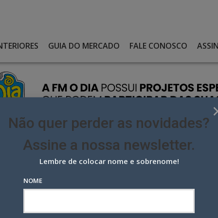
NTERIORES
GUIA DO MERCADO
FALE CONOSCO
ASSI
Não quer perder as novidades?
Assine a nossa newsletter.
Lembre de colocar nome e sobrenome!
FALHAS NA NOVA MARCA DA PREFEITURA DO RIO
NOME
has na nova marca da