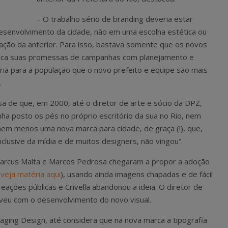
– O trabalho sério de branding deveria estar
desenvolvimento da cidade, não em uma escolha estética ou
ação da anterior. Para isso, bastava somente que os novos
ica suas promessas de campanhas com planejamento e
aria para a população que o novo prefeito e equipe são mais
.
osa de que, em 2000, até o diretor de arte e sócio da DPZ,
ha posto os pés no próprio escritório da sua no Rio, nem
nem menos uma nova marca para cidade, de graça (!), que,
nclusive da mídia e de muitos designers, não vingou”.
 Marcus Malta e Marcos Pedrosa chegaram a propor a adoção
(
veja matéria aqui
), usando ainda imagens chapadas e de fácil
eações públicas e Crivella abandonou a ideia. O diretor de
olveu com o desenvolvimento do novo visual.
kaging Design, até considera que na nova marca a tipografia