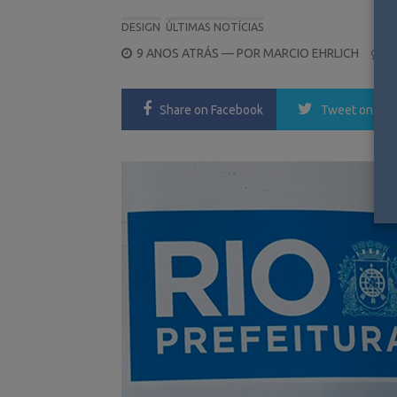
DESIGN
ÚLTIMAS NOTÍCIAS
POSTED
9 ANOS ATRÁS
— POR
MARCIO EHRLICH
0
ON
Share
on Facebook
Tweet
on Twi