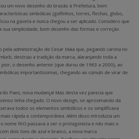
tou um novo desenho do brasão à Prefeitura, bem
acterísticas simbólicas (golfinhos, torres, flechas, globo,
icou na gaveta e nunca chegou a ser aplicado. Considero que
ela sua simplicidade, bom desenho das formas e correção
 pela administração de Cesar Maia que, pegando carona no
mlurb, destruiu a tradição da marca, alaranjando toda a
to pior, o desenho anterior (que durou de 1963 a 2000), ao
simbólicas importantíssimas, chegando ao cúmulo de virar de
rdo Paes, nova mudança! Mas desta vez parecia que
senso tinha chegado. O novo design, se aproximando da
perava todos os elementos simbólicos e os simplificava
 mais rápida e contemporânea. Além disso introduzia um
 o nome RIO passava a ser o protagonista e não mais o
om dois tons de azul e branco, a nova marca
ral, competente e elegante. Pacificou visualmente nossa