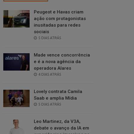
Peugeot e Havas criam
ação com protagonistas
inusitadas para redes
sociais
POSTED
5 DIAS ATRÁS
ON
Made vence concorrência
e é a nova agência da
operadora Alares
POSTED
4 DIAS ATRÁS
ON
Lovely contrata Camila
Saab e amplia Mídia
POSTED
5 DIAS ATRÁS
ON
Leo Martinez, da V3A,
debate o avanço da IA em