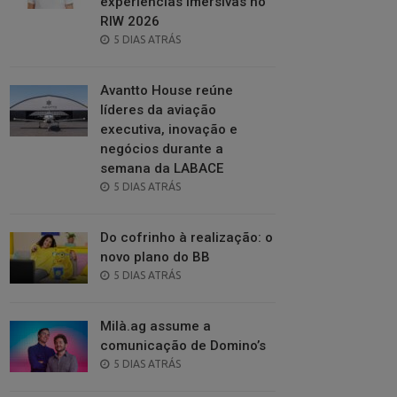
experiências imersivas no
RIW 2026
POSTED
5 DIAS ATRÁS
ON
Avantto House reúne
líderes da aviação
executiva, inovação e
negócios durante a
semana da LABACE
POSTED
5 DIAS ATRÁS
ON
Do cofrinho à realização: o
novo plano do BB
POSTED
5 DIAS ATRÁS
ON
Milà.ag assume a
comunicação de Domino’s
POSTED
5 DIAS ATRÁS
ON