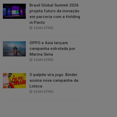
Brasil Global Summit 2026
projeta futuro da inovação
em parceria com a Holding
in.Pacto
POSTED
4 DIAS ATRÁS
ON
OPPO e Asia lançam
campanha estrelada por
Marina Sena
POSTED
4 DIAS ATRÁS
ON
O palpite vira jogo: Binder
assina nova campanha da
Loteca
POSTED
4 DIAS ATRÁS
ON