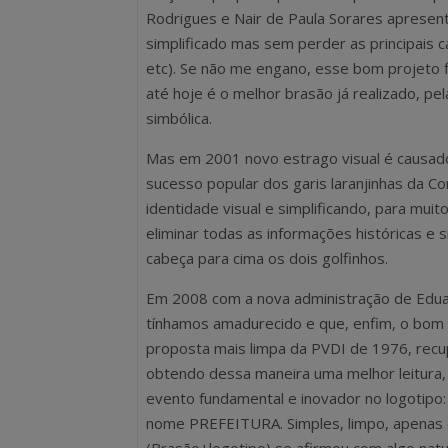
Rodrigues e Nair de Paula Sorares apresen
simplificado mas sem perder as principais car
etc). Se não me engano, esse bom projeto f
até hoje é o melhor brasão já realizado, p
simbólica.
Mas em 2001 novo estrago visual é causado
sucesso popular dos garis laranjinhas da Co
identidade visual e simplificando, para mui
eliminar todas as informações históricas e 
cabeça para cima os dois golfinhos.
Em 2008 com a nova administração de Edua
tínhamos amadurecido e que, enfim, o bom 
proposta mais limpa da PVDI de 1976, recu
obtendo dessa maneira uma melhor leitura,
evento fundamental e inovador no logotipo:
nome PREFEITURA. Simples, limpo, apenas c
(Brasão+logotipo) se afirmou com algo natu