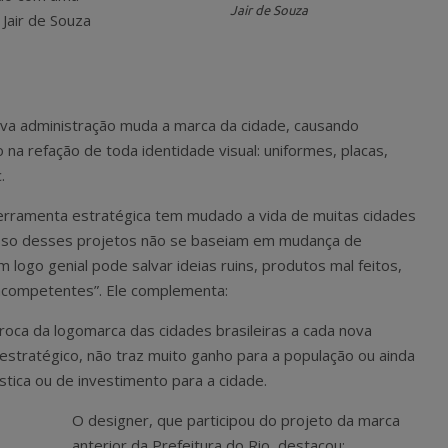
Jair de Souza
 Jair de Souza
ova administração muda a marca da cidade, causando
na refação de toda identidade visual: uniformes, placas,
.
 ferramenta estratégica tem mudado a vida de muitas cidades
sso desses projetos não se baseiam em mudança de
go genial pode salvar ideias ruins, produtos mal feitos,
incompetentes”. Ele complementa:
roca da logomarca das cidades brasileiras a cada nova
estratégico, não traz muito ganho para a população ou ainda
ística ou de investimento para a cidade.
O designer, que participou do projeto da marca
anterior da Prefeitura do Rio, destacou: