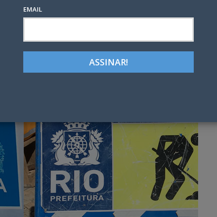
EMAIL
Google+
LinkedIn
Pinterest
tter