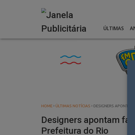
Skip
to
content
ÚLTIMAS
A
›
›
HOME
ÚLTIMAS NOTÍCIAS
DESIGNERS APONTAM 
Designers apontam fal
Prefeitura do Rio