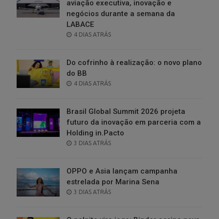
aviação executiva, inovação e
negócios durante a semana da
LABACE
POSTED
4 DIAS ATRÁS
ON
Do cofrinho à realização: o novo plano
do BB
POSTED
4 DIAS ATRÁS
ON
Brasil Global Summit 2026 projeta
futuro da inovação em parceria com a
Holding in.Pacto
POSTED
3 DIAS ATRÁS
ON
OPPO e Asia lançam campanha
estrelada por Marina Sena
POSTED
3 DIAS ATRÁS
ON