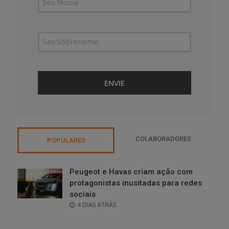
COLABORADORES
POPULARES
Peugeot e Havas criam ação com
protagonistas inusitadas para redes
sociais
POSTED
4 DIAS ATRÁS
ON