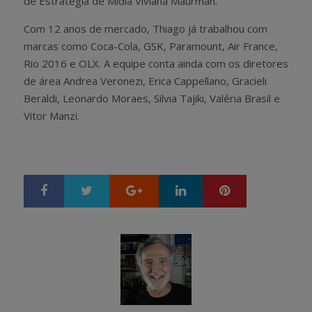
de Estratégia de Mídia Viviana Maurman.
Com 12 anos de mercado, Thiago já trabalhou com
marcas como Coca-Cola, GSK, Paramount, Air France,
Rio 2016 e OLX. A equipe conta ainda com os diretores
de área Andrea Veronezi, Erica Cappellano, Gracieli
Beraldi, Leonardo Moraes, Silvia Tajiki, Valéria Brasil e
Vitor Manzi.
Google+
LinkedIn
Pinterest
S
T
h
w
a
e
r
e
e
t