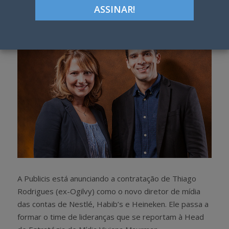
h
w
a
e
r
e
e
t
A Publicis está anunciando a contratação de Thiago
Rodrigues (ex-Ogilvy) como o novo diretor de mídia
das contas de Nestlé, Habib’s e Heineken. Ele passa a
formar o time de lideranças que se reportam à Head