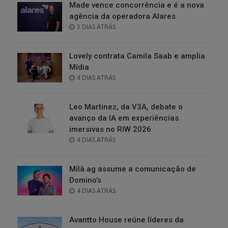
Made vence concorrência e é a nova
agência da operadora Alares
POSTED
3 DIAS ATRÁS
ON
Lovely contrata Camila Saab e amplia
Mídia
POSTED
4 DIAS ATRÁS
ON
Leo Martinez, da V3A, debate o
avanço da IA em experiências
imersivas no RIW 2026
POSTED
4 DIAS ATRÁS
ON
Milà.ag assume a comunicação de
Domino’s
POSTED
4 DIAS ATRÁS
ON
Avantto House reúne líderes da