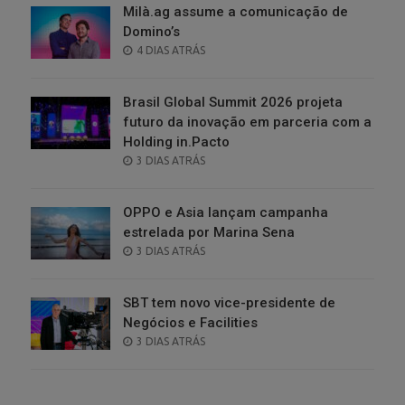
Milà.ag assume a comunicação de
Domino’s
POSTED
4 DIAS ATRÁS
ON
Brasil Global Summit 2026 projeta
futuro da inovação em parceria com a
Holding in.Pacto
POSTED
3 DIAS ATRÁS
ON
OPPO e Asia lançam campanha
estrelada por Marina Sena
POSTED
3 DIAS ATRÁS
ON
SBT tem novo vice-presidente de
Negócios e Facilities
POSTED
3 DIAS ATRÁS
ON