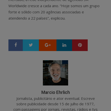
Worldwide cresce a cada ano. “Hoje somos um grupo
forte e sólido com 20 agências associadas e
atendendo a 22 países”, explicou.
Google+
LinkedIn
Pinterest
S
T
h
w
a
e
r
e
e
t
Marcio Ehrlich
Jornalista, publicitário e ator eventual. Escreve
sobre publicidade desde 15 de julho de 1977,
com passagens por jornais, revistas, rádios e tvs