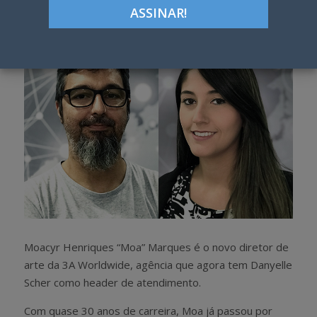
h
w
a
e
r
e
e
t
Moacyr Henriques “Moa” Marques é o novo diretor de
arte da 3A Worldwide, agência que agora tem Danyelle
Scher como header de atendimento.
Com quase 30 anos de carreira, Moa já passou por