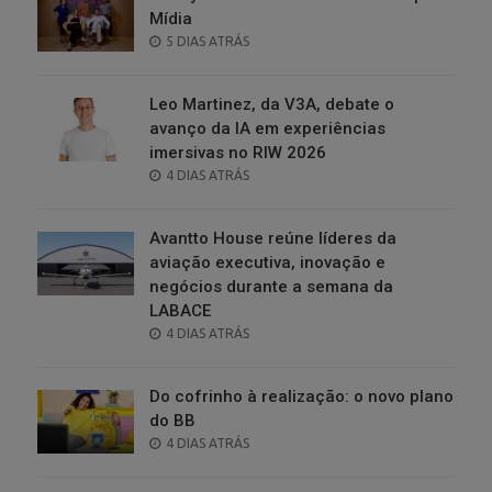
Mídia
POSTED
5 DIAS ATRÁS
ON
Leo Martinez, da V3A, debate o
avanço da IA em experiências
imersivas no RIW 2026
POSTED
4 DIAS ATRÁS
ON
Avantto House reúne líderes da
aviação executiva, inovação e
negócios durante a semana da
LABACE
POSTED
4 DIAS ATRÁS
ON
Do cofrinho à realização: o novo plano
do BB
POSTED
4 DIAS ATRÁS
ON