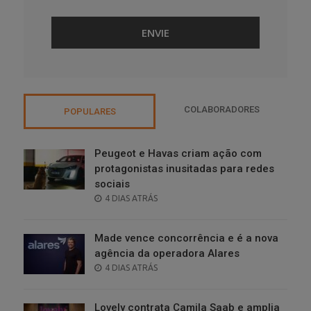
COLABORADORES
POPULARES
Peugeot e Havas criam ação com
protagonistas inusitadas para redes
sociais
POSTED
4 DIAS ATRÁS
ON
Made vence concorrência e é a nova
agência da operadora Alares
POSTED
4 DIAS ATRÁS
ON
Lovely contrata Camila Saab e amplia