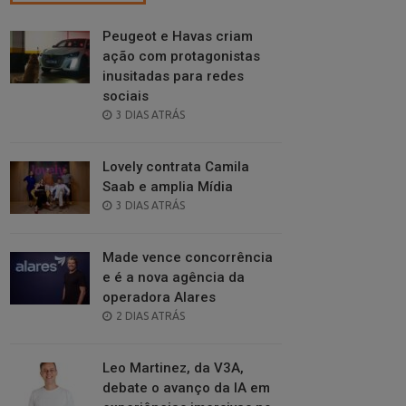
Peugeot e Havas criam
ação com protagonistas
inusitadas para redes
sociais
POSTED
3 DIAS ATRÁS
ON
Lovely contrata Camila
Saab e amplia Mídia
POSTED
3 DIAS ATRÁS
ON
Made vence concorrência
e é a nova agência da
operadora Alares
POSTED
2 DIAS ATRÁS
ON
Leo Martinez, da V3A,
debate o avanço da IA em