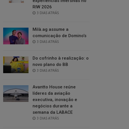
experiências imersivas no
RIW 2026
POSTED
3 DIAS ATRÁS
ON
Milà.ag assume a
comunicação de Domino’s
POSTED
3 DIAS ATRÁS
ON
Do cofrinho à realização: o
novo plano do BB
POSTED
3 DIAS ATRÁS
ON
Avantto House reúne
líderes da aviação
executiva, inovação e
negócios durante a
semana da LABACE
POSTED
3 DIAS ATRÁS
ON