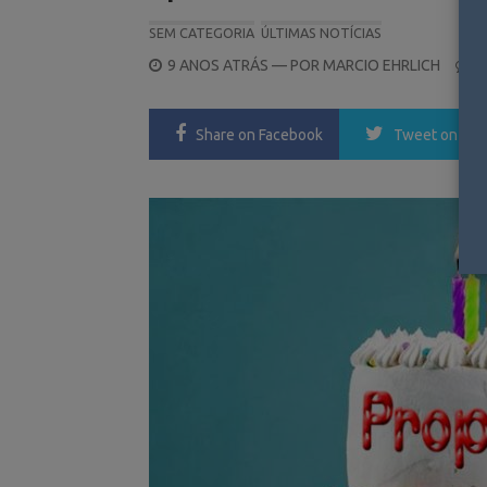
SEM CATEGORIA
ÚLTIMAS NOTÍCIAS
POSTED
9 ANOS ATRÁS
— POR
MARCIO EHRLICH
0
ON
Share
on Facebook
Tweet
on Twi