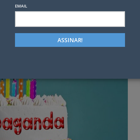
EMAIL
Google+
LinkedIn
Pinterest
tter