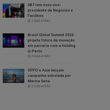
SBT tem novo vice-
presidente de Negócios e
Facilities
POSTED
2 DIAS ATRÁS
ON
Brasil Global Summit 2026
projeta futuro da inovação
em parceria com a Holding
in.Pacto
POSTED
2 DIAS ATRÁS
ON
OPPO e Asia lançam
campanha estrelada por
Marina Sena
POSTED
2 DIAS ATRÁS
ON