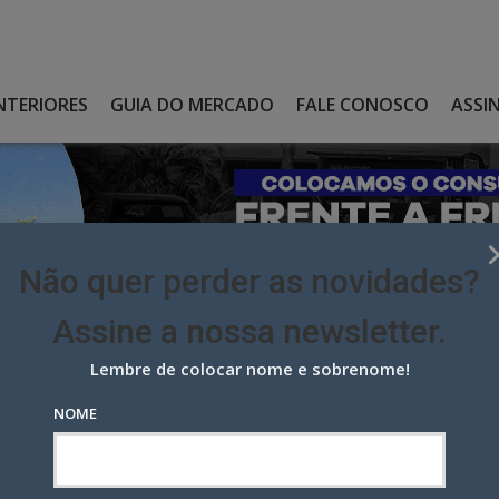
NTERIORES
GUIA DO MERCADO
FALE CONOSCO
ASSI
Não quer perder as novidades?
Assine a nossa newsletter.
Lembre de colocar nome e sobrenome!
DIA DA PROPAGANDA. MUNDIAL OU APENAS SULAMERICANO?
NOME
 da Propaganda. Mundial ou