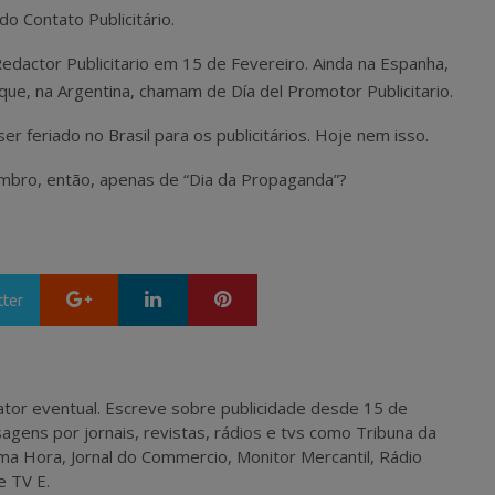
do Contato Publicitário.
Redactor Publicitario em 15 de Fevereiro. Ainda na Espanha,
 que, na Argentina, chamam de Día del Promotor Publicitario.
r feriado no Brasil para os publicitários. Hoje nem isso.
mbro, então, apenas de “Dia da Propaganda”?
Google+
LinkedIn
Pinterest
tter
 e ator eventual. Escreve sobre publicidade desde 15 de
agens por jornais, revistas, rádios e tvs como Tribuna da
ma Hora, Jornal do Commercio, Monitor Mercantil, Rádio
e TV E.