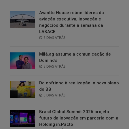
ON
Avantto House reúne líderes da
aviação executiva, inovação e
negócios durante a semana da
LABACE
POSTED
5 DIAS ATRÁS
ON
Milà.ag assume a comunicação de
Domino’s
POSTED
5 DIAS ATRÁS
ON
Do cofrinho à realização: o novo plano
do BB
POSTED
5 DIAS ATRÁS
ON
Brasil Global Summit 2026 projeta
futuro da inovação em parceria com a
Holding in.Pacto