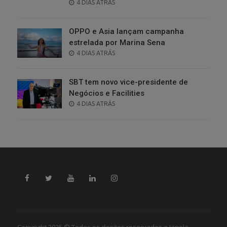
POSTED
4 DIAS ATRÁS
ON
OPPO e Asia lançam campanha
estrelada por Marina Sena
POSTED
4 DIAS ATRÁS
ON
SBT tem novo vice-presidente de
Negócios e Facilities
POSTED
4 DIAS ATRÁS
ON