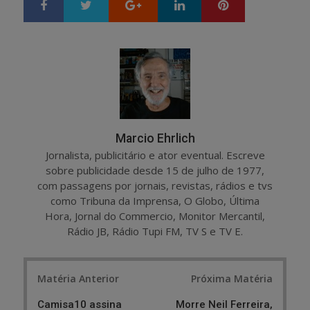
Google+
LinkedIn
Pinterest
S
T
h
w
a
e
r
e
e
t
Marcio Ehrlich
Jornalista, publicitário e ator eventual. Escreve
sobre publicidade desde 15 de julho de 1977,
com passagens por jornais, revistas, rádios e tvs
como Tribuna da Imprensa, O Globo, Última
Hora, Jornal do Commercio, Monitor Mercantil,
Rádio JB, Rádio Tupi FM, TV S e TV E.
Post
Matéria Anterior
Próxima Matéria
navigation
Camisa10 assina
Morre Neil Ferreira,