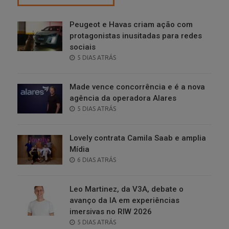
Peugeot e Havas criam ação com
protagonistas inusitadas para redes
sociais
POSTED
5 DIAS ATRÁS
ON
Made vence concorrência e é a nova
agência da operadora Alares
POSTED
5 DIAS ATRÁS
ON
Lovely contrata Camila Saab e amplia
Mídia
POSTED
6 DIAS ATRÁS
ON
Leo Martinez, da V3A, debate o
avanço da IA em experiências
imersivas no RIW 2026
POSTED
5 DIAS ATRÁS