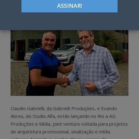
h
w
a
e
r
e
e
t
Claudio Gabrielli, da Gabrielli Produções, e Evando
Abreu, do Studio Alfa, estão lançando no Rio a AG
Produções e Mídia, joint venture voltada para projetos
de arquitetura promocional, sinalização e mídia