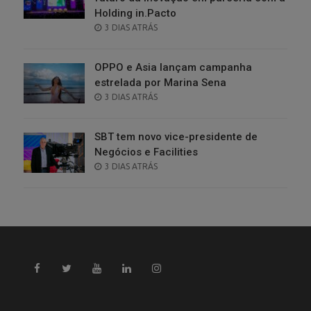
Holding in.Pacto
POSTED
3 DIAS ATRÁS
ON
OPPO e Asia lançam campanha
estrelada por Marina Sena
POSTED
3 DIAS ATRÁS
ON
SBT tem novo vice-presidente de
Negócios e Facilities
POSTED
3 DIAS ATRÁS
ON