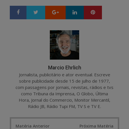
Google+
LinkedIn
Pinterest
S
T
h
w
a
e
r
e
e
t
Marcio Ehrlich
Jornalista, publicitário e ator eventual. Escreve
sobre publicidade desde 15 de julho de 1977,
com passagens por jornais, revistas, rádios e tvs
como Tribuna da Imprensa, O Globo, Última
Hora, Jornal do Commercio, Monitor Mercantil,
Rádio JB, Rádio Tupi FM, TV S e TV E.
Post
Matéria Anterior
Próxima Matéria