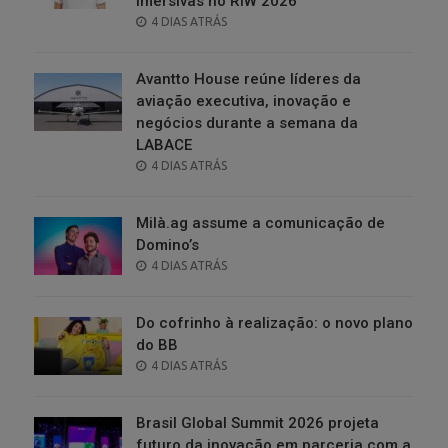
imersivas no RIW 2026
POSTED
4 DIAS ATRÁS
ON
Avantto House reúne líderes da
aviação executiva, inovação e
negócios durante a semana da
LABACE
POSTED
4 DIAS ATRÁS
ON
Milà.ag assume a comunicação de
Domino’s
POSTED
4 DIAS ATRÁS
ON
Do cofrinho à realização: o novo plano
do BB
POSTED
4 DIAS ATRÁS
ON
Brasil Global Summit 2026 projeta
futuro da inovação em parceria com a