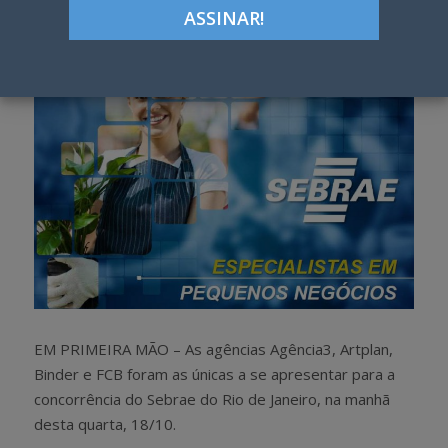
h
w
a
e
r
e
e
t
EM PRIMEIRA MÃO – As agências Agência3, Artplan,
Binder e FCB foram as únicas a se apresentar para a
concorrência do Sebrae do Rio de Janeiro, na manhã
desta quarta, 18/10.