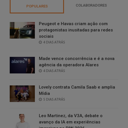
COLABORADORES
POPULARES
Peugeot e Havas criam ação com
protagonistas inusitadas para redes
sociais
POSTED
4 DIAS ATRÁS
ON
Made vence concorrência e é a nova
agência da operadora Alares
POSTED
4 DIAS ATRÁS
ON
Lovely contrata Camila Saab e amplia
Mídia
POSTED
5 DIAS ATRÁS
ON
Leo Martinez, da V3A, debate o
avanço da IA em experiências