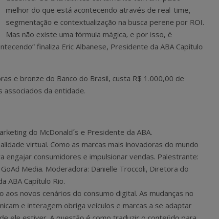
melhor do que está acontecendo através de real-time,
segmentação e contextualização na busca perene por ROI.
Mas não existe uma fórmula mágica, e por isso, é
tecendo” finaliza Eric Albanese, Presidente da ABA Capítulo
ras e bronze do Banco do Brasil, custa R$ 1.000,00 de
s associados da entidade.
Marketing do McDonald´s e Presidente da ABA.
realidade virtual. Como as marcas mais inovadoras do mundo
ra engajar consumidores e impulsionar vendas. Palestrante:
GoAd Media. Moderadora: Danielle Troccoli, Diretora do
a ABA Capítulo Rio.
 aos novos cenários do consumo digital. As mudanças no
am e interagem obriga veículos e marcas a se adaptar
de ele estiver. A questão é como traduzir o conteúdo para