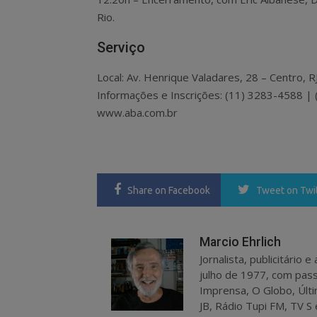
Rio.
Serviço
Local: Av. Henrique Valadares, 28 – Centro, RJ
Informações e Inscrições: (11) 3283-4588 | 
www.aba.com.br
Share
on Facebook
Tweet
on Twi
Marcio Ehrlich
Jornalista, publicitário
julho de 1977, com pass
Imprensa, O Globo, Últi
JB, Rádio Tupi FM, TV S 