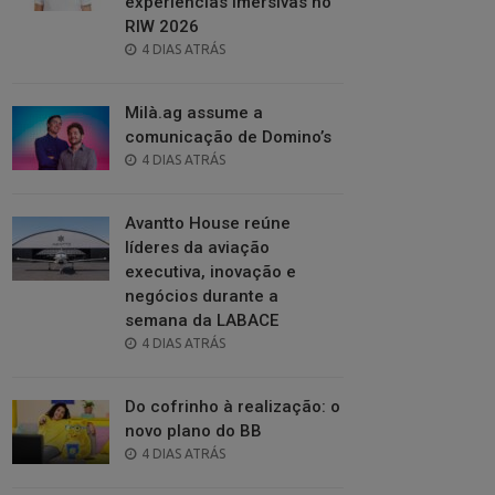
experiências imersivas no
RIW 2026
POSTED
4 DIAS ATRÁS
ON
Milà.ag assume a
comunicação de Domino’s
POSTED
4 DIAS ATRÁS
ON
Avantto House reúne
líderes da aviação
executiva, inovação e
negócios durante a
semana da LABACE
POSTED
4 DIAS ATRÁS
ON
Do cofrinho à realização: o
novo plano do BB
POSTED
4 DIAS ATRÁS
ON