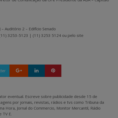
 – Auditório 2 – Edifício Senado
(11) 3253-5123 | (11) 3253 5124 ou pelo site
Google+
LinkedIn
Pinterest
tter
 e ator eventual. Escreve sobre publicidade desde 15 de
agens por jornais, revistas, rádios e tvs como Tribuna da
ma Hora, Jornal do Commercio, Monitor Mercantil, Rádio
e TV E.