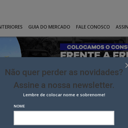
NTERIORES
GUIA DO MERCADO
FALE CONOSCO
ASSI
Não quer perder as novidades?
Assine a nossa newsletter.
Lembre de colocar nome e sobrenome!
CIMENTO DO MARKETING EM ENCONTRO NO RIO
NOME
mento do marketing em