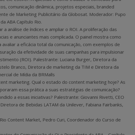
os, comunicação dinâmica, projetos especiais, branded
ente de Marketing Publicitário da Globosat. Moderador: Pupo
da ABA Capítulo Rio.
r a análise de índices e ampliar o ROI. A proliferação das
ncias e anunciantes mais complicada. O painel mostra como
a avaliar a eficácia total da comunicação, com exemplos de
uração da efetividade de suas campanhas para impulsionar
timento (ROI). Palestrante: Luciana Burger, Diretora da
telo Branco, Diretora de marketing da TIM e Diretora da
ercial de Mídia da BRMalls
ent marketing. Qual o estado do content marketing hoje? As
poraram essa prática a suas estratégias de comunicação?
ido a essas iniciativas? Palestrante: Giovanni Rivetti, CEO
 Diretora de Bebidas LATAM da Unilever, Fabiana Fairbanks,
Rio Content Market, Pedro Curi, Coordenador do Curso de
iretor de Comunicação da Oi e Presidente da ABA – Capítulo