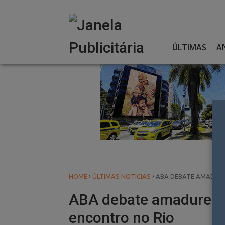
Skip
to
content
ÚLTIMAS
A
›
›
HOME
ÚLTIMAS NOTÍCIAS
ABA DEBATE AMADURE
ABA debate amadureci
encontro no Rio