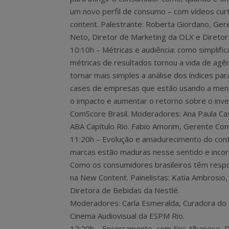
um novo perfil de consumo – com vídeos curt
content. Palestrante: Roberta Giordano, Ger
Neto, Diretor de Marketing da OLX e Diretor 
10:10h – Métricas e audiência: como simplifica
métricas de resultados tornou a vida de agê
tornar mais simples a análise dos índices par
cases de empresas que estão usando a mens
o impacto e aumentar o retorno sobre o inves
ComScore Brasil. Moderadores: Ana Paula Cas
ABA Capítulo Rio. Fabio Amorim, Gerente Com
11:20h – Evolução e amadurecimento do cont
marcas estão maduras nesse sentido e incor
Como os consumidores brasileiros têm respond
na New Content. Painelistas: Katia Ambrosio,
Diretora de Bebidas da Nestlé.
Moderadores: Carla Esmeralda, Curadora do 
Cinema Audiovisual da ESPM Rio.
12:20h – Encerramento, com Eric Albanese, D