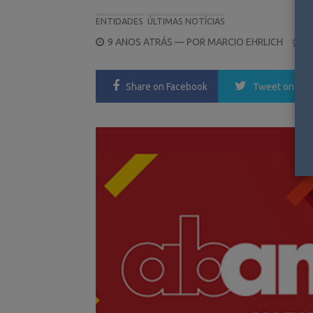
ENTIDADES
ÚLTIMAS NOTÍCIAS
POSTED
9 ANOS ATRÁS
— POR
MARCIO EHRLICH
0
ON
Share
on Facebook
Tweet
on Twi