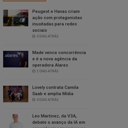
Peugeot e Havas criam
ação com protagonistas
inusitadas para redes
sociais
POSTED
4 DIAS ATRÁS
ON
Made vence concorrência
e é a nova agência da
operadora Alares
POSTED
3 DIAS ATRÁS
ON
Lovely contrata Camila
Saab e amplia Mídia
POSTED
4 DIAS ATRÁS
ON
Leo Martinez, da V3A,
debate o avanço da IA em