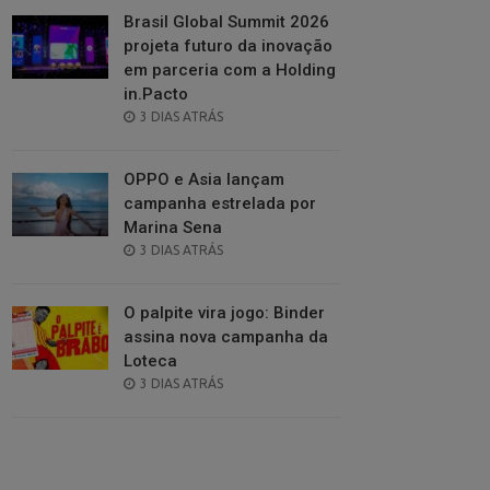
Brasil Global Summit 2026
projeta futuro da inovação
em parceria com a Holding
in.Pacto
POSTED
3 DIAS ATRÁS
ON
OPPO e Asia lançam
campanha estrelada por
Marina Sena
POSTED
3 DIAS ATRÁS
ON
O palpite vira jogo: Binder
assina nova campanha da
Loteca
POSTED
3 DIAS ATRÁS
ON