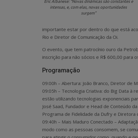
Eric Albanese: “Novas dinâmicas são constantes e
intensas, e, com elas, novas oportunidades
surgem”
importante estar por dentro do que está acon
Rio e Diretor de Comunicação da Oi.
O evento, que tem patrocínio ouro da Petrob
inscrição para não sócios e R$ 600,00 para o
Programação
09:00h – Abertura: João Branco, Diretor de 
09:05h – Tecnologia Criativa: do Big Data à 
estão utilizando tecnologias exponenciais pa
José Saad, Fundador e Head de Conteúdo da 
Programa de Fidelidade da Dufry e Diretora d
09:40h – Mais Maduro Conectado – Adaptação
modo como as pessoas consomem, se comunic
para atingir o consumidor como, quando e on