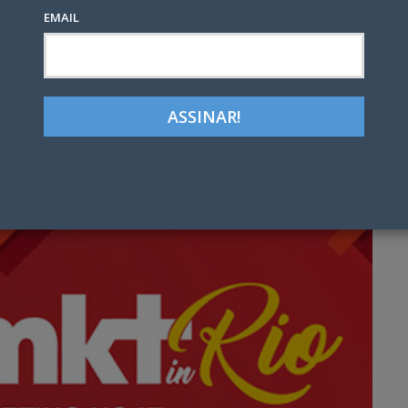
EMAIL
Google+
LinkedIn
Pinterest
tter