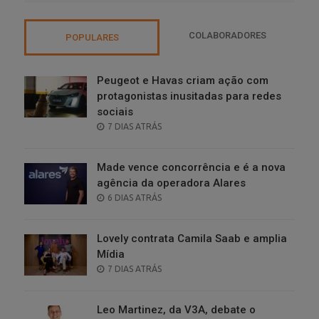
COLABORADORES
POPULARES
Peugeot e Havas criam ação com
protagonistas inusitadas para redes
sociais
POSTED
7 DIAS ATRÁS
ON
Made vence concorrência e é a nova
agência da operadora Alares
POSTED
6 DIAS ATRÁS
ON
Lovely contrata Camila Saab e amplia
Mídia
POSTED
7 DIAS ATRÁS
ON
Leo Martinez, da V3A, debate o