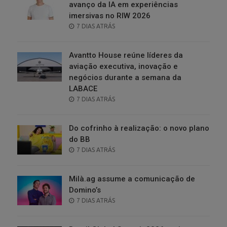
avanço da IA em experiências
imersivas no RIW 2026
POSTED
7 DIAS ATRÁS
ON
Avantto House reúne líderes da
aviação executiva, inovação e
negócios durante a semana da
LABACE
POSTED
7 DIAS ATRÁS
ON
Do cofrinho à realização: o novo plano
do BB
POSTED
7 DIAS ATRÁS
ON
Milà.ag assume a comunicação de
Domino’s
POSTED
7 DIAS ATRÁS
ON