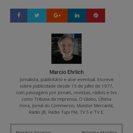
Google+
LinkedIn
Pinterest
S
T
h
w
a
e
r
e
e
t
Marcio Ehrlich
Jornalista, publicitário e ator eventual. Escreve
sobre publicidade desde 15 de julho de 1977,
com passagens por jornais, revistas, rádios e tvs
como Tribuna da Imprensa, O Globo, Última
Hora, Jornal do Commercio, Monitor Mercantil,
Rádio JB, Rádio Tupi FM, TV S e TV E.
Post
Matéria Anterior
Próxima Matéria