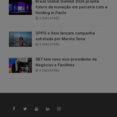
Brasil Global Summit 2026 projeta
futuro da inovação em parceria com a
Holding in.Pacto
POSTED
6 DIAS ATRÁS
ON
OPPO e Asia lançam campanha
estrelada por Marina Sena
POSTED
6 DIAS ATRÁS
ON
SBT tem novo vice-presidente de
Negócios e Facilities
POSTED
6 DIAS ATRÁS
ON