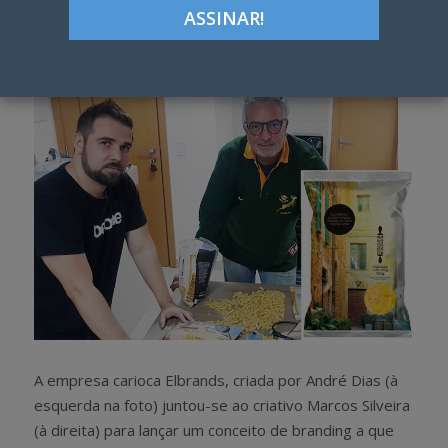
Google+
LinkedIn
Pinterest
S
T
h
w
a
e
r
e
e
t
A empresa carioca Elbrands, criada por André Dias (à
esquerda na foto) juntou-se ao criativo Marcos Silveira
(à direita) para lançar um conceito de branding a que